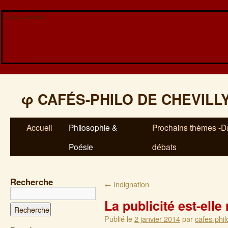
Veuillez patienter...
φ
CAFÉS-PHILO DE CHEVILL
Accueil
Philosophie &
Prochains thèmes -Da
Poésie
débats
Recherche
←
Indignation
La publicité est-elle
Publié le
2 janvier 2014
par
cafes-phil