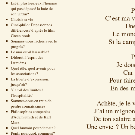
Est-il plus heureux l’homme
P
qui pas dépassé la haie de
son jardin?
C’est ma v
Choisir sa vie
Une
Ciné-philo: Dépasser nos
différences? d’après le film:
Le monde
Green book
Si la cam
Sommes-nous fâchés avec le
progrès?
Le moi est-il haïssable?
P
Diderot, l’esprit des
Je dois
Lumières
Quel rôle, quel avenir pour
Car 
les associations?
Pour fair
La liberté d’expression:
jusqu’où?
En des mi
Y a t-il des limites à
l’hospitalité?
Sommes-nous en train de
Achète, je le
perdre connaissances
J’ai un mignon 
Philosophies comparées
De ton salaire 
d’Adam Smith et de Karl
Marx
Une envie ? Un be
Quel humain pour demain?
Punir, pourquoi, comment?