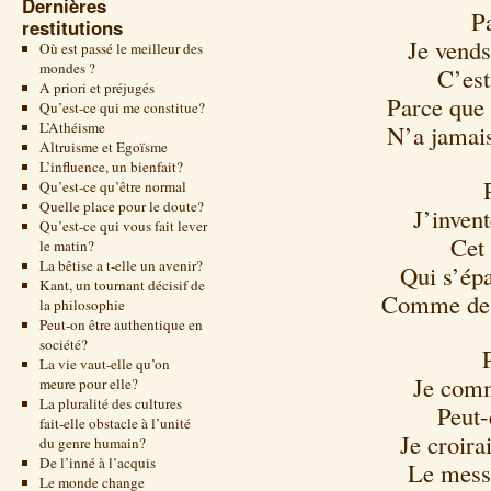
Dernières
P
restitutions
Je vends
Où est passé le meilleur des
mondes ?
C’est
A priori et préjugés
Parce que 
Qu’est-ce qui me constitue?
L’Athéisme
N’a jamai
Altruisme et Egoïsme
L’influence, un bienfait?
Qu’est-ce qu’être normal
Quelle place pour le doute?
J’invent
Qu’est-ce qui vous fait lever
Cet
le matin?
La bêtise a t-elle un avenir?
Qui s’épa
Kant, un tournant décisif de
Comme des
la philosophie
Peut-on être authentique en
société?
La vie vaut-elle qu’on
Je comm
meure pour elle?
La pluralité des cultures
Peut-
fait-elle obstacle à l’unité
Je croir
du genre humain?
De l’inné à l’acquis
Le mess
Le monde change