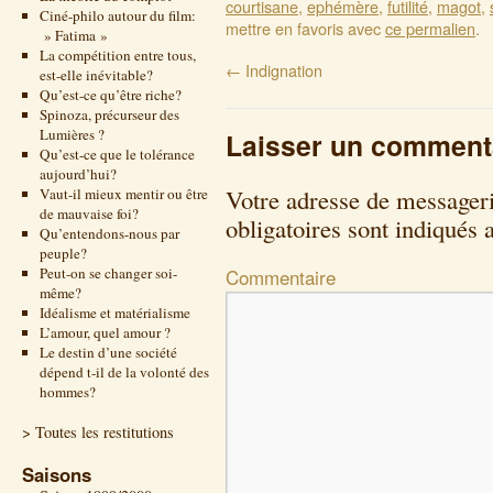
courtisane
,
ephémère
,
futilité
,
magot
,
Ciné-philo autour du film:
mettre en favoris avec
ce permalien
.
» Fatima »
La compétition entre tous,
←
Indignation
est-elle inévitable?
Qu’est-ce qu’être riche?
Spinoza, précurseur des
Lumières ?
Laisser un comment
Qu’est-ce que le tolérance
aujourd’hui?
Votre adresse de messageri
Vaut-il mieux mentir ou être
de mauvaise foi?
obligatoires sont indiqués
Qu’entendons-nous par
peuple?
Peut-on se changer soi-
Commentaire
même?
Idéalisme et matérialisme
L’amour, quel amour ?
Le destin d’une société
dépend t-il de la volonté des
hommes?
> Toutes les restitutions
Saisons