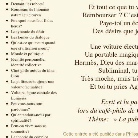
Demain: les robots?
Et tout ce que tu 
Rousseau: de l’homme
Rembourser ? C’est 
naturel au citoyen
Pourquoi nous faut-il des
Paye-toi un é
héros?
Des désirs que j
La tyrannie du désir
Les formes du dialogue
Qu’est-ce qui meurt quand
Une voiture élect
une civilisation meurt?
Un portable magiqu
Morale et politique
Identité personnelle,
Hermès, Dieu des marc
identité collective
Subliminal, tu
Ciné-philo autour du film:
Lion
Très moche, mais tr
La politesse: toujours une
Et toi tu pries A
valeur d’actualité?
Voltaire, figure centrale des
Lumières
Ecrit et lu p
Pouvons-nous tout
lors du café-philo de
pardonner?
Qu’entendons-nous par
Thème: » La publi
spiritualité?
Peut-on vivre sans se
soumettre?
Cette entrée a été publiée dans
Philo
La théorie du complot