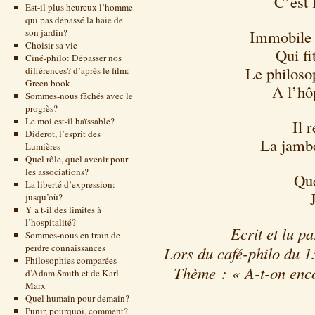
C’est l
Est-il plus heureux l’homme
qui pas dépassé la haie de
son jardin?
Immobile e
Choisir sa vie
Qui fi
Ciné-philo: Dépasser nos
Le philoso
différences? d’après le film:
Green book
A l’hô
Sommes-nous fâchés avec le
progrès?
Le moi est-il haïssable?
Il 
Diderot, l’esprit des
La jambe
Lumières
Quel rôle, quel avenir pour
les associations?
Que
La liberté d’expression:
jusqu’où?
Y a t-il des limites à
l’hospitalité?
Ecrit et lu p
Sommes-nous en train de
perdre connaissances
Lors du café-philo du 1
Philosophies comparées
Thème : « A-t-on enco
d’Adam Smith et de Karl
Marx
Quel humain pour demain?
Punir, pourquoi, comment?