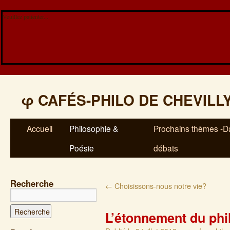
Veuillez patienter...
φ
CAFÉS-PHILO DE CHEVILL
Accueil
Philosophie &
Prochains thèmes -Da
Poésie
débats
Recherche
←
Choisissons-nous notre vie?
L’étonnement du ph