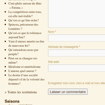
Ciné-philo autour du film:
» Fatima »
La compétition entre tous,
est-elle inévitable?
Qu’est-ce qu’être riche?
Spinoza, précurseur des
Lumières ?
Nom
*
Qu’est-ce que le tolérance
aujourd’hui?
Vaut-il mieux mentir ou être
de mauvaise foi?
Adresse de messagerie
*
Qu’entendons-nous par
peuple?
Peut-on se changer soi-
Site web
même?
Idéalisme et matérialisme
L’amour, quel amour ?
Le destin d’une société
dépend t-il de la volonté des
Enregistrer mon nom, mon e-mail et mon sit
hommes?
> Toutes les restitutions
Saisons