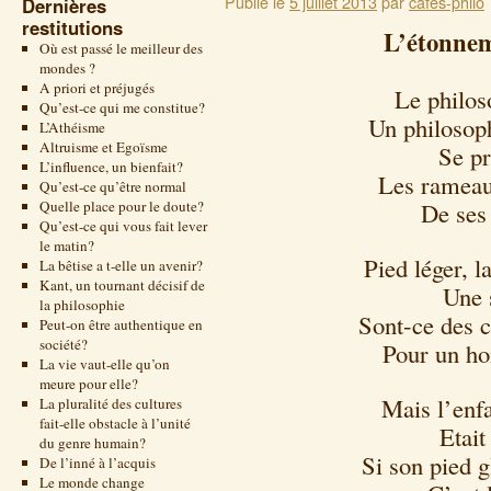
Publié le
5 juillet 2013
par
cafes-philo
Dernières
restitutions
L’étonnem
Où est passé le meilleur des
mondes ?
A priori et préjugés
Le philoso
Qu’est-ce qui me constitue?
Un philosop
L’Athéisme
Altruisme et Egoïsme
Se p
L’influence, un bienfait?
Les rameaux
Qu’est-ce qu’être normal
Quelle place pour le doute?
De ses 
Qu’est-ce qui vous fait lever
le matin?
Pied léger, l
La bêtise a t-elle un avenir?
Kant, un tournant décisif de
Une 
la philosophie
Sont-ce des c
Peut-on être authentique en
société?
Pour un h
La vie vaut-elle qu’on
meure pour elle?
Mais l’enfa
La pluralité des cultures
fait-elle obstacle à l’unité
Etait
du genre humain?
Si son pied 
De l’inné à l’acquis
Le monde change