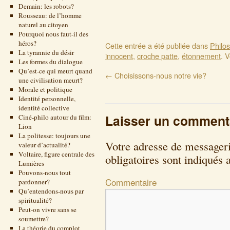
Demain: les robots?
Rousseau: de l’homme
naturel au citoyen
Pourquoi nous faut-il des
héros?
Cette entrée a été publiée dans
Philo
La tyrannie du désir
innocent
,
croche patte
,
étonnement
. 
Les formes du dialogue
Qu’est-ce qui meurt quand
←
Choisissons-nous notre vie?
une civilisation meurt?
Morale et politique
Identité personnelle,
identité collective
Laisser un comment
Ciné-philo autour du film:
Lion
La politesse: toujours une
Votre adresse de messageri
valeur d’actualité?
Voltaire, figure centrale des
obligatoires sont indiqués
Lumières
Pouvons-nous tout
Commentaire
pardonner?
Qu’entendons-nous par
spiritualité?
Peut-on vivre sans se
soumettre?
La théorie du complot