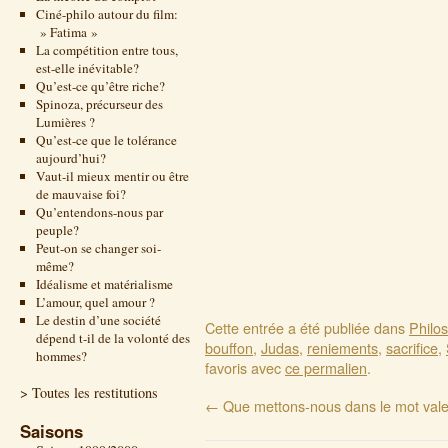
Ciné-philo autour du film:
» Fatima »
La compétition entre tous,
est-elle inévitable?
Qu’est-ce qu’être riche?
Spinoza, précurseur des
Lumières ?
Qu’est-ce que le tolérance
aujourd’hui?
Vaut-il mieux mentir ou être
de mauvaise foi?
Qu’entendons-nous par
peuple?
Peut-on se changer soi-
même?
Idéalisme et matérialisme
L’amour, quel amour ?
Le destin d’une société
Cette entrée a été publiée dans
Philo
dépend t-il de la volonté des
bouffon
,
Judas
,
reniements
,
sacrifice
,
hommes?
favoris avec
ce permalien
.
> Toutes les restitutions
←
Que mettons-nous dans le mot vale
Saisons