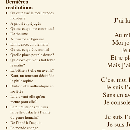
Dernières
restitutions
Où est passé le meilleur des
mondes ?
J’ai l
A priori et préjugés
Qu’est-ce qui me constitue?
Au mi
L’Athéisme
Altruisme et Egoïsme
Moi je 
L’influence, un bienfait?
Je 
Qu’est-ce qu’être normal
Quelle place pour le doute?
Et je pl
Qu’est-ce qui vous fait lever
Mais j’a
le matin?
La bêtise a t-elle un avenir?
Kant, un tournant décisif de
C’est moi l
la philosophie
Je suis l
Peut-on être authentique en
société?
Sans en av
La vie vaut-elle qu’on
Je console
meure pour elle?
La pluralité des cultures
fait-elle obstacle à l’unité
Je suis l
du genre humain?
Je suis J
De l’inné à l’acquis
Le monde change