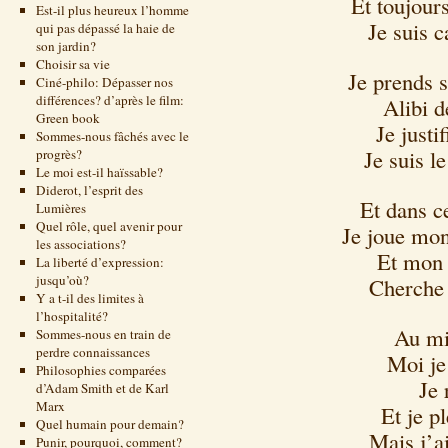
Et toujour
Est-il plus heureux l’homme
Je suis c
qui pas dépassé la haie de
son jardin?
Choisir sa vie
Je prends s
Ciné-philo: Dépasser nos
différences? d’après le film:
Alibi 
Green book
Je justi
Sommes-nous fâchés avec le
Je suis le
progrès?
Le moi est-il haïssable?
Diderot, l’esprit des
Et dans c
Lumières
Quel rôle, quel avenir pour
Je joue mon
les associations?
Et mon 
La liberté d’expression:
jusqu’où?
Cherche 
Y a t-il des limites à
l’hospitalité?
Au mi
Sommes-nous en train de
perdre connaissances
Moi je 
Philosophies comparées
Je 
d’Adam Smith et de Karl
Marx
Et je pl
Quel humain pour demain?
Mais j’a
Punir, pourquoi, comment?