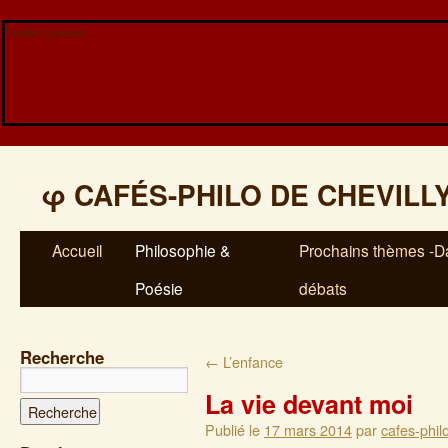
Veuillez patienter...
φ
CAFÉS-PHILO DE CHEVILL
Accueil
Philosophie &
Prochains thèmes -Da
Poésie
débats
Recherche
←
L’enfance
La vie devant moi
Publié le
17 mars 2014
par
cafes-phil