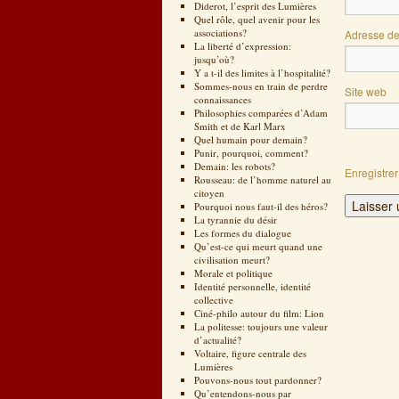
Diderot, l’esprit des Lumières
Quel rôle, quel avenir pour les
associations?
Adresse d
La liberté d’expression:
jusqu’où?
Y a t-il des limites à l’hospitalité?
Sommes-nous en train de perdre
Site web
connaissances
Philosophies comparées d’Adam
Smith et de Karl Marx
Quel humain pour demain?
Punir, pourquoi, comment?
Demain: les robots?
Enregistre
Rousseau: de l’homme naturel au
citoyen
Pourquoi nous faut-il des héros?
La tyrannie du désir
Les formes du dialogue
Qu’est-ce qui meurt quand une
civilisation meurt?
Morale et politique
Identité personnelle, identité
collective
Ciné-philo autour du film: Lion
La politesse: toujours une valeur
d’actualité?
Voltaire, figure centrale des
Lumières
Pouvons-nous tout pardonner?
Qu’entendons-nous par