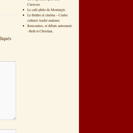
Carassus
Le café-philo de Montargis
Le théâtre et cinéma – Centre
culturel André malraux
Rencontres, et débats autrement
–Britt et Christian.
diqués