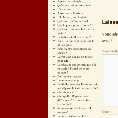
A priori et préjugés
Qu’est-ce qui me constitue?
L’Athéisme
Altruisme et Egoïsme
L’influence, un bienfait?
Laiss
Qu’est-ce qu’être normal
Quelle place pour le doute?
Qu’est-ce qui vous fait lever le
matin?
Votre adr
La bêtise a t-elle un avenir?
*
avec
Kant, un tournant décisif de la
philosophie
Peut-on être authentique en
Commentai
société?
La vie vaut-elle qu’on meure
pour elle?
La pluralité des cultures fait-elle
obstacle à l’unité du genre
humain?
De l’inné à l’acquis
Le monde change
Est-il plus heureux l’homme qui
pas dépassé la haie de son jardin?
Choisir sa vie
Ciné-philo: Dépasser nos
différences? d’après le film:
Green book
Sommes-nous fâchés avec le
Nom
*
progrès?
Le moi est-il haïssable?