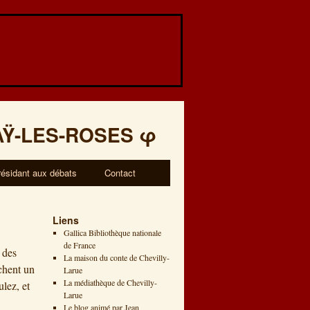
AŸ-LES-ROSES
φ
résidant aux débats
Contact
Liens
Gallica Bibliothèque nationale
de France
 des
La maison du conte de Chevilly-
chent un
Larue
La médiathèque de Chevilly-
lez, et
Larue
Le blog animé par Jean