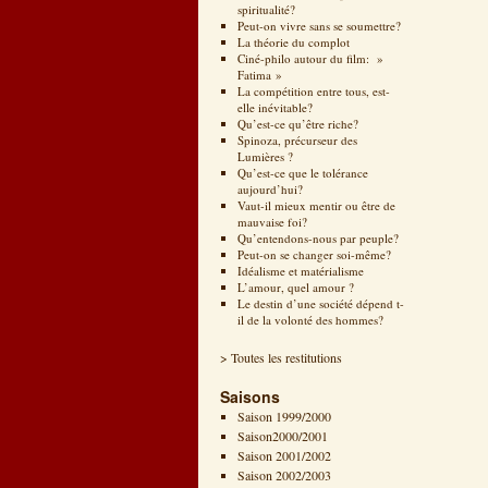
spiritualité?
Peut-on vivre sans se soumettre?
La théorie du complot
Ciné-philo autour du film: »
Fatima »
La compétition entre tous, est-
elle inévitable?
Qu’est-ce qu’être riche?
Spinoza, précurseur des
Lumières ?
Qu’est-ce que le tolérance
aujourd’hui?
Vaut-il mieux mentir ou être de
mauvaise foi?
Qu’entendons-nous par peuple?
Peut-on se changer soi-même?
Idéalisme et matérialisme
L’amour, quel amour ?
Le destin d’une société dépend t-
il de la volonté des hommes?
> Toutes les restitutions
Saisons
Saison 1999/2000
Saison2000/2001
Saison 2001/2002
Saison 2002/2003