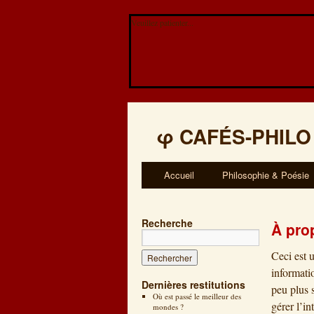
Veuillez patienter...
φ
CAFÉS-PHILO
Accueil
Philosophie & Poésie
Recherche
À pro
Ceci est 
informati
Dernières restitutions
peu plus 
Où est passé le meilleur des
gérer l’i
mondes ?