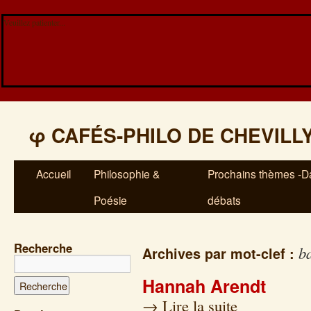
Veuillez patienter...
φ
CAFÉS-PHILO DE CHEVILL
Accueil
Philosophie &
Prochains thèmes -Da
Poésie
débats
Recherche
b
Archives par mot-clef :
Hannah Arendt
→
Lire la suite