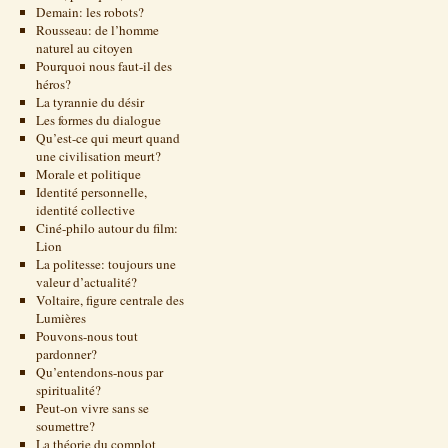
Demain: les robots?
Rousseau: de l’homme
naturel au citoyen
Pourquoi nous faut-il des
héros?
La tyrannie du désir
Les formes du dialogue
Qu’est-ce qui meurt quand
une civilisation meurt?
Morale et politique
Identité personnelle,
identité collective
Ciné-philo autour du film:
Lion
La politesse: toujours une
valeur d’actualité?
Voltaire, figure centrale des
Lumières
Pouvons-nous tout
pardonner?
Qu’entendons-nous par
spiritualité?
Peut-on vivre sans se
soumettre?
La théorie du complot