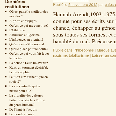
Dernières
Publié le
5 novembre 2012
par
cafes-
restitutions
Où est passé le meilleur des
Hannah Arendt,1903-1975.
mondes ?
connue pour ses écrits sur 
A priori et préjugés
Qu’est-ce qui me constitue?
chance, échapper au génoci
L’Athéisme
sous toutes ses formes, et
Altruisme et Egoïsme
L’influence, un bienfait?
banalité du mal. Précurse
Qu’est-ce qu’être normal
Quelle place pour le doute?
Publié dans
Philosophes
|
Marqué av
Qu’est-ce qui vous fait lever
nazisme
,
totalitarisme
|
Laisser un co
le matin?
La bêtise a t-elle un avenir?
Kant, un tournant décisif de
la philosophie
Peut-on être authentique en
société?
La vie vaut-elle qu’on
meure pour elle?
La pluralité des cultures
fait-elle obstacle à l’unité
du genre humain?
De l’inné à l’acquis
Le monde change