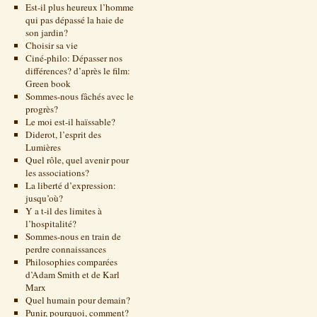
Est-il plus heureux l’homme
qui pas dépassé la haie de
son jardin?
Choisir sa vie
Ciné-philo: Dépasser nos
différences? d’après le film:
Green book
Sommes-nous fâchés avec le
progrès?
Le moi est-il haïssable?
Diderot, l’esprit des
Lumières
Quel rôle, quel avenir pour
les associations?
La liberté d’expression:
jusqu’où?
Y a t-il des limites à
l’hospitalité?
Sommes-nous en train de
perdre connaissances
Philosophies comparées
d’Adam Smith et de Karl
Marx
Quel humain pour demain?
Punir, pourquoi, comment?