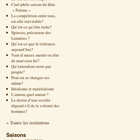
Ciné-philo autour du film:
» Fatima »
La compétition entre tous,
est-elle inévitable?
Qu’est-ce qu’être riche?
Spinoza, précurseur des
Lumières ?
Qu’est-ce que le tolérance
aujourd’hui?
Vaut-il mieux mentir ou être
de mauvaise foi?
Qu’entendons-nous par
peuple?
Peut-on se changer soi-
même?
Idéalisme et matérialisme
L’amour, quel amour ?
Le destin d’une société
dépend t-il de la volonté des
hommes?
> Toutes les restitutions
Saisons