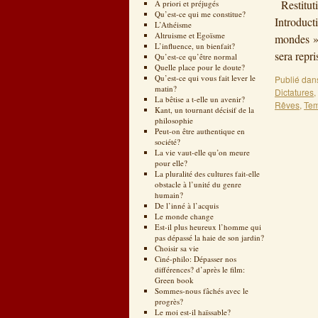
Restituti
A priori et préjugés
Qu’est-ce qui me constitue?
Introduct
L’Athéisme
Altruisme et Egoïsme
mondes »,
L’influence, un bienfait?
sera repr
Qu’est-ce qu’être normal
Quelle place pour le doute?
Qu’est-ce qui vous fait lever le
Publié dan
matin?
Dictatures
,
La bêtise a t-elle un avenir?
Rêves
,
Te
Kant, un tournant décisif de la
philosophie
Peut-on être authentique en
société?
La vie vaut-elle qu’on meure
pour elle?
La pluralité des cultures fait-elle
obstacle à l’unité du genre
humain?
De l’inné à l’acquis
Le monde change
Est-il plus heureux l’homme qui
pas dépassé la haie de son jardin?
Choisir sa vie
Ciné-philo: Dépasser nos
différences? d’après le film:
Green book
Sommes-nous fâchés avec le
progrès?
Le moi est-il haïssable?