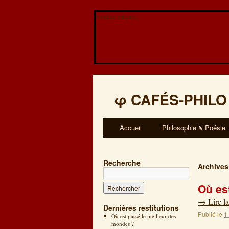
Veuillez patienter...
φ
CAFÉS-PHILO
Accueil
Philosophie & Poésie
Recherche
Archives
Où es
→
Lire la
Dernières restitutions
Publié le
1
Où est passé le meilleur des
mondes ?