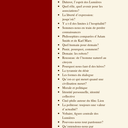
Diderot, l’esprit des Lumières
Quel rôle, quel avenir pour les
associations?
La liberté d’expression:
jusqu’où?
Y a t-il des limites à l’hospitalité?
Sommes-nous en train de perdre
connaissances
Philosophies comparées d’Adam
Smith et de Karl Marx
Quel humain pour demain?
Punir, pourquoi, comment?
Demain: les robots?
Rousseau: de l’homme naturel au
citoyen
Pourquoi nous faut-il des héros?
La tyrannie du désir
Les formes du dialogue
Qu’est-ce qui meurt quand une
civilisation meurt?
Morale et politique
Identité personnelle, identité
collective
Ciné-philo autour du film: Lion
La politesse: toujours une valeur
d’actualité?
Voltaire, figure centrale des
Lumières
Pouvons-nous tout pardonner?
Qu’entendons-nous par