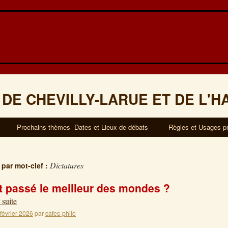
 DE CHEVILLY-LARUE ET DE L'H
Prochains thèmes -Dates et Lieux de débats
Règles et Usages p
Dictatures
 par mot-clef :
t passé le meilleur des mondes ?
 suite
 février 2026
par
cafes-philo