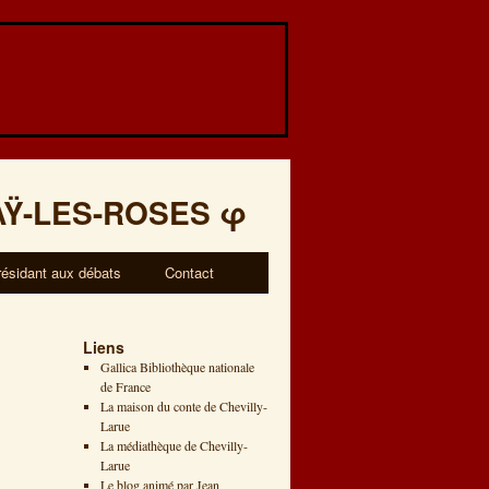
AŸ-LES-ROSES
φ
résidant aux débats
Contact
Liens
Gallica Bibliothèque nationale
de France
La maison du conte de Chevilly-
Larue
La médiathèque de Chevilly-
Larue
Le blog animé par Jean