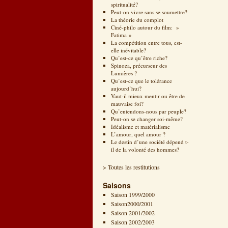
spiritualité?
Peut-on vivre sans se soumettre?
La théorie du complot
Ciné-philo autour du film: »
Fatima »
La compétition entre tous, est-
elle inévitable?
Qu’est-ce qu’être riche?
Spinoza, précurseur des
Lumières ?
Qu’est-ce que le tolérance
aujourd’hui?
Vaut-il mieux mentir ou être de
mauvaise foi?
Qu’entendons-nous par peuple?
Peut-on se changer soi-même?
Idéalisme et matérialisme
L’amour, quel amour ?
Le destin d’une société dépend t-
il de la volonté des hommes?
> Toutes les restitutions
Saisons
Saison 1999/2000
Saison2000/2001
Saison 2001/2002
Saison 2002/2003