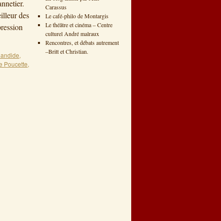
nnetier.
Carassus
illeur des
Le café-philo de Montargis
Le théâtre et cinéma – Centre
ression
culturel André malraux
Rencontres, et débats autrement
–Britt et Christian.
andide
,
te Poucette
,