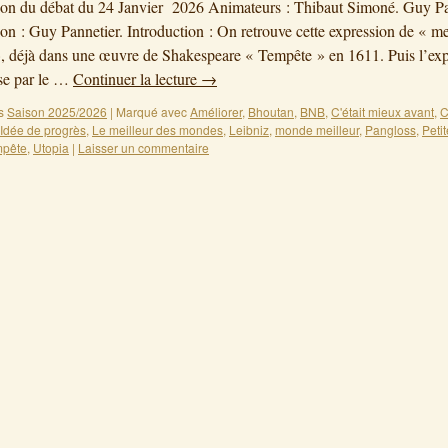
on du débat du 24 Janvier 2026 Animateurs : Thibaut Simoné. Guy Pa
ion : Guy Pannetier. Introduction : On retrouve cette expression de « me
 déjà dans une œuvre de Shakespeare « Tempête » en 1611. Puis l’exp
ise par le …
Continuer la lecture
→
s
Saison 2025/2026
|
Marqué avec
Améliorer
,
Bhoutan
,
BNB
,
C'était mieux avant
,
C
Idée de progrès
,
Le meilleur des mondes
,
Leibniz
,
monde meilleur
,
Pangloss
,
Peti
mpête
,
Utopia
|
Laisser un commentaire