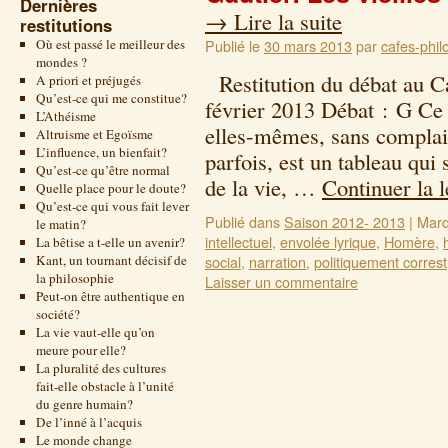
Dernières
→
Lire la suite
restitutions
Où est passé le meilleur des
Publié le
30 mars 2013
par
cafes-phil
mondes ?
Restitution du débat au Ca
A priori et préjugés
Qu’est-ce qui me constitue?
février 2013 Débat : G Ce l
L’Athéisme
elles-mêmes, sans complai
Altruisme et Egoïsme
L’influence, un bienfait?
parfois, est un tableau qui 
Qu’est-ce qu’être normal
de la vie, …
Continuer la 
Quelle place pour le doute?
Qu’est-ce qui vous fait lever
Publié dans
Saison 2012- 2013
|
Marq
le matin?
intellectuel
,
envolée lyrique
,
Homère
,
La bêtise a t-elle un avenir?
Kant, un tournant décisif de
social
,
narration
,
politiquement correst
la philosophie
Laisser un commentaire
Peut-on être authentique en
société?
La vie vaut-elle qu’on
meure pour elle?
La pluralité des cultures
fait-elle obstacle à l’unité
du genre humain?
De l’inné à l’acquis
Le monde change