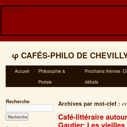
Veuillez patienter...
φ
CAFÉS-PHILO DE CHEVILL
Accueil
Philosophie &
Prochains thèmes -Da
Poésie
débats
Recherche
e
Archives par mot-clef :
Café-littéraire autou
Gautier: Les vieilles