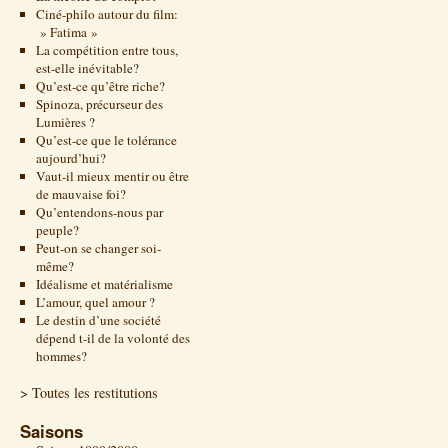
Ciné-philo autour du film:
» Fatima »
La compétition entre tous,
est-elle inévitable?
Qu’est-ce qu’être riche?
Spinoza, précurseur des
Lumières ?
Qu’est-ce que le tolérance
aujourd’hui?
Vaut-il mieux mentir ou être
de mauvaise foi?
Qu’entendons-nous par
peuple?
Peut-on se changer soi-
même?
Idéalisme et matérialisme
L’amour, quel amour ?
Le destin d’une société
dépend t-il de la volonté des
hommes?
> Toutes les restitutions
Saisons