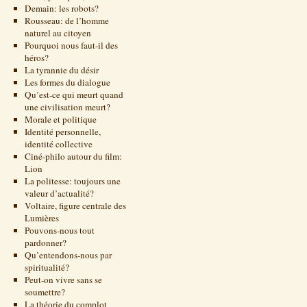
Demain: les robots?
Rousseau: de l’homme
naturel au citoyen
Pourquoi nous faut-il des
héros?
La tyrannie du désir
Les formes du dialogue
Qu’est-ce qui meurt quand
une civilisation meurt?
Morale et politique
Identité personnelle,
identité collective
Ciné-philo autour du film:
Lion
La politesse: toujours une
valeur d’actualité?
Voltaire, figure centrale des
Lumières
Pouvons-nous tout
pardonner?
Qu’entendons-nous par
spiritualité?
Peut-on vivre sans se
soumettre?
La théorie du complot