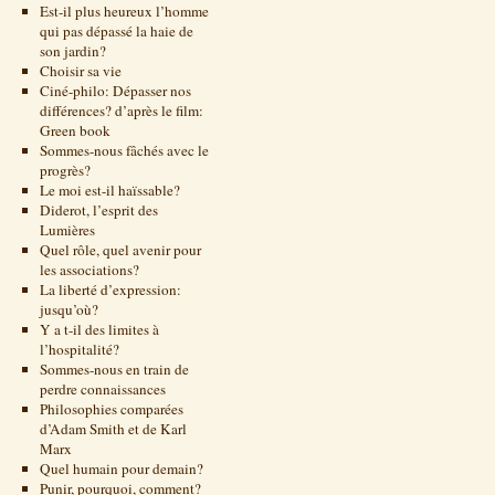
Est-il plus heureux l’homme
qui pas dépassé la haie de
son jardin?
Choisir sa vie
Ciné-philo: Dépasser nos
différences? d’après le film:
Green book
Sommes-nous fâchés avec le
progrès?
Le moi est-il haïssable?
Diderot, l’esprit des
Lumières
Quel rôle, quel avenir pour
les associations?
La liberté d’expression:
jusqu’où?
Y a t-il des limites à
l’hospitalité?
Sommes-nous en train de
perdre connaissances
Philosophies comparées
d’Adam Smith et de Karl
Marx
Quel humain pour demain?
Punir, pourquoi, comment?