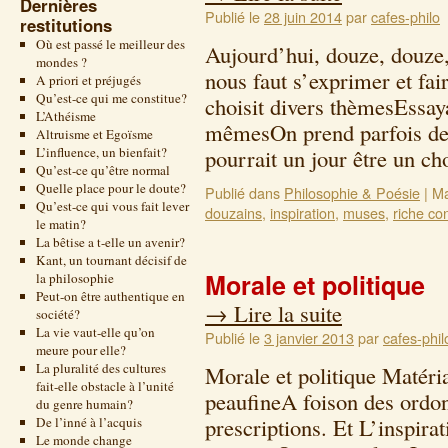
Dernières
Publié le
28 juin 2014
par
cafes-philo
restitutions
Où est passé le meilleur des
Aujourd’hui, douze, douze,
mondes ?
nous faut s’exprimer et fai
A priori et préjugés
Qu’est-ce qui me constitue?
choisit divers thèmesEssay
L’Athéisme
mêmesOn prend parfois des 
Altruisme et Egoïsme
L’influence, un bienfait?
pourrait un jour être un 
Qu’est-ce qu’être normal
Quelle place pour le doute?
Publié dans
Philosophie & Poésie
|
Ma
Qu’est-ce qui vous fait lever
douzains
,
inspiration
,
muses
,
riche co
le matin?
La bêtise a t-elle un avenir?
Kant, un tournant décisif de
Morale et politique
la philosophie
Peut-on être authentique en
→
Lire la suite
société?
La vie vaut-elle qu’on
Publié le
3 janvier 2013
par
cafes-phil
meure pour elle?
La pluralité des cultures
Morale et politique Matéri
fait-elle obstacle à l’unité
peaufineA foison des ordon
du genre humain?
prescriptions. Et L’inspira
De l’inné à l’acquis
Le monde change