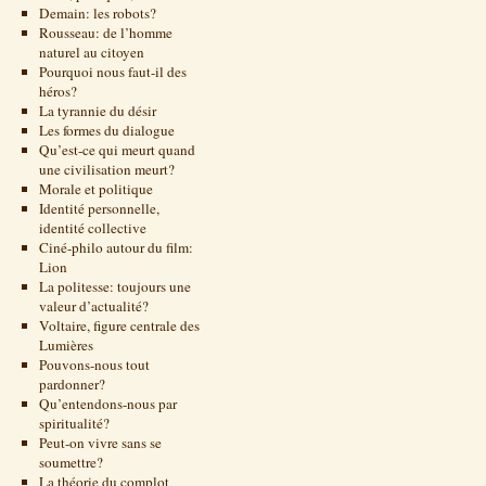
Demain: les robots?
Rousseau: de l’homme
naturel au citoyen
Pourquoi nous faut-il des
héros?
La tyrannie du désir
Les formes du dialogue
Qu’est-ce qui meurt quand
une civilisation meurt?
Morale et politique
Identité personnelle,
identité collective
Ciné-philo autour du film:
Lion
La politesse: toujours une
valeur d’actualité?
Voltaire, figure centrale des
Lumières
Pouvons-nous tout
pardonner?
Qu’entendons-nous par
spiritualité?
Peut-on vivre sans se
soumettre?
La théorie du complot