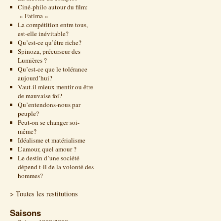
Ciné-philo autour du film:
» Fatima »
La compétition entre tous,
est-elle inévitable?
Qu’est-ce qu’être riche?
Spinoza, précurseur des
Lumières ?
Qu’est-ce que le tolérance
aujourd’hui?
Vaut-il mieux mentir ou être
de mauvaise foi?
Qu’entendons-nous par
peuple?
Peut-on se changer soi-
même?
Idéalisme et matérialisme
L’amour, quel amour ?
Le destin d’une société
dépend t-il de la volonté des
hommes?
> Toutes les restitutions
Saisons