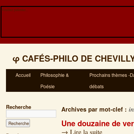
Veuillez patienter...
φ
CAFÉS-PHILO DE CHEVILL
Accueil
Philosophie &
Prochains thèmes -Da
Poésie
débats
Recherche
in
Archives par mot-clef :
Une douzaine de ver
→
Lire la suite