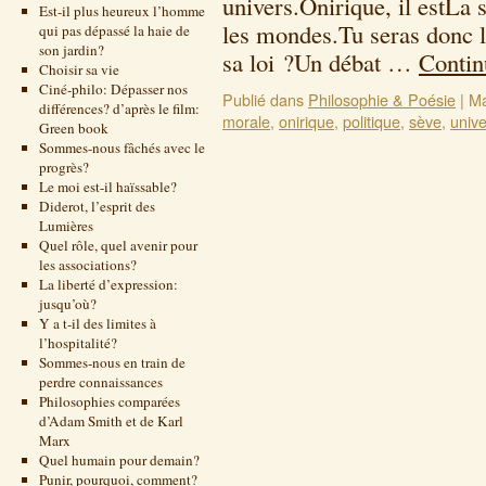
univers.Onirique, il estLa 
Est-il plus heureux l’homme
les mondes.Tu seras donc l
qui pas dépassé la haie de
son jardin?
sa loi ?Un débat …
Contin
Choisir sa vie
Ciné-philo: Dépasser nos
Publié dans
Philosophie & Poésie
|
Ma
différences? d’après le film:
morale
,
onirique
,
politique
,
sève
,
unive
Green book
Sommes-nous fâchés avec le
progrès?
Le moi est-il haïssable?
Diderot, l’esprit des
Lumières
Quel rôle, quel avenir pour
les associations?
La liberté d’expression:
jusqu’où?
Y a t-il des limites à
l’hospitalité?
Sommes-nous en train de
perdre connaissances
Philosophies comparées
d’Adam Smith et de Karl
Marx
Quel humain pour demain?
Punir, pourquoi, comment?