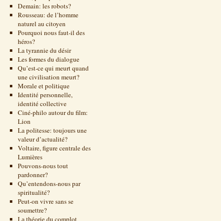
Demain: les robots?
Rousseau: de l’homme
naturel au citoyen
Pourquoi nous faut-il des
héros?
La tyrannie du désir
Les formes du dialogue
Qu’est-ce qui meurt quand
une civilisation meurt?
Morale et politique
Identité personnelle,
identité collective
Ciné-philo autour du film:
Lion
La politesse: toujours une
valeur d’actualité?
Voltaire, figure centrale des
Lumières
Pouvons-nous tout
pardonner?
Qu’entendons-nous par
spiritualité?
Peut-on vivre sans se
soumettre?
La théorie du complot