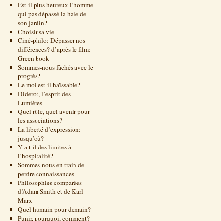
Est-il plus heureux l’homme
qui pas dépassé la haie de
son jardin?
Choisir sa vie
Ciné-philo: Dépasser nos
différences? d’après le film:
Green book
Sommes-nous fâchés avec le
progrès?
Le moi est-il haïssable?
Diderot, l’esprit des
Lumières
Quel rôle, quel avenir pour
les associations?
La liberté d’expression:
jusqu’où?
Y a t-il des limites à
l’hospitalité?
Sommes-nous en train de
perdre connaissances
Philosophies comparées
d’Adam Smith et de Karl
Marx
Quel humain pour demain?
Punir, pourquoi, comment?