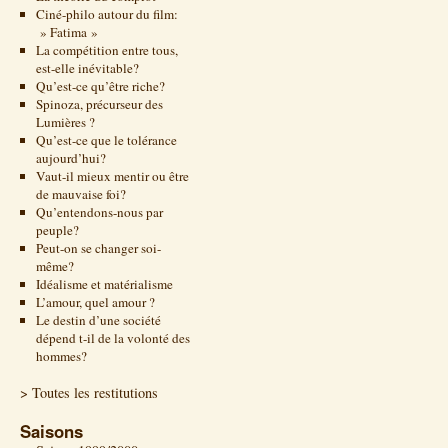
Ciné-philo autour du film:
» Fatima »
La compétition entre tous,
est-elle inévitable?
Qu’est-ce qu’être riche?
Spinoza, précurseur des
Lumières ?
Qu’est-ce que le tolérance
aujourd’hui?
Vaut-il mieux mentir ou être
de mauvaise foi?
Qu’entendons-nous par
peuple?
Peut-on se changer soi-
même?
Idéalisme et matérialisme
L’amour, quel amour ?
Le destin d’une société
dépend t-il de la volonté des
hommes?
> Toutes les restitutions
Saisons