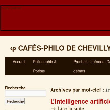
Veuillez patienter...
φ
CAFÉS-PHILO DE CHEVILL
Accueil
Philosophie &
Prochains thèmes -Da
Poésie
débats
Recherche
I
Archives par mot-clef :
L’intelligence artifi
→
Lire la suite