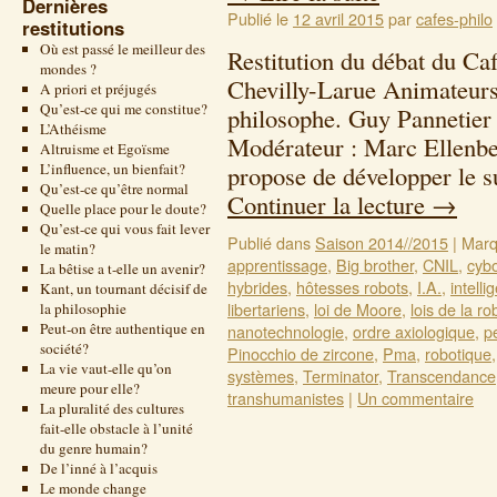
Dernières
Publié le
12 avril 2015
par
cafes-philo
restitutions
Où est passé le meilleur des
Restitution du débat du Ca
mondes ?
Chevilly-Larue Animateurs
A priori et préjugés
Qu’est-ce qui me constitue?
philosophe. Guy Pannetier 
L’Athéisme
Modérateur : Marc Ellenbe
Altruisme et Egoïsme
L’influence, un bienfait?
propose de développer le s
Qu’est-ce qu’être normal
Continuer la lecture
→
Quelle place pour le doute?
Qu’est-ce qui vous fait lever
Publié dans
Saison 2014//2015
|
Marq
le matin?
apprentissage
,
Big brother
,
CNIL
,
cyb
La bêtise a t-elle un avenir?
hybrides
,
hôtesses robots
,
I.A.
,
intelli
Kant, un tournant décisif de
libertariens
,
loi de Moore
,
lois de la ro
la philosophie
Peut-on être authentique en
nanotechnologie
,
ordre axiologique
,
p
société?
Pinocchio de zircone
,
Pma
,
robotique
La vie vaut-elle qu’on
systèmes
,
Terminator
,
Transcendance
meure pour elle?
transhumanistes
|
Un commentaire
La pluralité des cultures
fait-elle obstacle à l’unité
du genre humain?
De l’inné à l’acquis
Le monde change