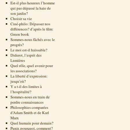
Est-il plus heureux l’homme
qui pas dépassé la haie de
son jardin?
Choisir sa vie
Ciné-philo: Dépasser nos
différences? d’après le film:
Green book
Sommes-nous fâchés avec le
progrès?
Le moi est-il haïssable?
Diderot, l’esprit des
Lumières
Quel rôle, quel avenir pour
les associations?
La liberté d’expression:
jusqu’où?
Y a t-il des limites à
l’hospitalité?
Sommes-nous en train de
perdre connaissances
Philosophies comparées
d’Adam Smith et de Karl
Marx
Quel humain pour demain?
Punir, pourquoi, comment?