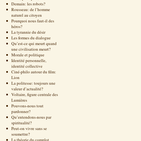
Demain: les robots?
Rousseau: de l’homme
naturel au citoyen
Pourquoi nous faut-il des
héros?
La tyrannie du désir
Les formes du dialogue
Qu’est-ce qui meurt quand
une civilisation meurt?
Morale et politique
Identité personnelle,
identité collective
Ciné-philo autour du film:
Lion
La politesse: toujours une
valeur d’actualité?
Voltaire, figure centrale des
Lumières
Pouvons-nous tout
pardonner?
Qu’entendons-nous par
spiritualité?
Peut-on vivre sans se
soumettre?
La théorie du complot