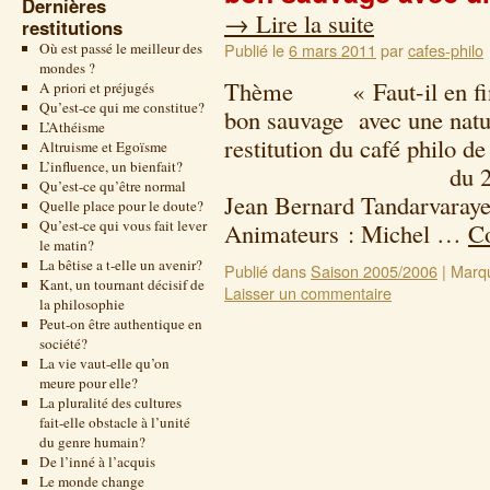
Dernières
→
Lire la suite
restitutions
Où est passé le meilleur des
Publié le
6 mars 2011
par
cafes-philo
mondes ?
Thème « Faut-il en finir 
A priori et préjugés
Qu’est-ce qui me constitue?
bon sauvage avec une natu
L’Athéisme
restitution du café philo d
Altruisme et Egoïsme
L’influence, un bienfait?
du 28 septembre
Qu’est-ce qu’être normal
Jean Bernard Tandarvaraye
Quelle place pour le doute?
Qu’est-ce qui vous fait lever
Animateurs : Michel …
Co
le matin?
La bêtise a t-elle un avenir?
Publié dans
Saison 2005/2006
|
Marq
Kant, un tournant décisif de
Laisser un commentaire
la philosophie
Peut-on être authentique en
société?
La vie vaut-elle qu’on
meure pour elle?
La pluralité des cultures
fait-elle obstacle à l’unité
du genre humain?
De l’inné à l’acquis
Le monde change