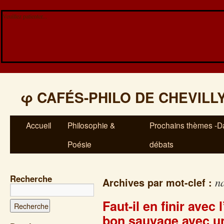
Veuillez patienter...
φ
CAFÉS-PHILO DE CHEVILL
Accueil
Philosophie &
Prochains thèmes -Da
Poésie
débats
Recherche
n
Archives par mot-clef :
Faut-il en finir avec 
bon sauvage avec u