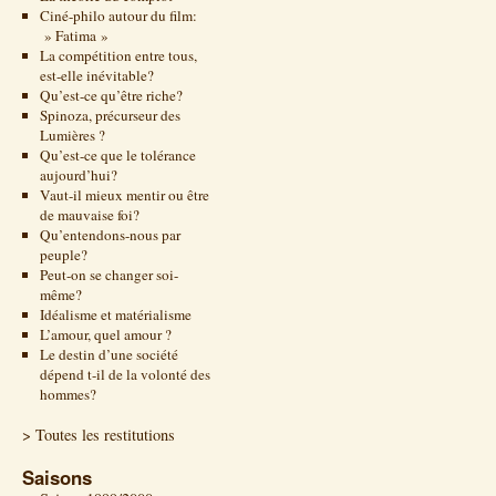
Ciné-philo autour du film:
» Fatima »
La compétition entre tous,
est-elle inévitable?
Qu’est-ce qu’être riche?
Spinoza, précurseur des
Lumières ?
Qu’est-ce que le tolérance
aujourd’hui?
Vaut-il mieux mentir ou être
de mauvaise foi?
Qu’entendons-nous par
peuple?
Peut-on se changer soi-
même?
Idéalisme et matérialisme
L’amour, quel amour ?
Le destin d’une société
dépend t-il de la volonté des
hommes?
> Toutes les restitutions
Saisons