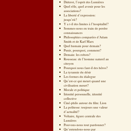
Diderot, l’esprit des Lumières
Quel rôle, quel avenir pour les
associations?
La liberté d’expression:
jusqu’où?
Y a t-il des limites à l’hospitalité?
Sommes-nous en train de perdre
connaissances
Philosophies comparées d’Adam
Smith et de Karl Marx
Quel humain pour demain?
Punir, pourquoi, comment?
Demain: les robots?
Rousseau: de l’homme naturel au
citoyen
Pourquoi nous faut-il des héros?
La tyrannie du désir
Les formes du dialogue
Qu’est-ce qui meurt quand une
civilisation meurt?
Morale et politique
Identité personnelle, identité
collective
Ciné-philo autour du film: Lion
La politesse: toujours une valeur
d’actualité?
Voltaire, figure centrale des
Lumières
Pouvons-nous tout pardonner?
Qu’entendons-nous par