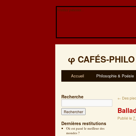
Veuillez patienter...
φ
CAFÉS-PHILO
Accueil
Philosophie & Poésie
Recherche
←
Des pied
Ballad
Publié le
7
Dernières restitutions
Où est passé le meilleur des
mondes ?