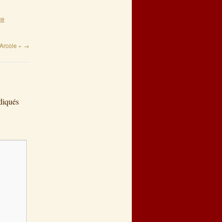
ce
 Arcole »
→
diqués