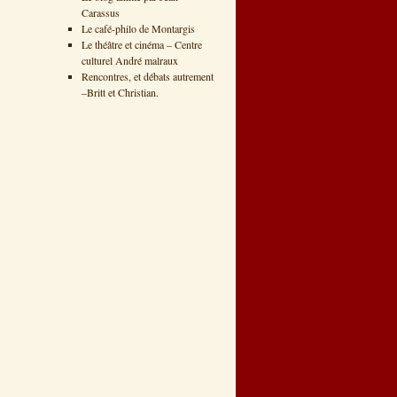
Carassus
Le café-philo de Montargis
Le théâtre et cinéma – Centre
culturel André malraux
Rencontres, et débats autrement
–Britt et Christian.