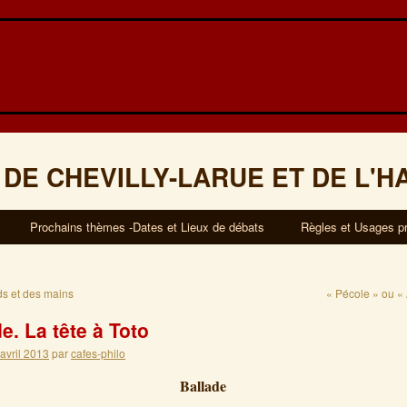
 DE CHEVILLY-LARUE ET DE L'H
Prochains thèmes -Dates et Lieux de débats
Règles et Usages p
s et des mains
« Pécole » ou «
e. La tête à Toto
 avril 2013
par
cafes-philo
Ballade