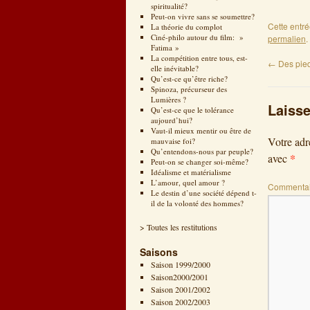
spiritualité?
Peut-on vivre sans se soumettre?
Cette entr
La théorie du complot
Ciné-philo autour du film: »
permalien
.
Fatima »
La compétition entre tous, est-
←
Des pied
elle inévitable?
Qu’est-ce qu’être riche?
Spinoza, précurseur des
Lumières ?
Laiss
Qu’est-ce que le tolérance
aujourd’hui?
Vaut-il mieux mentir ou être de
Votre adr
mauvaise foi?
Qu’entendons-nous par peuple?
*
avec
Peut-on se changer soi-même?
Idéalisme et matérialisme
L’amour, quel amour ?
Commentai
Le destin d’une société dépend t-
il de la volonté des hommes?
> Toutes les restitutions
Saisons
Saison 1999/2000
Saison2000/2001
Saison 2001/2002
Saison 2002/2003