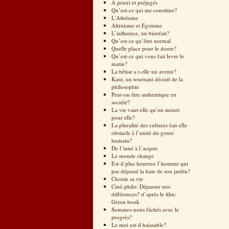
A priori et préjugés
Qu’est-ce qui me constitue?
L’Athéisme
Altruisme et Egoïsme
L’influence, un bienfait?
Qu’est-ce qu’être normal
Quelle place pour le doute?
Qu’est-ce qui vous fait lever le
matin?
La bêtise a t-elle un avenir?
Kant, un tournant décisif de la
philosophie
Peut-on être authentique en
société?
La vie vaut-elle qu’on meure
pour elle?
La pluralité des cultures fait-elle
obstacle à l’unité du genre
humain?
De l’inné à l’acquis
Le monde change
Est-il plus heureux l’homme qui
pas dépassé la haie de son jardin?
Choisir sa vie
Ciné-philo: Dépasser nos
différences? d’après le film:
Green book
Sommes-nous fâchés avec le
progrès?
Le moi est-il haïssable?