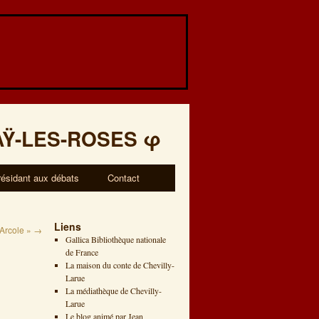
AŸ-LES-ROSES
φ
résidant aux débats
Contact
Liens
 Arcole »
→
Gallica Bibliothèque nationale
de France
La maison du conte de Chevilly-
Larue
La médiathèque de Chevilly-
Larue
Le blog animé par Jean