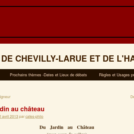
 DE CHEVILLY-LARUE ET DE L'H
Prochains thèmes -Dates et Lieux de débats
Règles et Usages p
igneur
D
rdin au château
2 avril 2013
par
cafes-philo
Du Jardin au Château