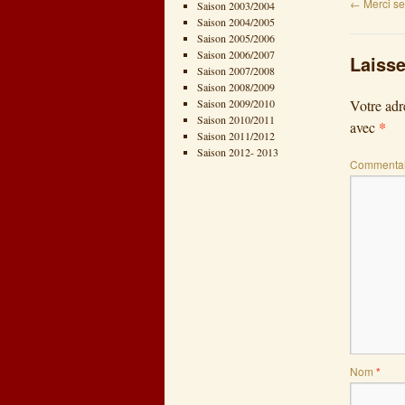
←
Merci se
Saison 2003/2004
Saison 2004/2005
Saison 2005/2006
Saison 2006/2007
Laiss
Saison 2007/2008
Saison 2008/2009
Saison 2009/2010
Votre adr
Saison 2010/2011
*
avec
Saison 2011/2012
Saison 2012- 2013
Commentai
Nom
*