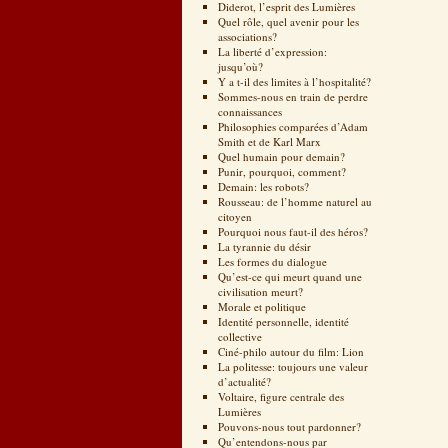
Diderot, l’esprit des Lumières
Quel rôle, quel avenir pour les
associations?
La liberté d’expression:
jusqu’où?
Y a t-il des limites à l’hospitalité?
Sommes-nous en train de perdre
connaissances
Philosophies comparées d’Adam
Smith et de Karl Marx
Quel humain pour demain?
Punir, pourquoi, comment?
Demain: les robots?
Rousseau: de l’homme naturel au
citoyen
Pourquoi nous faut-il des héros?
La tyrannie du désir
Les formes du dialogue
Qu’est-ce qui meurt quand une
civilisation meurt?
Morale et politique
Identité personnelle, identité
collective
Ciné-philo autour du film: Lion
La politesse: toujours une valeur
d’actualité?
Voltaire, figure centrale des
Lumières
Pouvons-nous tout pardonner?
Qu’entendons-nous par