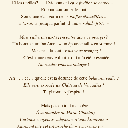
Et les oreilles? …. Evidemment
en « feuilles de choux »
!
Et pour couronner le tout
Son crâne était garni de «
touffes ébouriffées »
«
Ersatz »
presque parfait d’une
« salade frisée »
Mais enfin, qui as-tu rencontré dans ce potager?
Un homme, un fantôme : « un épouvantail » en somme !
– Mais pas du tout :
vous vous trompez
!
– C’est « une œuvre d’art » qui m’a été présentée
Au rendez vous du potager
!
Ah ! … et … qu’elle est la destinée de cette
belle trouvaille
?
Elle sera exposée au Château de Versailles !
Tu plaisantes j’espère !
– Mais pas du tout ma chère
– À la manière
de Marie-Chantal
)
Certains « sujets » adeptes « d’anachronisme »
Affirment que cet art proche du « syncrétisme »