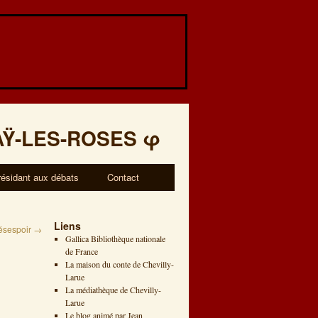
AŸ-LES-ROSES
φ
résidant aux débats
Contact
Liens
ésespoir
→
Gallica Bibliothèque nationale
de France
La maison du conte de Chevilly-
Larue
La médiathèque de Chevilly-
Larue
Le blog animé par Jean