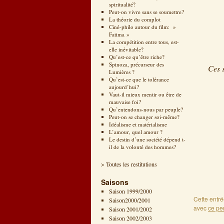
spiritualité?
Peut-on vivre sans se soumettre?
La théorie du complot
Ciné-philo autour du film: »
Fatima »
La compétition entre tous, est-
elle inévitable?
Qu’est-ce qu’être riche?
Spinoza, précurseur des
Ces 
Lumières ?
Qu’est-ce que le tolérance
aujourd’hui?
Vaut-il mieux mentir ou être de
mauvaise foi?
Qu’entendons-nous par peuple?
Peut-on se changer soi-même?
Idéalisme et matérialisme
L’amour, quel amour ?
Le destin d’une société dépend t-
il de la volonté des hommes?
> Toutes les restitutions
Saisons
Saison 1999/2000
Cette entr
Saison2000/2001
avec
ce pe
Saison 2001/2002
Saison 2002/2003