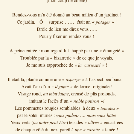
(mon coup de colère)
Rendez-vous m’a été donné au beau milieu d’un jardinet !
Ce jardin, Ô! surprise …… était un
« potager »
!
Drôle de lieu me direz vous …..
Pour y fixer un rendez vous !
A peine entrée : mon regard fut happé par une « étrangeté »
Troublée par la « bizarrerie » de ce que je voyais,
Je me suis rapprochée de
« la curiosité »
!
Il était là, planté comme une «
asperge »
à l’aspect peu banal !
Avait l’air d’un «
légume »
de forme originale !
Visage rond,
au teint jaune
, creusé de plis profonds,
imitant le faciès d’un «
noble potiron »!
Les pommettes rougies semblables à deux
« tomates »
par le soleil
mûries :
sans pudeur …. mais sans hâte!
Yeux verts (
ou noirs peut-être
) tels des
« olives »
encastrées
de chaque côté du nez, pareil à
une « carotte »
fanée !