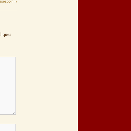
ésespoir
→
diqués