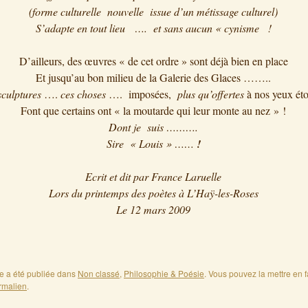
(forme culturelle nouvelle issue d’un métissage culturel)
S’adapte en tout lieu …. et sans aucun « cynisme !
D’ailleurs, des œuvres « de cet ordre » sont déjà bien en place
Et jusqu’au bon milieu
de la Galerie des Glaces ……..
sculptures
….
ces choses
…. imposées,
plus qu’offertes
à nos yeux ét
Font que certains ont « la moutarde qui leur monte au nez » !
Dont je suis ……….
Sire « Louis » ……
!
Ecrit et dit par France Laruelle
Lors du printemps des poètes à L’Haÿ-les-Roses
Le 12 mars 2009
ée a été publiée dans
Non classé
,
Philosophie & Poésie
. Vous pouvez la mettre en f
rmalien
.