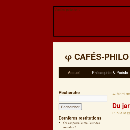
Veuillez patienter...
φ
CAFÉS-PHILO
Accueil
Philosophie & Poésie
Recherche
←
Merci se
Du ja
Publié le
2
Dernières restitutions
Où est passé le meilleur des
mondes ?