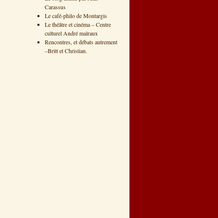
Carassus
Le café-philo de Montargis
Le théâtre et cinéma – Centre
culturel André malraux
Rencontres, et débats autrement
–Britt et Christian.