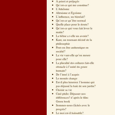
A priori et préjugés
Qu’est-ce qui me constitue?
L’Athéisme
Altruisme et Egoïsme
L’influence, un bienfait?
Qu’est-ce qu’être normal
Quelle place pour le doute?
Qu’est-ce qui vous fait lever le
matin?
La bêtise a t-elle un avenir?
Kant, un tournant décisif de la
philosophie
Peut-on être authentique en
société?
La vie vaut-elle qu’on meure
pour elle?
La pluralité des cultures fait-elle
obstacle à l’unité du genre
humain?
De l’inné à l’acquis
Le monde change
Est-il plus heureux l’homme qui
pas dépassé la haie de son jardin?
Choisir sa vie
Ciné-philo: Dépasser nos
différences? d’après le film:
Green book
Sommes-nous fâchés avec le
progrès?
Le moi est-il haïssable?