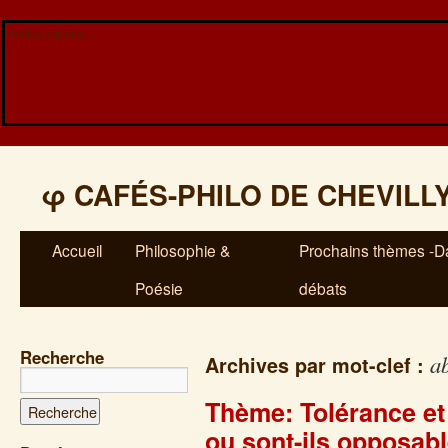
Veuillez patienter...
φ
CAFÉS-PHILO DE CHEVILL
Accueil
Philosophie &
Prochains thèmes -Da
Poésie
débats
Recherche
a
Archives par mot-clef :
Thème: Tolérance et
ou sont-ils opposab