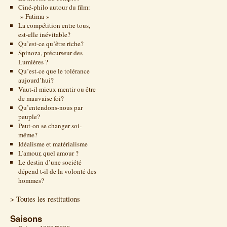
Ciné-philo autour du film:
» Fatima »
La compétition entre tous,
est-elle inévitable?
Qu’est-ce qu’être riche?
Spinoza, précurseur des
Lumières ?
Qu’est-ce que le tolérance
aujourd’hui?
Vaut-il mieux mentir ou être
de mauvaise foi?
Qu’entendons-nous par
peuple?
Peut-on se changer soi-
même?
Idéalisme et matérialisme
L’amour, quel amour ?
Le destin d’une société
dépend t-il de la volonté des
hommes?
> Toutes les restitutions
Saisons