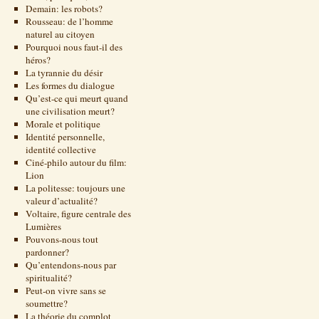
Demain: les robots?
Rousseau: de l’homme
naturel au citoyen
Pourquoi nous faut-il des
héros?
La tyrannie du désir
Les formes du dialogue
Qu’est-ce qui meurt quand
une civilisation meurt?
Morale et politique
Identité personnelle,
identité collective
Ciné-philo autour du film:
Lion
La politesse: toujours une
valeur d’actualité?
Voltaire, figure centrale des
Lumières
Pouvons-nous tout
pardonner?
Qu’entendons-nous par
spiritualité?
Peut-on vivre sans se
soumettre?
La théorie du complot