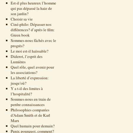
Est-il plus heureux l’homme
qui pas dépassé la haie de
son jardin?
Choisir sa vie
Ciné-philo: Dépasser nos
différences? d’après le film:
Green book
Sommes-nous fâchés avec le
progrès?
Le moi est-il haïssable?
Diderot, l’esprit des
Lumières
Quel rôle, quel avenir pour
les associations?
La liberté d’expression:
jusqu’où?
Y a t-il des limites à
l’hospitalité?
Sommes-nous en train de
perdre connaissances
Philosophies comparées
d’Adam Smith et de Karl
Marx
Quel humain pour demain?
Punir, pourquoi, comment?