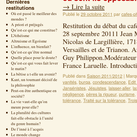
Dernières
→
Lire la suite
restitutions
Où est passé le meilleur des
Publié le
29 octobre 2011
par
cafes-ph
mondes ?
Restitution du débat du ca
A priori et préjugés
Qu’est-ce qui me constitue?
28 septembre 20111 Jean Ma
L’Athéisme
Nicolas de Largillière, 1
Altruisme et Egoïsme
L’influence, un bienfait?
Versailles et de Trianon. 
Qu’est-ce qu’être normal
Guy Philippon.Modérateur 
Quelle place pour le doute?
Qu’est-ce qui vous fait lever
France Laruelle. Introduc
le matin?
La bêtise a t-elle un avenir?
Publié dans
Saison 2011/2012
|
Marq
Kant, un tournant décisif de
vanités
,
burqa
,
condescendance
,
Edit
la philosophie
Jansénistes
,
Jésuistes
,
laisser-aller
,
la
Peut-on être authentique en
négligence
,
pères la rigueur
,
purisme
,
société?
tolérance
,
Traité sur la tolérance
,
Trois
La vie vaut-elle qu’on
meure pour elle?
La pluralité des cultures
fait-elle obstacle à l’unité
du genre humain?
De l’inné à l’acquis
Le monde change