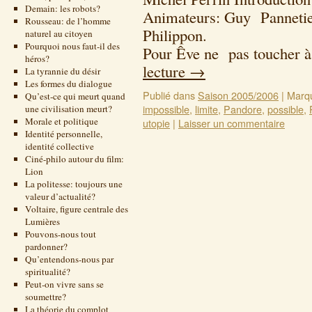
Demain: les robots?
Animateurs: Guy Pannetie
Rousseau: de l’homme
Philippon.
naturel au citoyen
Pourquoi nous faut-il des
Pour Êve ne pas toucher 
héros?
lecture
→
La tyrannie du désir
Les formes du dialogue
Publié dans
Saison 2005/2006
|
Marq
Qu’est-ce qui meurt quand
impossible
,
limite
,
Pandore
,
possible
,
une civilisation meurt?
Morale et politique
utopie
|
Laisser un commentaire
Identité personnelle,
identité collective
Ciné-philo autour du film:
Lion
La politesse: toujours une
valeur d’actualité?
Voltaire, figure centrale des
Lumières
Pouvons-nous tout
pardonner?
Qu’entendons-nous par
spiritualité?
Peut-on vivre sans se
soumettre?
La théorie du complot