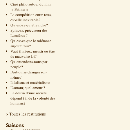
Ciné-philo autour du film:
» Fatima »
La compétition entre tous,
est-elle inévitable?
Qu’est-ce qu’être riche?
Spinoza, précurseur des
Lumières ?
Qu’est-ce que le tolérance
aujourd’hui?
Vaut-il mieux mentir ou être
de mauvaise foi?
Qu’entendons-nous par
peuple?
Peut-on se changer soi-
même?
Idéalisme et matérialisme
L’amour, quel amour ?
Le destin d’une société
dépend t-il de la volonté des
hommes?
> Toutes les restitutions
Saisons