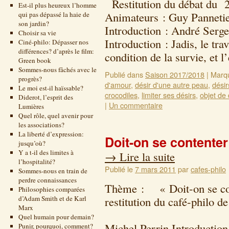
Restitution du débat du 2
Est-il plus heureux l’homme
Animateurs : Guy Pannetie
qui pas dépassé la haie de
son jardin?
Introduction : André Serg
Choisir sa vie
Introduction : Jadis, le trava
Ciné-philo: Dépasser nos
différences? d’après le film:
condition de la survie, et 
Green book
Sommes-nous fâchés avec le
Publié dans
Saison 2017/2018
|
Marq
progrès?
d'amour
,
désir d'une autre peau
,
désir
Le moi est-il haïssable?
crocodiles
,
limiter ses désirs
,
objet de 
Diderot, l’esprit des
|
Un commentaire
Lumières
Quel rôle, quel avenir pour
les associations?
La liberté d’expression:
Doit-on se contenter
jusqu’où?
Y a t-il des limites à
→
Lire la suite
l’hospitalité?
Publié le
7 mars 2011
par
cafes-philo
Sommes-nous en train de
perdre connaissances
Thème : « Doit-on se con
Philosophies comparées
d’Adam Smith et de Karl
restitution du café-philo d
Marx
23 novembre 
Quel humain pour demain?
Michel Perrin Introduction
Punir, pourquoi, comment?