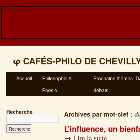
Veuillez patienter...
φ
CAFÉS-PHILO DE CHEVILL
Accueil
Philosophie &
Prochains thèmes -Da
Poésie
débats
Recherche
dé
Archives par mot-clef :
L’influence, un bienf
→
Lire la suite