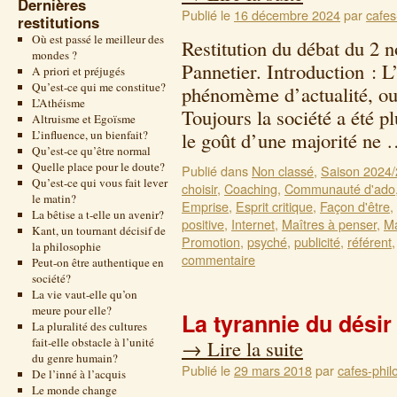
Dernières
Publié le
16 décembre 2024
par
cafes
restitutions
Où est passé le meilleur des
Restitution du débat du 2
mondes ?
Pannetier. Introduction : 
A priori et préjugés
Qu’est-ce qui me constitue?
phénomème d’actualité, ou
L’Athéisme
Toujours la société a été 
Altruisme et Egoïsme
L’influence, un bienfait?
le goût d’une majorité ne
Qu’est-ce qu’être normal
Quelle place pour le doute?
Publié dans
Non classé
,
Saison 2024
Qu’est-ce qui vous fait lever
choisir
,
Coaching
,
Communauté d'ado
le matin?
Emprise
,
Esprit critique
,
Façon d'être
,
La bêtise a t-elle un avenir?
positive
,
Internet
,
Maîtres à penser
,
Ma
Kant, un tournant décisif de
Promotion
,
psyché
,
publicité
,
référent
la philosophie
commentaire
Peut-on être authentique en
société?
La vie vaut-elle qu’on
meure pour elle?
La tyrannie du désir
La pluralité des cultures
fait-elle obstacle à l’unité
→
Lire la suite
du genre humain?
Publié le
29 mars 2018
par
cafes-phil
De l’inné à l’acquis
Le monde change