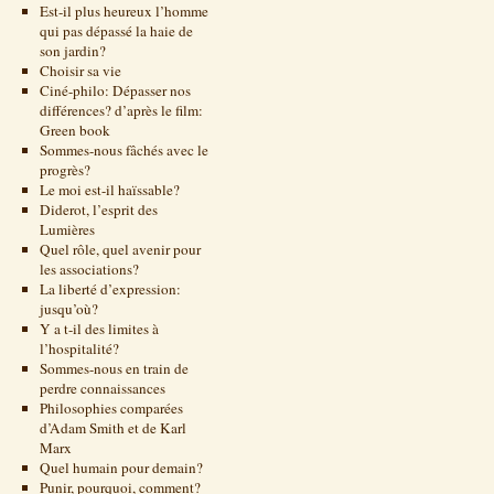
Est-il plus heureux l’homme
qui pas dépassé la haie de
son jardin?
Choisir sa vie
Ciné-philo: Dépasser nos
différences? d’après le film:
Green book
Sommes-nous fâchés avec le
progrès?
Le moi est-il haïssable?
Diderot, l’esprit des
Lumières
Quel rôle, quel avenir pour
les associations?
La liberté d’expression:
jusqu’où?
Y a t-il des limites à
l’hospitalité?
Sommes-nous en train de
perdre connaissances
Philosophies comparées
d’Adam Smith et de Karl
Marx
Quel humain pour demain?
Punir, pourquoi, comment?