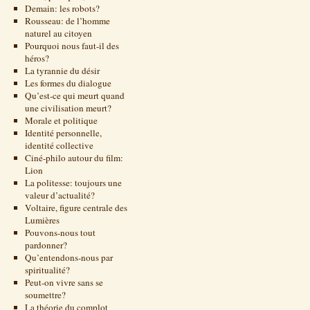
Demain: les robots?
Rousseau: de l’homme
naturel au citoyen
Pourquoi nous faut-il des
héros?
La tyrannie du désir
Les formes du dialogue
Qu’est-ce qui meurt quand
une civilisation meurt?
Morale et politique
Identité personnelle,
identité collective
Ciné-philo autour du film:
Lion
La politesse: toujours une
valeur d’actualité?
Voltaire, figure centrale des
Lumières
Pouvons-nous tout
pardonner?
Qu’entendons-nous par
spiritualité?
Peut-on vivre sans se
soumettre?
La théorie du complot