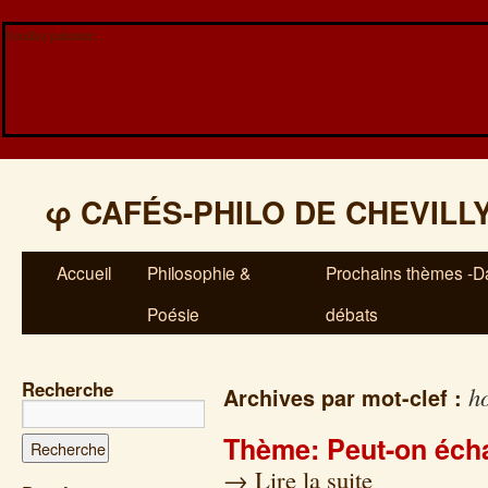
Veuillez patienter...
φ
CAFÉS-PHILO DE CHEVILL
Accueil
Philosophie &
Prochains thèmes -Da
Poésie
débats
Recherche
ho
Archives par mot-clef :
Thème: Peut-on éch
→
Lire la suite