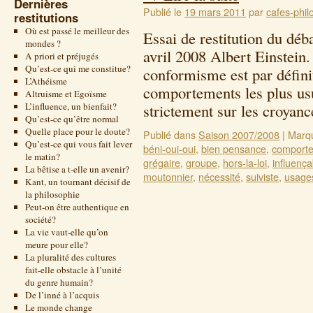
Dernières
Publié le
19 mars 2011
par
cafes-phil
restitutions
Où est passé le meilleur des
Essai de restitution du déb
mondes ?
avril 2008 Albert Einstein.
A priori et préjugés
Qu’est-ce qui me constitue?
conformisme est par définit
L’Athéisme
comportements les plus usue
Altruisme et Egoïsme
L’influence, un bienfait?
strictement sur les croya
Qu’est-ce qu’être normal
Quelle place pour le doute?
Publié dans
Saison 2007/2008
|
Marq
Qu’est-ce qui vous fait lever
béni-oui-oui
,
bien pensance
,
comport
le matin?
grégaire
,
groupe
,
hors-la-loi
,
influença
La bêtise a t-elle un avenir?
moutonnier
,
nécessité
,
suiviste
,
usage
Kant, un tournant décisif de
la philosophie
Peut-on être authentique en
société?
La vie vaut-elle qu’on
meure pour elle?
La pluralité des cultures
fait-elle obstacle à l’unité
du genre humain?
De l’inné à l’acquis
Le monde change