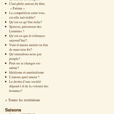
Ciné-philo autour du film:
» Fatima »
La compétition entre tous,
est-elle inévitable?
Qu’est-ce qu’être riche?
Spinoza, précurseur des
Lumières ?
Qu’est-ce que le tolérance
aujourd’hui?
Vaut-il mieux mentir ou être
de mauvaise foi?
Qu’entendons-nous par
peuple?
Peut-on se changer soi-
même?
Idéalisme et matérialisme
L’amour, quel amour ?
Le destin d’une société
dépend t-il de la volonté des
hommes?
> Toutes les restitutions
Saisons