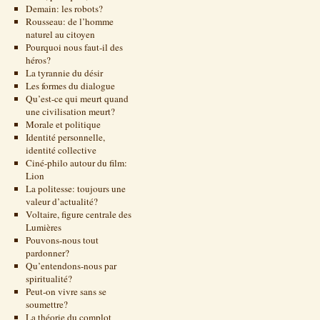
Demain: les robots?
Rousseau: de l’homme
naturel au citoyen
Pourquoi nous faut-il des
héros?
La tyrannie du désir
Les formes du dialogue
Qu’est-ce qui meurt quand
une civilisation meurt?
Morale et politique
Identité personnelle,
identité collective
Ciné-philo autour du film:
Lion
La politesse: toujours une
valeur d’actualité?
Voltaire, figure centrale des
Lumières
Pouvons-nous tout
pardonner?
Qu’entendons-nous par
spiritualité?
Peut-on vivre sans se
soumettre?
La théorie du complot