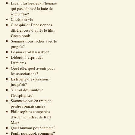
Est-il plus heureux l’homme
qui pas dépassé la haie de
son jardin?
Choisir sa vie
Ciné-philo: Dépasser nos
différences? d’après le film:
Green book
Sommes-nous fâchés avec le
progrès?
Le moi est-il haïssable?
Diderot, l’esprit des
Lumières
Quel rôle, quel avenir pour
les associations?
La liberté d’expression:
jusqu’où?
Y a t-il des limites à
l’hospitalité?
Sommes-nous en train de
perdre connaissances
Philosophies comparées
d’Adam Smith et de Karl
Marx
Quel humain pour demain?
Punir, pourquoi, comment?