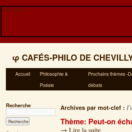
Veuillez patienter...
φ
CAFÉS-PHILO DE CHEVILL
Accueil
Philosophie &
Prochains thèmes -Da
Poésie
débats
Recherche
l’
Archives par mot-clef :
Thème: Peut-on éch
→
Lire la suite