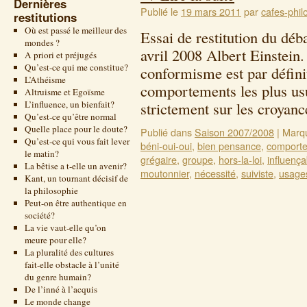
Dernières
Publié le
19 mars 2011
par
cafes-phil
restitutions
Où est passé le meilleur des
Essai de restitution du déb
mondes ?
avril 2008 Albert Einstein.
A priori et préjugés
Qu’est-ce qui me constitue?
conformisme est par définit
L’Athéisme
comportements les plus usue
Altruisme et Egoïsme
L’influence, un bienfait?
strictement sur les croya
Qu’est-ce qu’être normal
Quelle place pour le doute?
Publié dans
Saison 2007/2008
|
Marq
Qu’est-ce qui vous fait lever
béni-oui-oui
,
bien pensance
,
comport
le matin?
grégaire
,
groupe
,
hors-la-loi
,
influença
La bêtise a t-elle un avenir?
moutonnier
,
nécessité
,
suiviste
,
usage
Kant, un tournant décisif de
la philosophie
Peut-on être authentique en
société?
La vie vaut-elle qu’on
meure pour elle?
La pluralité des cultures
fait-elle obstacle à l’unité
du genre humain?
De l’inné à l’acquis
Le monde change