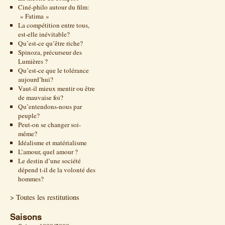
Ciné-philo autour du film:
» Fatima »
La compétition entre tous,
est-elle inévitable?
Qu’est-ce qu’être riche?
Spinoza, précurseur des
Lumières ?
Qu’est-ce que le tolérance
aujourd’hui?
Vaut-il mieux mentir ou être
de mauvaise foi?
Qu’entendons-nous par
peuple?
Peut-on se changer soi-
même?
Idéalisme et matérialisme
L’amour, quel amour ?
Le destin d’une société
dépend t-il de la volonté des
hommes?
> Toutes les restitutions
Saisons