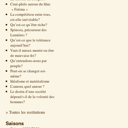
Ciné-philo autour du film:
» Fatima »
La compétition entre tous,
est-elle inévitable?
Qu’est-ce qu’être riche?
Spinoza, précurseur des
Lumières ?
Qu’est-ce que le tolérance
aujourd’hui?
Vaut-il mieux mentir ou être
de mauvaise foi?
Qu’entendons-nous par
peuple?
Peut-on se changer soi-
même?
Idéalisme et matérialisme
L’amour, quel amour ?
Le destin d’une société
dépend t-il de la volonté des
hommes?
> Toutes les restitutions
Saisons