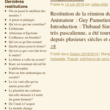
Dernières
Publié le
13 juin 2019
par
cafes-philo
restitutions
Où est passé le meilleur des
Restitution de la réunion 
mondes ?
Animateur : Guy Pannetie
A priori et préjugés
Qu’est-ce qui me constitue?
Introduction : Thibaud Sim
L’Athéisme
très pascalienne, a été tou
Altruisme et Egoïsme
L’influence, un bienfait?
depuis plusieurs siècles et
Qu’est-ce qu’être normal
→
Quelle place pour le doute?
Qu’est-ce qui vous fait lever
Publié dans
Saison 2018/2019
|
Marq
le matin?
haîssable
,
Pascal
,
prêcheurs de vertu
La bêtise a t-elle un avenir?
Kant, un tournant décisif de
la philosophie
Peut-on être authentique en
société?
La vie vaut-elle qu’on
meure pour elle?
La pluralité des cultures
fait-elle obstacle à l’unité
du genre humain?
De l’inné à l’acquis
Le monde change