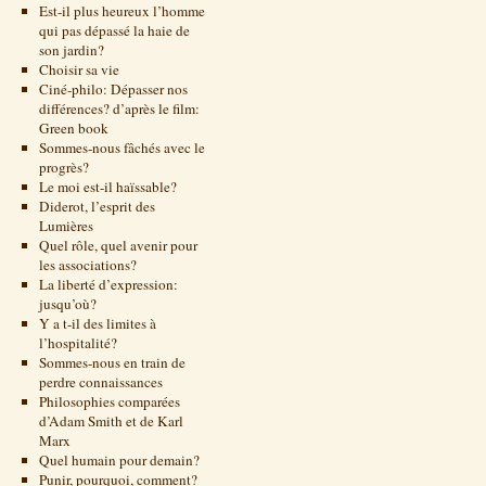
Est-il plus heureux l’homme
qui pas dépassé la haie de
son jardin?
Choisir sa vie
Ciné-philo: Dépasser nos
différences? d’après le film:
Green book
Sommes-nous fâchés avec le
progrès?
Le moi est-il haïssable?
Diderot, l’esprit des
Lumières
Quel rôle, quel avenir pour
les associations?
La liberté d’expression:
jusqu’où?
Y a t-il des limites à
l’hospitalité?
Sommes-nous en train de
perdre connaissances
Philosophies comparées
d’Adam Smith et de Karl
Marx
Quel humain pour demain?
Punir, pourquoi, comment?