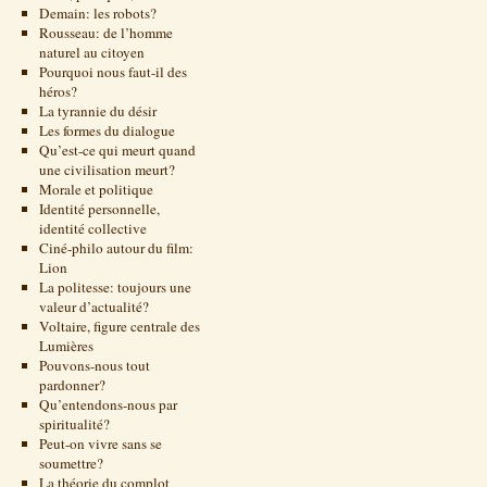
Demain: les robots?
Rousseau: de l’homme
naturel au citoyen
Pourquoi nous faut-il des
héros?
La tyrannie du désir
Les formes du dialogue
Qu’est-ce qui meurt quand
une civilisation meurt?
Morale et politique
Identité personnelle,
identité collective
Ciné-philo autour du film:
Lion
La politesse: toujours une
valeur d’actualité?
Voltaire, figure centrale des
Lumières
Pouvons-nous tout
pardonner?
Qu’entendons-nous par
spiritualité?
Peut-on vivre sans se
soumettre?
La théorie du complot