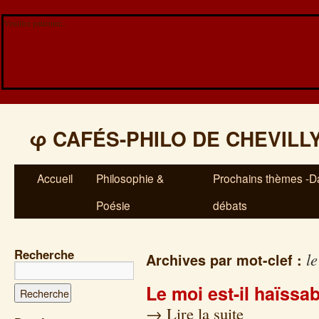
Veuillez patienter...
φ
CAFÉS-PHILO DE CHEVILL
Accueil
Philosophie &
Prochains thèmes -Da
Poésie
débats
Recherche
l
Archives par mot-clef :
Le moi est-il haïssa
→
Lire la suite