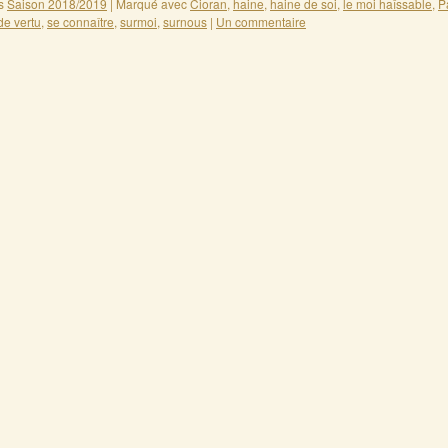
s
Saison 2018/2019
|
Marqué avec
Cioran
,
haine
,
haine de soi
,
le moi haîssable
,
P
de vertu
,
se connaître
,
surmoi
,
surnous
|
Un commentaire