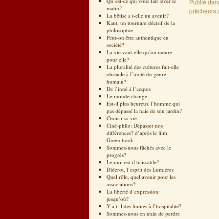
Qu’est-ce qui vous fait lever le
Publié dan
matin?
prêcheurs 
La bêtise a t-elle un avenir?
Kant, un tournant décisif de la
philosophie
Peut-on être authentique en
société?
La vie vaut-elle qu’on meure
pour elle?
La pluralité des cultures fait-elle
obstacle à l’unité du genre
humain?
De l’inné à l’acquis
Le monde change
Est-il plus heureux l’homme qui
pas dépassé la haie de son jardin?
Choisir sa vie
Ciné-philo: Dépasser nos
différences? d’après le film:
Green book
Sommes-nous fâchés avec le
progrès?
Le moi est-il haïssable?
Diderot, l’esprit des Lumières
Quel rôle, quel avenir pour les
associations?
La liberté d’expression:
jusqu’où?
Y a t-il des limites à l’hospitalité?
Sommes-nous en train de perdre