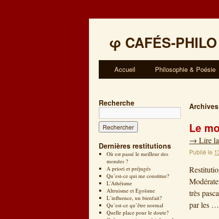
φ
CAFÉS-PHILO
Accueil
Philosophie & Poésie
Recherche
Archives
Le moi
→
Lire la
Dernières restitutions
Publié le
1
Où est passé le meilleur des
mondes ?
Restituti
A priori et préjugés
Qu’est-ce qui me constitue?
Modérateu
L’Athéisme
Altruisme et Egoïsme
très pasca
L’influence, un bienfait?
par les 
Qu’est-ce qu’être normal
Quelle place pour le doute?