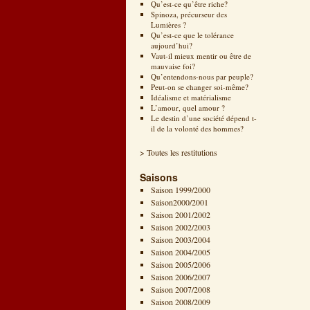
Qu’est-ce qu’être riche?
Spinoza, précurseur des
Lumières ?
Qu’est-ce que le tolérance
aujourd’hui?
Vaut-il mieux mentir ou être de
mauvaise foi?
Qu’entendons-nous par peuple?
Peut-on se changer soi-même?
Idéalisme et matérialisme
L’amour, quel amour ?
Le destin d’une société dépend t-
il de la volonté des hommes?
> Toutes les restitutions
Saisons
Saison 1999/2000
Saison2000/2001
Saison 2001/2002
Saison 2002/2003
Saison 2003/2004
Saison 2004/2005
Saison 2005/2006
Saison 2006/2007
Saison 2007/2008
Saison 2008/2009