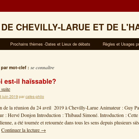
 DE CHEVILLY-LARUE ET DE L'H
Prochains thèmes -Dates et Lieux de débats
Règles et Usages p
se connaître
 par mot-clef :
 est-il haïssable?
 suite
3 juin 2019
par
cafes-philo
on de la réunion du 24 avril 2019 à Chevilly-Larue Animateur : Guy Pa
r : Hervé Donjon Introduction : Thibaud Simoné. Introduction : Cette 
lienne, a été tournée et retournée dans tous les sens depuis plusieurs sièc
…
Continuer la lecture
→