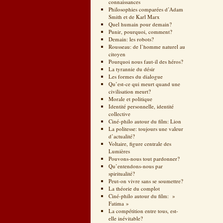
connaissances
Philosophies comparées d’Adam
Smith et de Karl Marx
Quel humain pour demain?
Punir, pourquoi, comment?
Demain: les robots?
Rousseau: de l’homme naturel au
citoyen
Pourquoi nous faut-il des héros?
La tyrannie du désir
Les formes du dialogue
Qu’est-ce qui meurt quand une
civilisation meurt?
Morale et politique
Identité personnelle, identité
collective
Ciné-philo autour du film: Lion
La politesse: toujours une valeur
d’actualité?
Voltaire, figure centrale des
Lumières
Pouvons-nous tout pardonner?
Qu’entendons-nous par
spiritualité?
Peut-on vivre sans se soumettre?
La théorie du complot
Ciné-philo autour du film: »
Fatima »
La compétition entre tous, est-
elle inévitable?