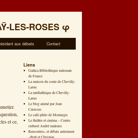
AŸ-LES-ROSES
φ
résidant aux débats
Contact
Liens
Gallica Bibliothèque nationale
de France
La maison du conte de Chevilly-
Larue
La médiathèque de Chevilly-
Larue
Le blog animé par Jean
nnetier.
Carassus
question,
Le café-philo de Montargis
Le théâtre et cinéma – Centre
les et ce,
culturel André malraux
Rencontres, et débats autrement
–Britt et Christian.