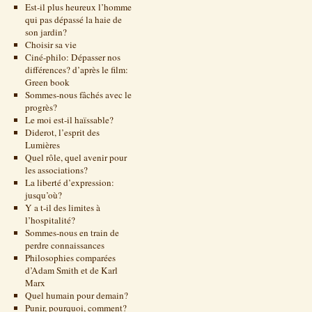
Est-il plus heureux l’homme
qui pas dépassé la haie de
son jardin?
Choisir sa vie
Ciné-philo: Dépasser nos
différences? d’après le film:
Green book
Sommes-nous fâchés avec le
progrès?
Le moi est-il haïssable?
Diderot, l’esprit des
Lumières
Quel rôle, quel avenir pour
les associations?
La liberté d’expression:
jusqu’où?
Y a t-il des limites à
l’hospitalité?
Sommes-nous en train de
perdre connaissances
Philosophies comparées
d’Adam Smith et de Karl
Marx
Quel humain pour demain?
Punir, pourquoi, comment?