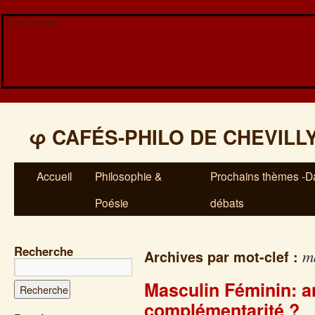
Veuillez patienter...
φ
CAFÉS-PHILO DE CHEVILL
Accueil
Philosophie &
Prochains thèmes -Da
Poésie
débats
Recherche
m
Archives par mot-clef :
Masculin Féminin: 
complémentarité ?