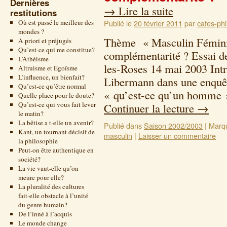
Dernières
→
Lire la suite
restitutions
Où est passé le meilleur des
Publié le
20 février 2011
par
cafes-phi
mondes ?
Thème « Masculin Fémini
A priori et préjugés
Qu’est-ce qui me constitue?
complémentarité ? Essai de
L’Athéisme
les-Roses 14 mai 2003 In
Altruisme et Egoïsme
L’influence, un bienfait?
Libermann dans une enquête
Qu’est-ce qu’être normal
« qu’est-ce qu’un homme »
Quelle place pour le doute?
Qu’est-ce qui vous fait lever
Continuer la lecture
→
le matin?
La bêtise a t-elle un avenir?
Publié dans
Saison 2002/2003
|
Marq
Kant, un tournant décisif de
masculin
|
Laisser un commentaire
la philosophie
Peut-on être authentique en
société?
La vie vaut-elle qu’on
meure pour elle?
La pluralité des cultures
fait-elle obstacle à l’unité
du genre humain?
De l’inné à l’acquis
Le monde change