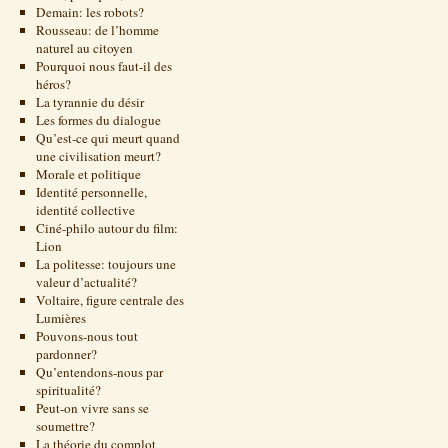
Demain: les robots?
Rousseau: de l’homme
naturel au citoyen
Pourquoi nous faut-il des
héros?
La tyrannie du désir
Les formes du dialogue
Qu’est-ce qui meurt quand
une civilisation meurt?
Morale et politique
Identité personnelle,
identité collective
Ciné-philo autour du film:
Lion
La politesse: toujours une
valeur d’actualité?
Voltaire, figure centrale des
Lumières
Pouvons-nous tout
pardonner?
Qu’entendons-nous par
spiritualité?
Peut-on vivre sans se
soumettre?
La théorie du complot