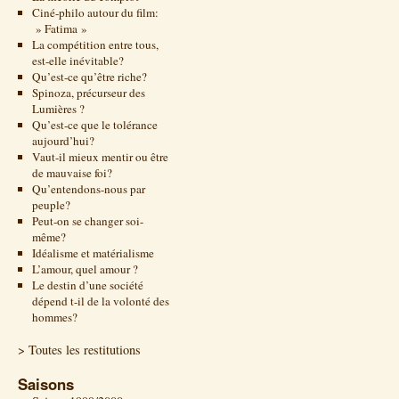
Ciné-philo autour du film:
» Fatima »
La compétition entre tous,
est-elle inévitable?
Qu’est-ce qu’être riche?
Spinoza, précurseur des
Lumières ?
Qu’est-ce que le tolérance
aujourd’hui?
Vaut-il mieux mentir ou être
de mauvaise foi?
Qu’entendons-nous par
peuple?
Peut-on se changer soi-
même?
Idéalisme et matérialisme
L’amour, quel amour ?
Le destin d’une société
dépend t-il de la volonté des
hommes?
> Toutes les restitutions
Saisons