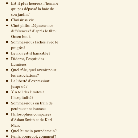
Est-il plus heureux l’homme
qui pas dépassé la haie de
son jardin?
Choisir sa vie
Ciné-philo: Dépasser nos
différences? d’après le film:
Green book
Sommes-nous fâchés avec le
progrès?
Le moi est-il haïssable?
Diderot, l’esprit des
Lumières
Quel rôle, quel avenir pour
les associations?
La liberté d’expression:
jusqu’où?
Y a t-il des limites à
l’hospitalité?
Sommes-nous en train de
perdre connaissances
Philosophies comparées
d’Adam Smith et de Karl
Marx
Quel humain pour demain?
Punir, pourquoi, comment?