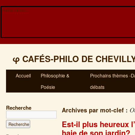
Veuillez patienter...
φ
CAFÉS-PHILO DE CHEVILL
Accueil
Philosophie &
Prochains thèmes -Da
Poésie
débats
Recherche
O
Archives par mot-clef :
Est-il plus heureux
haie de son jardin?