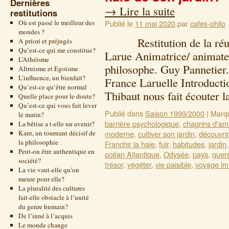
Dernières
→
Lire la suite
restitutions
Où est passé le meilleur des
Publié le
11 mai 2020
par
cafes-philo
mondes ?
Restitution de la réuni
A priori et préjugés
Qu’est-ce qui me constitue?
Larue Animatrice/ animateu
L’Athéisme
philosophe. Guy Pannetier
Altruisme et Egoïsme
L’influence, un bienfait?
France Laruelle Introducti
Qu’est-ce qu’être normal
Thibaut nous fait écouter
Quelle place pour le doute?
Qu’est-ce qui vous fait lever
Publié dans
Saison 1999/2000
|
Marq
le matin?
barrière psychologique
,
chagrins d'am
La bêtise a t-elle un avenir?
Kant, un tournant décisif de
moderne
,
cultiver son jardin
,
découvrir
la philosophie
Franchir la haie
,
fuir
,
habitudes
,
jardin
Peut-on être authentique en
océan Atlantique
,
Odysée
,
pays
,
quer
société?
trésor
,
végéter
,
vie paisible
,
voyage im
La vie vaut-elle qu’on
meure pour elle?
La pluralité des cultures
fait-elle obstacle à l’unité
du genre humain?
De l’inné à l’acquis
Le monde change