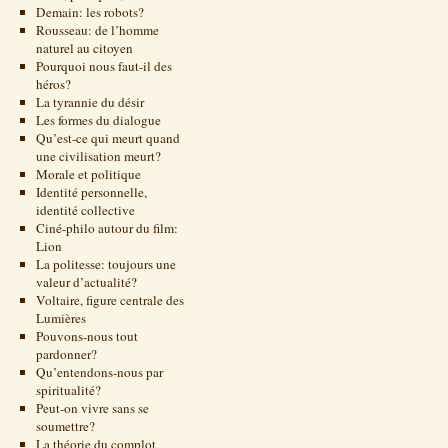
Demain: les robots?
Rousseau: de l’homme
naturel au citoyen
Pourquoi nous faut-il des
héros?
La tyrannie du désir
Les formes du dialogue
Qu’est-ce qui meurt quand
une civilisation meurt?
Morale et politique
Identité personnelle,
identité collective
Ciné-philo autour du film:
Lion
La politesse: toujours une
valeur d’actualité?
Voltaire, figure centrale des
Lumières
Pouvons-nous tout
pardonner?
Qu’entendons-nous par
spiritualité?
Peut-on vivre sans se
soumettre?
La théorie du complot