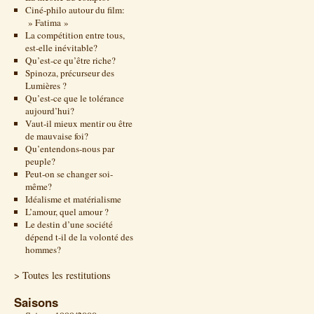
Ciné-philo autour du film:
» Fatima »
La compétition entre tous,
est-elle inévitable?
Qu’est-ce qu’être riche?
Spinoza, précurseur des
Lumières ?
Qu’est-ce que le tolérance
aujourd’hui?
Vaut-il mieux mentir ou être
de mauvaise foi?
Qu’entendons-nous par
peuple?
Peut-on se changer soi-
même?
Idéalisme et matérialisme
L’amour, quel amour ?
Le destin d’une société
dépend t-il de la volonté des
hommes?
> Toutes les restitutions
Saisons