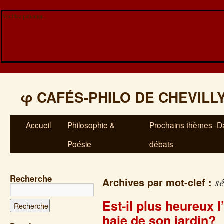
Veuillez patienter...
φ
CAFÉS-PHILO DE CHEVILL
Accueil
Philosophie &
Prochains thèmes -Da
Poésie
débats
Recherche
sé
Archives par mot-clef :
Est-il plus heureux
haie de son jardin?