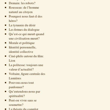
Demain: les robots?
Rousseau: de l’homme
naturel au citoyen
Pourquoi nous faut-il des
héros?
La tyrannie du désir
Les formes du dialogue
Qu’est-ce qui meurt quand
une civilisation meurt?
Morale et politique
Identité personnelle,
identité collective
Ciné-philo autour du film:
Lion
La politesse: toujours une
valeur d’actualité?
Voltaire, figure centrale des
Lumières
Pouvons-nous tout
pardonner?
Qu’entendons-nous par
spiritualité?
Peut-on vivre sans se
soumettre?
La théorie du complot