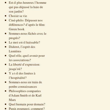
Est-il plus heureux l’homme
qui pas dépassé la haie de
son jardin?
Choisir sa vie
Ciné-philo: Dépasser nos
différences? d’après le film:
Green book
Sommes-nous fâchés avec le
progrès?
Le moi est-il haïssable?
Diderot, l’esprit des
Lumières
Quel rôle, quel avenir pour
les associations?
La liberté d’expression:
jusqu’où?
Y a t-il des limites à
l’hospitalité?
Sommes-nous en train de
perdre connaissances
Philosophies comparées
d’Adam Smith et de Karl
Marx
Quel humain pour demain?
Punir, pourquoi, comment?