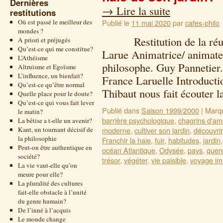
Dernières
→
Lire la suite
restitutions
Où est passé le meilleur des
Publié le
11 mai 2020
par
cafes-philo
mondes ?
Restitution de la réuni
A priori et préjugés
Qu’est-ce qui me constitue?
Larue Animatrice/ animateu
L’Athéisme
philosophe. Guy Pannetier
Altruisme et Egoïsme
L’influence, un bienfait?
France Laruelle Introducti
Qu’est-ce qu’être normal
Thibaut nous fait écouter
Quelle place pour le doute?
Qu’est-ce qui vous fait lever
Publié dans
Saison 1999/2000
|
Marq
le matin?
barrière psychologique
,
chagrins d'am
La bêtise a t-elle un avenir?
Kant, un tournant décisif de
moderne
,
cultiver son jardin
,
découvrir
la philosophie
Franchir la haie
,
fuir
,
habitudes
,
jardin
Peut-on être authentique en
océan Atlantique
,
Odysée
,
pays
,
quer
société?
trésor
,
végéter
,
vie paisible
,
voyage im
La vie vaut-elle qu’on
meure pour elle?
La pluralité des cultures
fait-elle obstacle à l’unité
du genre humain?
De l’inné à l’acquis
Le monde change