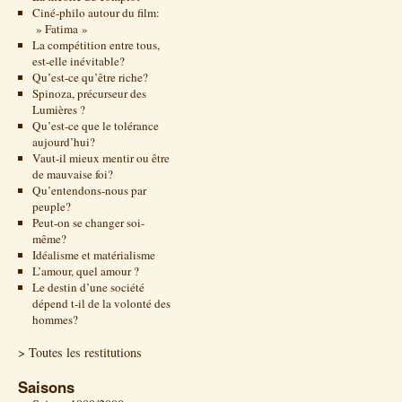
Ciné-philo autour du film:
» Fatima »
La compétition entre tous,
est-elle inévitable?
Qu’est-ce qu’être riche?
Spinoza, précurseur des
Lumières ?
Qu’est-ce que le tolérance
aujourd’hui?
Vaut-il mieux mentir ou être
de mauvaise foi?
Qu’entendons-nous par
peuple?
Peut-on se changer soi-
même?
Idéalisme et matérialisme
L’amour, quel amour ?
Le destin d’une société
dépend t-il de la volonté des
hommes?
> Toutes les restitutions
Saisons