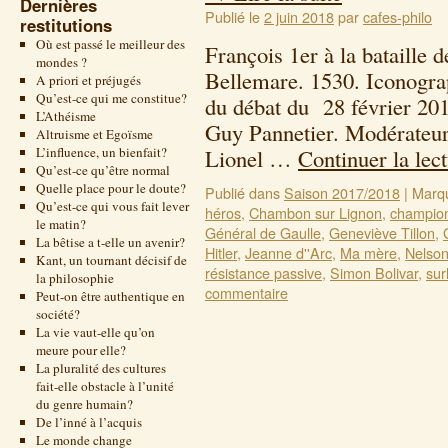
Dernières
Publié le
2 juin 2018
par
cafes-philo
restitutions
Où est passé le meilleur des
François 1er à la bataille 
mondes ?
Bellemare. 1530. Ic
A priori et préjugés
Qu’est-ce qui me constitue?
du débat du 28 février 20
L’Athéisme
Guy Pannetier. Modérateur
Altruisme et Egoïsme
L’influence, un bienfait?
Lionel …
Continuer la lec
Qu’est-ce qu’être normal
Quelle place pour le doute?
Publié dans
Saison 2017/2018
|
Marq
Qu’est-ce qui vous fait lever
héros
,
Chambon sur Lignon
,
champio
le matin?
Général de Gaulle
,
Geneviève Tillon
,
La bêtise a t-elle un avenir?
Hitler
,
Jeanne d''Arc
,
Ma mère
,
Nelso
Kant, un tournant décisif de
résistance passive
,
Simon Bolivar
,
su
la philosophie
commentaire
Peut-on être authentique en
société?
La vie vaut-elle qu’on
meure pour elle?
La pluralité des cultures
fait-elle obstacle à l’unité
du genre humain?
De l’inné à l’acquis
Le monde change