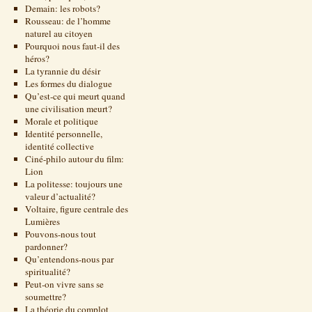
Demain: les robots?
Rousseau: de l’homme
naturel au citoyen
Pourquoi nous faut-il des
héros?
La tyrannie du désir
Les formes du dialogue
Qu’est-ce qui meurt quand
une civilisation meurt?
Morale et politique
Identité personnelle,
identité collective
Ciné-philo autour du film:
Lion
La politesse: toujours une
valeur d’actualité?
Voltaire, figure centrale des
Lumières
Pouvons-nous tout
pardonner?
Qu’entendons-nous par
spiritualité?
Peut-on vivre sans se
soumettre?
La théorie du complot