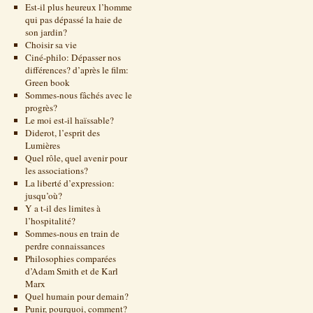
Est-il plus heureux l’homme
qui pas dépassé la haie de
son jardin?
Choisir sa vie
Ciné-philo: Dépasser nos
différences? d’après le film:
Green book
Sommes-nous fâchés avec le
progrès?
Le moi est-il haïssable?
Diderot, l’esprit des
Lumières
Quel rôle, quel avenir pour
les associations?
La liberté d’expression:
jusqu’où?
Y a t-il des limites à
l’hospitalité?
Sommes-nous en train de
perdre connaissances
Philosophies comparées
d’Adam Smith et de Karl
Marx
Quel humain pour demain?
Punir, pourquoi, comment?