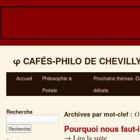
Veuillez patienter...
φ
CAFÉS-PHILO DE CHEVILL
Accueil
Philosophie &
Prochains thèmes -Da
Poésie
débats
Recherche
Ol
Archives par mot-clef :
Pourquoi nous faut-
→
Lire la suite