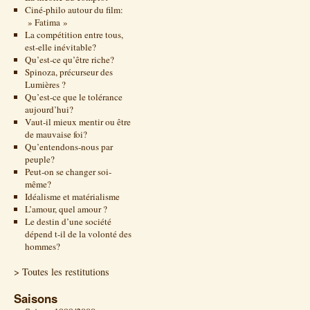
Ciné-philo autour du film:
» Fatima »
La compétition entre tous,
est-elle inévitable?
Qu’est-ce qu’être riche?
Spinoza, précurseur des
Lumières ?
Qu’est-ce que le tolérance
aujourd’hui?
Vaut-il mieux mentir ou être
de mauvaise foi?
Qu’entendons-nous par
peuple?
Peut-on se changer soi-
même?
Idéalisme et matérialisme
L’amour, quel amour ?
Le destin d’une société
dépend t-il de la volonté des
hommes?
> Toutes les restitutions
Saisons