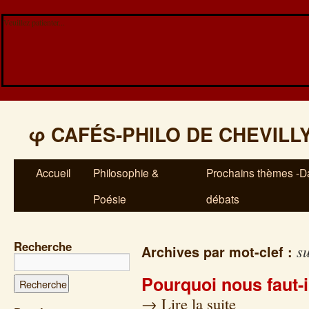
Veuillez patienter...
φ
CAFÉS-PHILO DE CHEVILL
Accueil
Philosophie &
Prochains thèmes -Da
Poésie
débats
Recherche
s
Archives par mot-clef :
Pourquoi nous faut-
→
Lire la suite