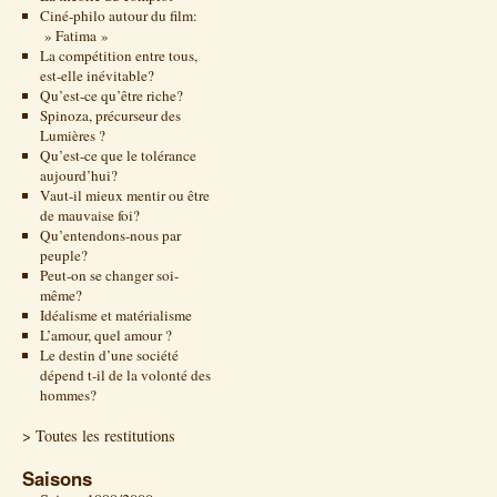
Ciné-philo autour du film:
» Fatima »
La compétition entre tous,
est-elle inévitable?
Qu’est-ce qu’être riche?
Spinoza, précurseur des
Lumières ?
Qu’est-ce que le tolérance
aujourd’hui?
Vaut-il mieux mentir ou être
de mauvaise foi?
Qu’entendons-nous par
peuple?
Peut-on se changer soi-
même?
Idéalisme et matérialisme
L’amour, quel amour ?
Le destin d’une société
dépend t-il de la volonté des
hommes?
> Toutes les restitutions
Saisons