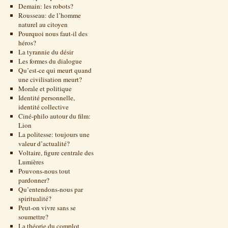
Demain: les robots?
Rousseau: de l’homme
naturel au citoyen
Pourquoi nous faut-il des
héros?
La tyrannie du désir
Les formes du dialogue
Qu’est-ce qui meurt quand
une civilisation meurt?
Morale et politique
Identité personnelle,
identité collective
Ciné-philo autour du film:
Lion
La politesse: toujours une
valeur d’actualité?
Voltaire, figure centrale des
Lumières
Pouvons-nous tout
pardonner?
Qu’entendons-nous par
spiritualité?
Peut-on vivre sans se
soumettre?
La théorie du complot