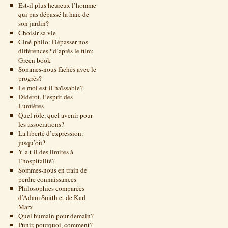
Est-il plus heureux l’homme
qui pas dépassé la haie de
son jardin?
Choisir sa vie
Ciné-philo: Dépasser nos
différences? d’après le film:
Green book
Sommes-nous fâchés avec le
progrès?
Le moi est-il haïssable?
Diderot, l’esprit des
Lumières
Quel rôle, quel avenir pour
les associations?
La liberté d’expression:
jusqu’où?
Y a t-il des limites à
l’hospitalité?
Sommes-nous en train de
perdre connaissances
Philosophies comparées
d’Adam Smith et de Karl
Marx
Quel humain pour demain?
Punir, pourquoi, comment?