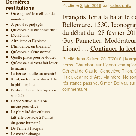
Dernières
Publié le
2 juin 2018
par
cafes-philo
restitutions
Où est passé le meilleur des
François 1er à la bataille 
mondes ?
Bellemare. 1530. Ic
A priori et préjugés
Qu’est-ce qui me constitue?
du débat du 28 février 20
L’Athéisme
Guy Pannetier. Modérateur
Altruisme et Egoïsme
L’influence, un bienfait?
Lionel …
Continuer la lec
Qu’est-ce qu’être normal
Quelle place pour le doute?
Publié dans
Saison 2017/2018
|
Marq
Qu’est-ce qui vous fait lever
héros
,
Chambon sur Lignon
,
champio
le matin?
Général de Gaulle
,
Geneviève Tillon
,
La bêtise a t-elle un avenir?
Hitler
,
Jeanne d''Arc
,
Ma mère
,
Nelso
Kant, un tournant décisif de
résistance passive
,
Simon Bolivar
,
su
la philosophie
commentaire
Peut-on être authentique en
société?
La vie vaut-elle qu’on
meure pour elle?
La pluralité des cultures
fait-elle obstacle à l’unité
du genre humain?
De l’inné à l’acquis
Le monde change