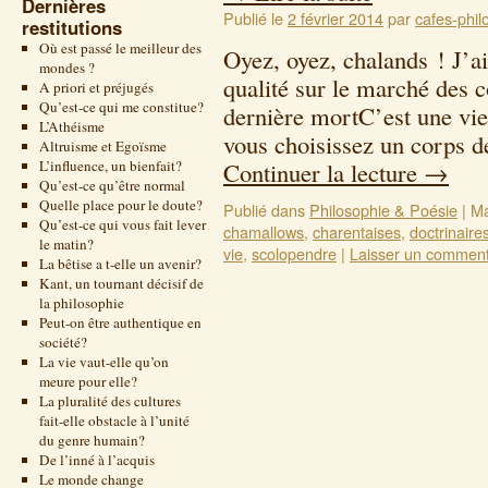
Dernières
Publié le
2 février 2014
par
cafes-phil
restitutions
Où est passé le meilleur des
Oyez, oyez, chalands ! J’a
mondes ?
qualité sur le marché des
A priori et préjugés
Qu’est-ce qui me constitue?
dernière mortC’est une vie 
L’Athéisme
vous choisissez un corps 
Altruisme et Egoïsme
L’influence, un bienfait?
Continuer la lecture
→
Qu’est-ce qu’être normal
Quelle place pour le doute?
Publié dans
Philosophie & Poésie
|
Ma
Qu’est-ce qui vous fait lever
chamallows
,
charentaises
,
doctrinaire
le matin?
vie
,
scolopendre
|
Laisser un comment
La bêtise a t-elle un avenir?
Kant, un tournant décisif de
la philosophie
Peut-on être authentique en
société?
La vie vaut-elle qu’on
meure pour elle?
La pluralité des cultures
fait-elle obstacle à l’unité
du genre humain?
De l’inné à l’acquis
Le monde change