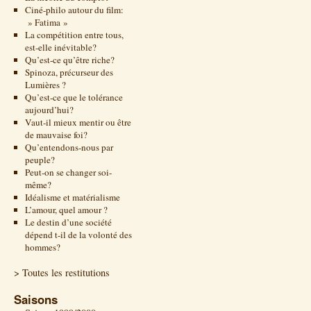
Ciné-philo autour du film:
» Fatima »
La compétition entre tous,
est-elle inévitable?
Qu’est-ce qu’être riche?
Spinoza, précurseur des
Lumières ?
Qu’est-ce que le tolérance
aujourd’hui?
Vaut-il mieux mentir ou être
de mauvaise foi?
Qu’entendons-nous par
peuple?
Peut-on se changer soi-
même?
Idéalisme et matérialisme
L’amour, quel amour ?
Le destin d’une société
dépend t-il de la volonté des
hommes?
> Toutes les restitutions
Saisons