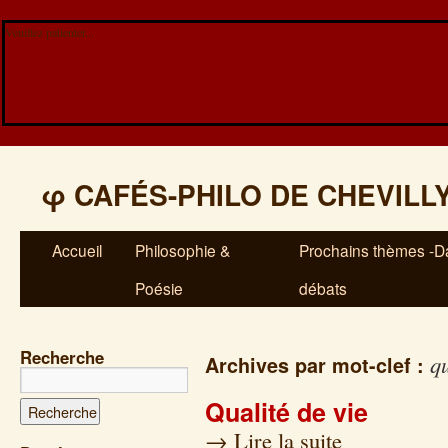
Veuillez patienter...
φ
CAFÉS-PHILO DE CHEVILL
Accueil
Philosophie &
Prochains thèmes -Da
Poésie
débats
Recherche
qu
Archives par mot-clef :
Qualité de vie
→
Lire la suite