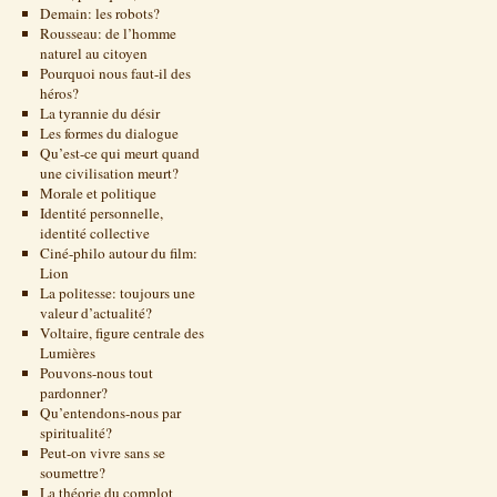
Demain: les robots?
Rousseau: de l’homme
naturel au citoyen
Pourquoi nous faut-il des
héros?
La tyrannie du désir
Les formes du dialogue
Qu’est-ce qui meurt quand
une civilisation meurt?
Morale et politique
Identité personnelle,
identité collective
Ciné-philo autour du film:
Lion
La politesse: toujours une
valeur d’actualité?
Voltaire, figure centrale des
Lumières
Pouvons-nous tout
pardonner?
Qu’entendons-nous par
spiritualité?
Peut-on vivre sans se
soumettre?
La théorie du complot