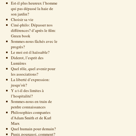
Est-il plus heureux l’homme
qui pas dépassé la haie de
son jardin?
Choisir sa vie
Ciné-philo: Dépasser nos
différences? d’après le film:
Green book
Sommes-nous fâchés avec le
progrès?
Le moi est-il haïssable?
Diderot, l’esprit des
Lumières
Quel rôle, quel avenir pour
les associations?
La liberté d’expression:
jusqu’où?
Y a t-il des limites à
l’hospitalité?
Sommes-nous en train de
perdre connaissances
Philosophies comparées
d’Adam Smith et de Karl
Marx
Quel humain pour demain?
Punir, pourquoi, comment?