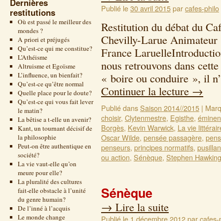
Dernières
Publié le
30 avril 2015
par
cafes-philo
restitutions
Où est passé le meilleur des
Restitution du débat du Caf
mondes ?
Chevilly-Larue Animateur 
A priori et préjugés
Qu’est-ce qui me constitue?
France LaruelleIntroductio
L’Athéisme
nous retrouvons dans cett
Altruisme et Egoïsme
L’influence, un bienfait?
« boire ou conduire », il n
Qu’est-ce qu’être normal
Continuer la lecture
→
Quelle place pour le doute?
Qu’est-ce qui vous fait lever
Publié dans
Saison 2014//2015
|
Marq
le matin?
choisir
,
Clytenmestre
,
Egisthe
,
éminen
La bêtise a t-elle un avenir?
Borgès
,
Kevin Warwick
,
La vie littérair
Kant, un tournant décisif de
Oscar Wilde
,
pensée passagère
,
pens
la philosophie
Peut-on être authentique en
penseurs
,
principes normatifs
,
pusillan
société?
ou action
,
Sénèque
,
Stephen Hawkin
La vie vaut-elle qu’on
meure pour elle?
La pluralité des cultures
Sénèque
fait-elle obstacle à l’unité
du genre humain?
→
Lire la suite
De l’inné à l’acquis
Le monde change
Publié le
1 décembre 2012
par
cafes-