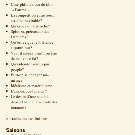
Ciné-philo autour du film:
» Fatima »
La compétition entre tous,
est-elle inévitable?
Qu’est-ce qu’être riche?
Spinoza, précurseur des
Lumières ?
Qu’est-ce que le tolérance
aujourd’hui?
Vaut-il mieux mentir ou être
de mauvaise foi?
Qu’entendons-nous par
peuple?
Peut-on se changer soi-
même?
Idéalisme et matérialisme
L’amour, quel amour ?
Le destin d’une société
dépend t-il de la volonté des
hommes?
> Toutes les restitutions
Saisons