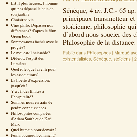
Est-il plus heureux l’homme
Sénèque, 4 av. J.C.- 65 ap
qui pas dépassé la haie de
son jardin?
principaux transmetteur et 
Choisir sa vie
stoïcienne, philosophie qu
Ciné-philo: Dépasser nos
différences? d’après le film:
d’abord nous soucier des ch
Green book
Philosophie de la distanc
Sommes-nous fâchés avec le
progrès?
Publié dans
Philosophes
|
Marqué av
Le moi est-il haïssable?
Diderot, l’esprit des
existentialistes
,
Sénèque
,
stoïciens
|
2
Lumières
Quel rôle, quel avenir pour
les associations?
La liberté d’expression:
jusqu’où?
Y a t-il des limites à
l’hospitalité?
Sommes-nous en train de
perdre connaissances
Philosophies comparées
d’Adam Smith et de Karl
Marx
Quel humain pour demain?
Punir, pourquoi, comment?