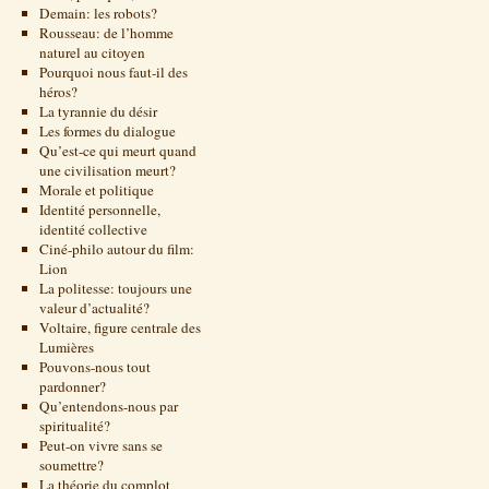
Demain: les robots?
Rousseau: de l’homme
naturel au citoyen
Pourquoi nous faut-il des
héros?
La tyrannie du désir
Les formes du dialogue
Qu’est-ce qui meurt quand
une civilisation meurt?
Morale et politique
Identité personnelle,
identité collective
Ciné-philo autour du film:
Lion
La politesse: toujours une
valeur d’actualité?
Voltaire, figure centrale des
Lumières
Pouvons-nous tout
pardonner?
Qu’entendons-nous par
spiritualité?
Peut-on vivre sans se
soumettre?
La théorie du complot