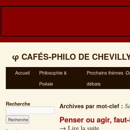
Veuillez patienter...
φ
CAFÉS-PHILO DE CHEVILL
Accueil
Philosophie &
Prochains thèmes -Da
Poésie
débats
Recherche
S
Archives par mot-clef :
Penser ou agir, faut-
→
Lire la suite