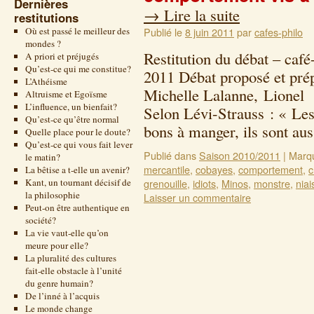
Dernières
→
Lire la suite
restitutions
Où est passé le meilleur des
Publié le
8 juin 2011
par
cafes-philo
mondes ?
Restitution du débat – caf
A priori et préjugés
Qu’est-ce qui me constitue?
2011 Débat proposé et pré
L’Athéisme
Michelle Lalanne, Lionel G
Altruisme et Egoïsme
L’influence, un bienfait?
Selon Lévi-Strauss : « Le
Qu’est-ce qu’être normal
bons à manger, ils sont a
Quelle place pour le doute?
Qu’est-ce qui vous fait lever
Publié dans
Saison 2010/2011
|
Marq
le matin?
mercantile
,
cobayes
,
comportement
,
c
La bêtise a t-elle un avenir?
Kant, un tournant décisif de
grenouille
,
idiots
,
Minos
,
monstre
,
niai
la philosophie
Laisser un commentaire
Peut-on être authentique en
société?
La vie vaut-elle qu’on
meure pour elle?
La pluralité des cultures
fait-elle obstacle à l’unité
du genre humain?
De l’inné à l’acquis
Le monde change