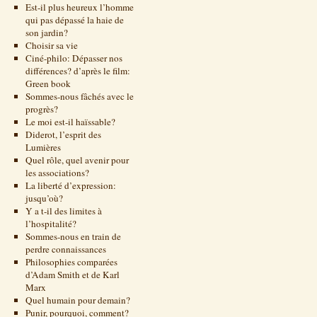
Est-il plus heureux l’homme
qui pas dépassé la haie de
son jardin?
Choisir sa vie
Ciné-philo: Dépasser nos
différences? d’après le film:
Green book
Sommes-nous fâchés avec le
progrès?
Le moi est-il haïssable?
Diderot, l’esprit des
Lumières
Quel rôle, quel avenir pour
les associations?
La liberté d’expression:
jusqu’où?
Y a t-il des limites à
l’hospitalité?
Sommes-nous en train de
perdre connaissances
Philosophies comparées
d’Adam Smith et de Karl
Marx
Quel humain pour demain?
Punir, pourquoi, comment?