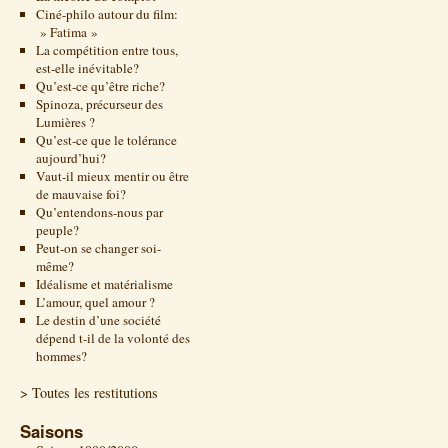
Ciné-philo autour du film:
» Fatima »
La compétition entre tous,
est-elle inévitable?
Qu’est-ce qu’être riche?
Spinoza, précurseur des
Lumières ?
Qu’est-ce que le tolérance
aujourd’hui?
Vaut-il mieux mentir ou être
de mauvaise foi?
Qu’entendons-nous par
peuple?
Peut-on se changer soi-
même?
Idéalisme et matérialisme
L’amour, quel amour ?
Le destin d’une société
dépend t-il de la volonté des
hommes?
> Toutes les restitutions
Saisons