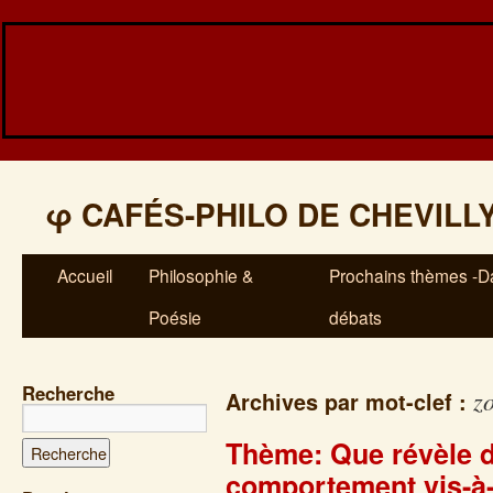
φ
CAFÉS-PHILO DE CHEVILL
Accueil
Philosophie &
Prochains thèmes -Da
Poésie
débats
Recherche
z
Archives par mot-clef :
Thème: Que révèle de
comportement vis-à