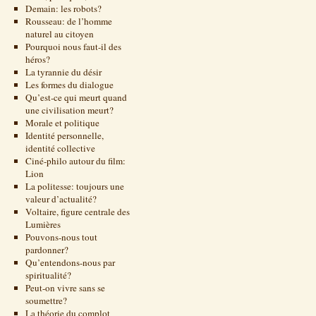
Demain: les robots?
Rousseau: de l’homme
naturel au citoyen
Pourquoi nous faut-il des
héros?
La tyrannie du désir
Les formes du dialogue
Qu’est-ce qui meurt quand
une civilisation meurt?
Morale et politique
Identité personnelle,
identité collective
Ciné-philo autour du film:
Lion
La politesse: toujours une
valeur d’actualité?
Voltaire, figure centrale des
Lumières
Pouvons-nous tout
pardonner?
Qu’entendons-nous par
spiritualité?
Peut-on vivre sans se
soumettre?
La théorie du complot