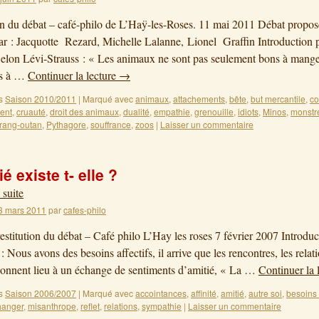
on du débat – café-philo de L’Haÿ-les-Roses. 11 mai 2011 Débat propos
ar : Jacquotte Rezard, Michelle Lalanne, Lionel Graffin Introduction 
Selon Lévi-Strauss : « Les animaux ne sont pas seulement bons à manger
ns à …
Continuer la lecture
→
s
Saison 2010/2011
|
Marqué avec
animaux
,
attachements
,
bête
,
but mercantile
,
c
ent
,
cruauté
,
droit des animaux
,
dualité
,
empathie
,
grenouille
,
idiots
,
Minos
,
monstr
rang-outan
,
Pythagore
,
souffrance
,
zoos
|
Laisser un commentaire
ié existe t- elle ?
 suite
3 mars 2011
par
cafes-philo
restitution du débat – Café philo L’Hay les roses 7 février 2007 Introdu
: Nous avons des besoins affectifs, il arrive que les rencontres, les relat
donnent lieu à un échange de sentiments d’amitié, « La …
Continuer la 
s
Saison 2006/2007
|
Marqué avec
accointances
,
affinité
,
amitié
,
autre soi
,
besoins a
hanger
,
misanthrope
,
reflet
,
relations
,
sympathie
|
Laisser un commentaire