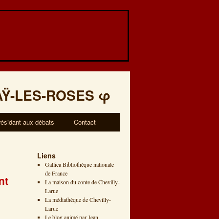
AŸ-LES-ROSES
φ
résidant aux débats
Contact
Liens
Gallica Bibliothèque nationale
de France
nt
La maison du conte de Chevilly-
Larue
La médiathèque de Chevilly-
Larue
Le blog animé par Jean