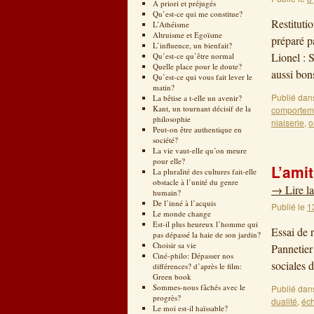
A priori et préjugés
Qu’est-ce qui me constitue?
Restituti
L’Athéisme
Altruisme et Egoïsme
préparé p
L’influence, un bienfait?
Lionel : 
Qu’est-ce qu’être normal
Quelle place pour le doute?
aussi bo
Qu’est-ce qui vous fait lever le
matin?
Publié dan
La bêtise a t-elle un avenir?
Kant, un tournant décisif de la
comportem
philosophie
niaiserie
,
o
Peut-on être authentique en
société?
La vie vaut-elle qu’on meure
pour elle?
L’amit
La pluralité des cultures fait-elle
obstacle à l’unité du genre
→
Lire la
humain?
De l’inné à l’acquis
Publié le
1
Le monde change
Est-il plus heureux l’homme qui
Essai de 
pas dépassé la haie de son jardin?
Choisir sa vie
Pannetier 
Ciné-philo: Dépasser nos
sociales 
différences? d’après le film:
Green book
Sommes-nous fâchés avec le
Publié dan
progrès?
dualité
,
éc
Le moi est-il haïssable?