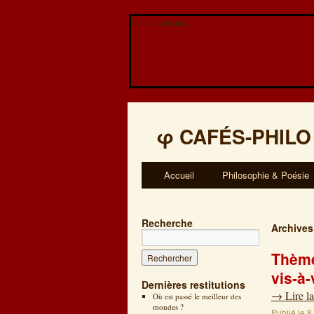
Veuillez patienter...
φ
CAFÉS-PHILO
Accueil
Philosophie & Poésie
Recherche
Archives
Thème
vis-à
Dernières restitutions
→
Lire la
Où est passé le meilleur des
mondes ?
Publié le
8