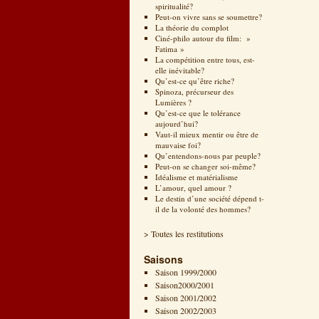
spiritualité?
Peut-on vivre sans se soumettre?
La théorie du complot
Ciné-philo autour du film: »
Fatima »
La compétition entre tous, est-
elle inévitable?
Qu’est-ce qu’être riche?
Spinoza, précurseur des
Lumières ?
Qu’est-ce que le tolérance
aujourd’hui?
Vaut-il mieux mentir ou être de
mauvaise foi?
Qu’entendons-nous par peuple?
Peut-on se changer soi-même?
Idéalisme et matérialisme
L’amour, quel amour ?
Le destin d’une société dépend t-
il de la volonté des hommes?
> Toutes les restitutions
Saisons
Saison 1999/2000
Saison2000/2001
Saison 2001/2002
Saison 2002/2003