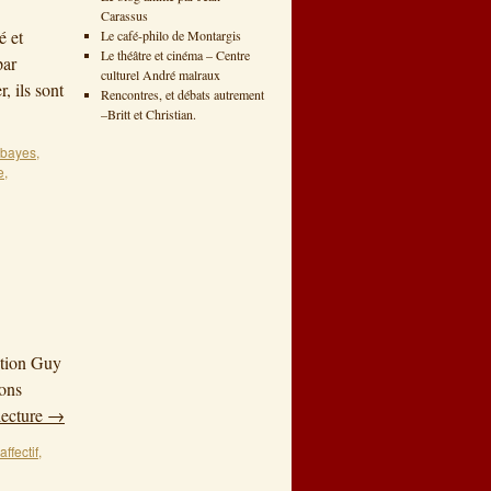
Carassus
é et
Le café-philo de Montargis
Le théâtre et cinéma – Centre
par
culturel André malraux
, ils sont
Rencontres, et débats autrement
–Britt et Christian.
obayes
,
e
,
ction Guy
ions
lecture
→
ffectif
,