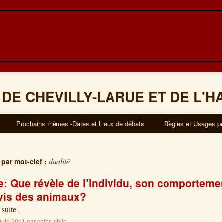
 DE CHEVILLY-LARUE ET DE L'H
Prochains thèmes -Dates et Lieux de débats
Règles et Usages p
dualité
 par mot-clef :
: Que révèle de l’individu, son comporteme
-vis des animaux?
 suite
 juin 2011
par
cafes-philo