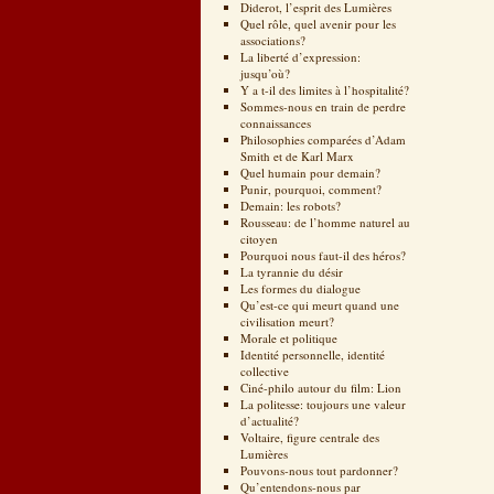
Diderot, l’esprit des Lumières
Quel rôle, quel avenir pour les
associations?
La liberté d’expression:
jusqu’où?
Y a t-il des limites à l’hospitalité?
Sommes-nous en train de perdre
connaissances
Philosophies comparées d’Adam
Smith et de Karl Marx
Quel humain pour demain?
Punir, pourquoi, comment?
Demain: les robots?
Rousseau: de l’homme naturel au
citoyen
Pourquoi nous faut-il des héros?
La tyrannie du désir
Les formes du dialogue
Qu’est-ce qui meurt quand une
civilisation meurt?
Morale et politique
Identité personnelle, identité
collective
Ciné-philo autour du film: Lion
La politesse: toujours une valeur
d’actualité?
Voltaire, figure centrale des
Lumières
Pouvons-nous tout pardonner?
Qu’entendons-nous par