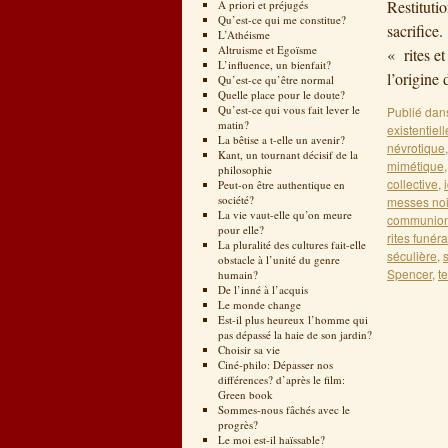
Restituti
A priori et préjugés
Qu’est-ce qui me constitue?
sacrifice
L’Athéisme
Altruisme et Egoïsme
« rites e
L’influence, un bienfait?
l’origin
Qu’est-ce qu’être normal
Quelle place pour le doute?
Qu’est-ce qui vous fait lever le
Publié dan
matin?
existentiell
La bêtise a t-elle un avenir?
névrotique
Kant, un tournant décisif de la
mimétique
philosophie
collective
,
Peut-on être authentique en
société?
messes noi
La vie vaut-elle qu’on meure
communio
pour elle?
rites funéra
La pluralité des cultures fait-elle
séculière
,
obstacle à l’unité du genre
Spencer
,
t
humain?
De l’inné à l’acquis
Le monde change
Est-il plus heureux l’homme qui
pas dépassé la haie de son jardin?
Choisir sa vie
Ciné-philo: Dépasser nos
différences? d’après le film:
Green book
Sommes-nous fâchés avec le
progrès?
Le moi est-il haïssable?