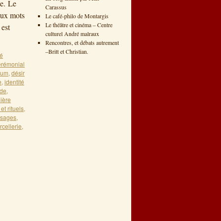
ge. Le
Carassus
aux mots
Le café-philo de Montargis
Le théâtre et cinéma – Centre
 est
culturel André malraux
Rencontres, et débats autrement
–Britt et Christian.
té
érémonial
rum
,
désir
e
,
identité
de
,
ière
 et rituels
,
sages
,
rcellerie
,