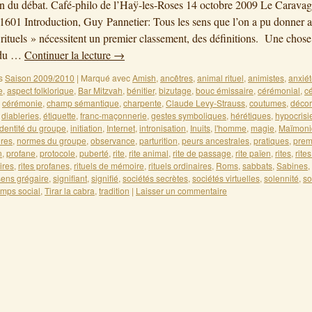
on du débat. Café-philo de l’Haÿ-les-Roses 14 octobre 2009 Le Carava
. 1601 Introduction, Guy Pannetier: Tous les sens que l’on a pu donner 
t rituels » nécessitent un premier classement, des définitions. Une chose
e du …
Continuer la lecture
→
s
Saison 2009/2010
|
Marqué avec
Amish
,
ancêtres
,
animal rituel
,
animistes
,
anxié
e
,
aspect folklorique
,
Bar Mitzvah
,
bénitier
,
bizutage
,
bouc émissaire
,
cérémonial
,
c
,
cérémonie
,
champ sémantique
,
charpente
,
Claude Levy-Strauss
,
coutumes
,
déco
,
diableries
,
étiquette
,
franc-maçonnerie
,
gestes symboliques
,
hérétiques
,
hypocrisi
identité du groupe
,
initiation
,
Internet
,
intronisation
,
Inuits
,
l'homme
,
magie
,
Maïmoni
res
,
normes du groupe
,
observance
,
parturition
,
peurs ancestrales
,
pratiques
,
prem
n
,
profane
,
protocole
,
puberté
,
rite
,
rite animal
,
rite de passage
,
rite païen
,
rites
,
rites
ires
,
rites profanes
,
rituels de mémoire
,
rituels ordinaires
,
Roms
,
sabbats
,
Sabines
,
sens grégaire
,
signifiant
,
signifié
,
sociétés secrètes
,
sociétés virtuelles
,
solennité
,
so
emps social
,
Tirar la cabra
,
tradition
|
Laisser un commentaire