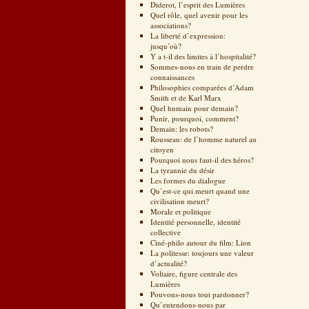
Diderot, l’esprit des Lumières
Quel rôle, quel avenir pour les
associations?
La liberté d’expression:
jusqu’où?
Y a t-il des limites à l’hospitalité?
Sommes-nous en train de perdre
connaissances
Philosophies comparées d’Adam
Smith et de Karl Marx
Quel humain pour demain?
Punir, pourquoi, comment?
Demain: les robots?
Rousseau: de l’homme naturel au
citoyen
Pourquoi nous faut-il des héros?
La tyrannie du désir
Les formes du dialogue
Qu’est-ce qui meurt quand une
civilisation meurt?
Morale et politique
Identité personnelle, identité
collective
Ciné-philo autour du film: Lion
La politesse: toujours une valeur
d’actualité?
Voltaire, figure centrale des
Lumières
Pouvons-nous tout pardonner?
Qu’entendons-nous par