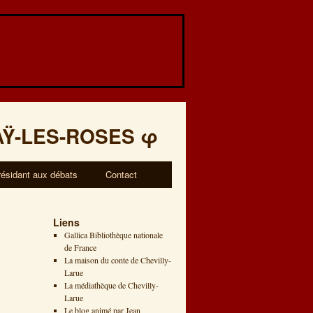
AŸ-LES-ROSES
φ
résidant aux débats
Contact
Liens
Gallica Bibliothèque nationale
de France
La maison du conte de Chevilly-
Larue
La médiathèque de Chevilly-
Larue
Le blog animé par Jean