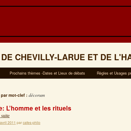
 DE CHEVILLY-LARUE ET DE L'H
Prochains thèmes -Dates et Lieux de débats
Règles et Usages p
décorum
 par mot-clef :
: L’homme et les rituels
 suite
 avril 2011
par
cafes-philo