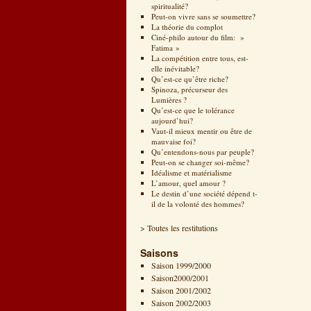
spiritualité?
Peut-on vivre sans se soumettre?
La théorie du complot
Ciné-philo autour du film: »
Fatima »
La compétition entre tous, est-
elle inévitable?
Qu’est-ce qu’être riche?
Spinoza, précurseur des
Lumières ?
Qu’est-ce que le tolérance
aujourd’hui?
Vaut-il mieux mentir ou être de
mauvaise foi?
Qu’entendons-nous par peuple?
Peut-on se changer soi-même?
Idéalisme et matérialisme
L’amour, quel amour ?
Le destin d’une société dépend t-
il de la volonté des hommes?
> Toutes les restitutions
Saisons
Saison 1999/2000
Saison2000/2001
Saison 2001/2002
Saison 2002/2003