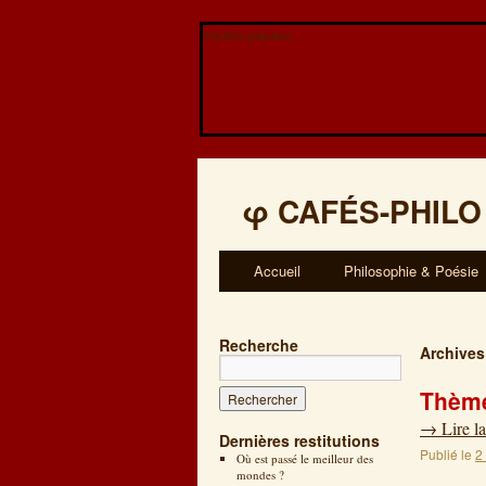
Veuillez patienter...
φ
CAFÉS-PHILO
Accueil
Philosophie & Poésie
Recherche
Archives
Thème
→
Lire la
Dernières restitutions
Publié le
2
Où est passé le meilleur des
mondes ?