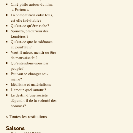
Ciné-philo autour du film:
» Fatima »
La compétition entre tous,
est-elle inévitable?
Qu’est-ce qu’être riche?
Spinoza, précurseur des
Lumières ?
Qu’est-ce que le tolérance
aujourd’hui?
Vaut-il mieux mentir ou être
de mauvaise foi?
Qu’entendons-nous par
peuple?
Peut-on se changer soi-
même?
Idéalisme et matérialisme
L’amour, quel amour ?
Le destin d’une société
dépend t-il de la volonté des
hommes?
> Toutes les restitutions
Saisons