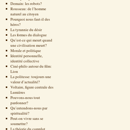
Demain: les robots?
Rousseau: de l’homme
naturel au citoyen
Pourquoi nous faut-il des
héros?
La tyrannie du désir
Les formes du dialogue
Qu’est-ce qui meurt quand
une civilisation meurt?
Morale et politique
Identité personnelle,
identité collective
Ciné-philo autour du film:
Lion
La politesse: toujours une
valeur d’actualité?
Voltaire, figure centrale des
Lumières
Pouvons-nous tout
pardonner?
Qu’entendons-nous par
spiritualité?
Peut-on vivre sans se
soumettre?
La théorie du complot