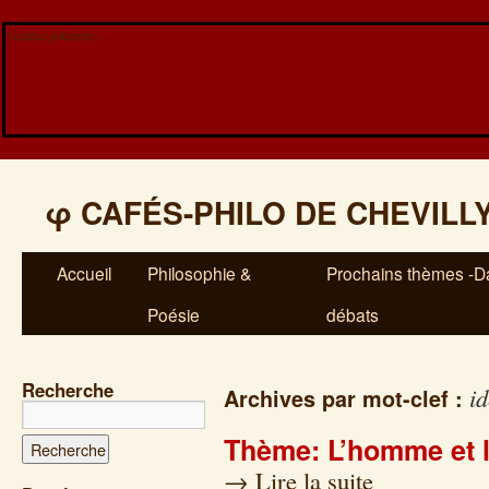
Veuillez patienter...
φ
CAFÉS-PHILO DE CHEVILL
Accueil
Philosophie &
Prochains thèmes -Da
Poésie
débats
Recherche
id
Archives par mot-clef :
Thème: L’homme et l
→
Lire la suite