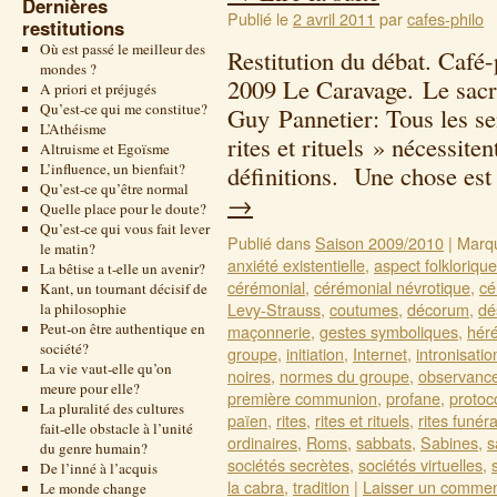
Dernières
Publié le
2 avril 2011
par
cafes-philo
restitutions
Où est passé le meilleur des
Restitution du débat. Café
mondes ?
2009 Le Caravage. Le sacri
A priori et préjugés
Qu’est-ce qui me constitue?
Guy Pannetier: Tous les s
L’Athéisme
rites et rituels » nécessit
Altruisme et Egoïsme
L’influence, un bienfait?
définitions. Une chose est
Qu’est-ce qu’être normal
→
Quelle place pour le doute?
Qu’est-ce qui vous fait lever
Publié dans
Saison 2009/2010
|
Marq
le matin?
anxiété existentielle
,
aspect folklorique
La bêtise a t-elle un avenir?
cérémonial
,
cérémonial névrotique
,
cé
Kant, un tournant décisif de
Levy-Strauss
,
coutumes
,
décorum
,
dé
la philosophie
Peut-on être authentique en
maçonnerie
,
gestes symboliques
,
héré
société?
groupe
,
initiation
,
Internet
,
intronisatio
La vie vaut-elle qu’on
noires
,
normes du groupe
,
observanc
meure pour elle?
première communion
,
profane
,
protoc
La pluralité des cultures
païen
,
rites
,
rites et rituels
,
rites funér
fait-elle obstacle à l’unité
ordinaires
,
Roms
,
sabbats
,
Sabines
,
s
du genre humain?
sociétés secrètes
,
sociétés virtuelles
,
De l’inné à l’acquis
la cabra
,
tradition
|
Laisser un commen
Le monde change