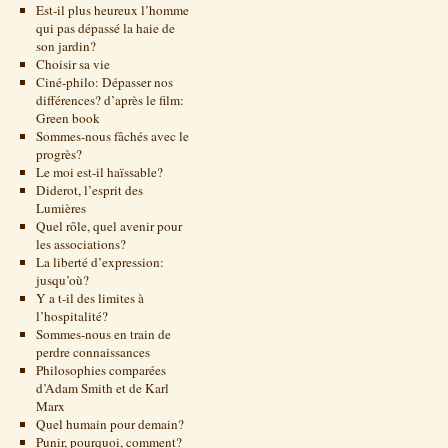
Est-il plus heureux l’homme
qui pas dépassé la haie de
son jardin?
Choisir sa vie
Ciné-philo: Dépasser nos
différences? d’après le film:
Green book
Sommes-nous fâchés avec le
progrès?
Le moi est-il haïssable?
Diderot, l’esprit des
Lumières
Quel rôle, quel avenir pour
les associations?
La liberté d’expression:
jusqu’où?
Y a t-il des limites à
l’hospitalité?
Sommes-nous en train de
perdre connaissances
Philosophies comparées
d’Adam Smith et de Karl
Marx
Quel humain pour demain?
Punir, pourquoi, comment?