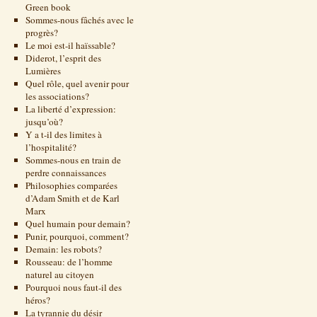
Green book
Sommes-nous fâchés avec le
progrès?
Le moi est-il haïssable?
Diderot, l’esprit des
Lumières
Quel rôle, quel avenir pour
les associations?
La liberté d’expression:
jusqu’où?
Y a t-il des limites à
l’hospitalité?
Sommes-nous en train de
perdre connaissances
Philosophies comparées
d’Adam Smith et de Karl
Marx
Quel humain pour demain?
Punir, pourquoi, comment?
Demain: les robots?
Rousseau: de l’homme
naturel au citoyen
Pourquoi nous faut-il des
héros?
La tyrannie du désir