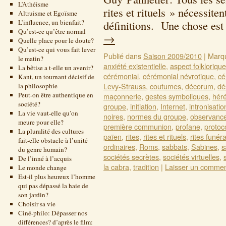
L’Athéisme
rites et rituels » nécessit
Altruisme et Egoïsme
L’influence, un bienfait?
définitions. Une chose est
Qu’est-ce qu’être normal
→
Quelle place pour le doute?
Qu’est-ce qui vous fait lever
Publié dans
Saison 2009/2010
|
Marq
le matin?
anxiété existentielle
,
aspect folklorique
La bêtise a t-elle un avenir?
cérémonial
,
cérémonial névrotique
,
cé
Kant, un tournant décisif de
Levy-Strauss
,
coutumes
,
décorum
,
dé
la philosophie
Peut-on être authentique en
maçonnerie
,
gestes symboliques
,
héré
société?
groupe
,
initiation
,
Internet
,
intronisatio
La vie vaut-elle qu’on
noires
,
normes du groupe
,
observanc
meure pour elle?
première communion
,
profane
,
protoc
La pluralité des cultures
païen
,
rites
,
rites et rituels
,
rites funér
fait-elle obstacle à l’unité
ordinaires
,
Roms
,
sabbats
,
Sabines
,
s
du genre humain?
sociétés secrètes
,
sociétés virtuelles
,
De l’inné à l’acquis
la cabra
,
tradition
|
Laisser un commen
Le monde change
Est-il plus heureux l’homme
qui pas dépassé la haie de
son jardin?
Choisir sa vie
Ciné-philo: Dépasser nos
différences? d’après le film: