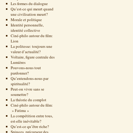
Les formes du dialogue
Qu’est-ce qui meurt quand
une civilisation meurt?
Morale et politique
Identité personnelle,
identité collective
Ciné-philo autour du film:
Lion
La politesse: toujours une
valeur d’actualité?
Voltaire, figure centrale des
Lumières
Pouvons-nous tout
pardonner?
Qu’entendons-nous par
spiritualité?
Peut-on vivre sans se
soumettre?
La théorie du complot
Ciné-philo autour du film:
» Fatima »
La compétition entre tous,
est-elle inévitable?
Qu’est-ce qu’être riche?
Spinoza, précurseur des