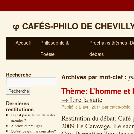
φ
CAFÉS-PHILO DE CHEVILL
Accueil
Philosophie &
Prochains thèmes -Da
Poésie
débats
Recherche
p
Archives par mot-clef :
Thème: L’homme et l
→
Lire la suite
Dernières
Publié le
2 avril 2011
par
cafes-philo
restitutions
Où est passé le meilleur des
Restitution du débat. Café
mondes ?
2009 Le Caravage. Le sacri
A priori et préjugés
Qu’est-ce qui me constitue?
Guy Pannetier: Tous les s