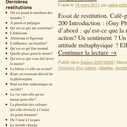
Dernières
Publié le
18 mars 2011
par
cafes-phil
restitutions
Où est passé le meilleur des
Essai de restitution. Café-
mondes ?
200 Introduction : (Guy P
A priori et préjugés
Qu’est-ce qui me constitue?
d’abord : qu’est-ce que la
L’Athéisme
action? Un sentiment ? Un
Altruisme et Egoïsme
L’influence, un bienfait?
attitude métaphysique ? Ell
Qu’est-ce qu’être normal
Continuer la lecture
→
Quelle place pour le doute?
Qu’est-ce qui vous fait lever
Publié dans
Saison 2007/2008
|
Marq
le matin?
l'honneur d'un patron
,
rebelles
,
révolt
La bêtise a t-elle un avenir?
Kant, un tournant décisif de
la philosophie
Peut-on être authentique en
société?
La vie vaut-elle qu’on
meure pour elle?
La pluralité des cultures
fait-elle obstacle à l’unité
du genre humain?
De l’inné à l’acquis
Le monde change