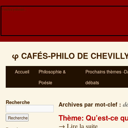
Veuillez patienter...
φ
CAFÉS-PHILO DE CHEVILL
Accueil
Philosophie &
Prochains thèmes -Da
Poésie
débats
Recherche
dé
Archives par mot-clef :
Thème: Qu’est-ce q
→
Lire la suite