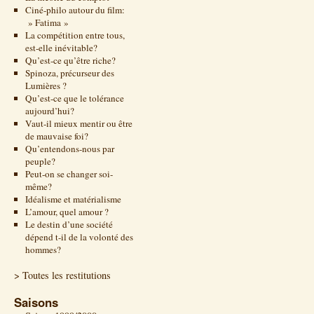
Ciné-philo autour du film:
» Fatima »
La compétition entre tous,
est-elle inévitable?
Qu’est-ce qu’être riche?
Spinoza, précurseur des
Lumières ?
Qu’est-ce que le tolérance
aujourd’hui?
Vaut-il mieux mentir ou être
de mauvaise foi?
Qu’entendons-nous par
peuple?
Peut-on se changer soi-
même?
Idéalisme et matérialisme
L’amour, quel amour ?
Le destin d’une société
dépend t-il de la volonté des
hommes?
> Toutes les restitutions
Saisons