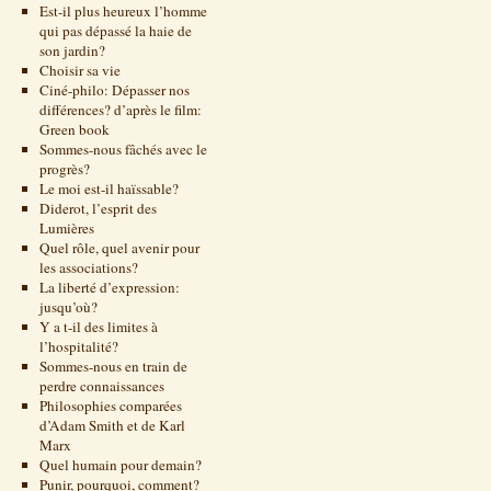
Est-il plus heureux l’homme
qui pas dépassé la haie de
son jardin?
Choisir sa vie
Ciné-philo: Dépasser nos
différences? d’après le film:
Green book
Sommes-nous fâchés avec le
progrès?
Le moi est-il haïssable?
Diderot, l’esprit des
Lumières
Quel rôle, quel avenir pour
les associations?
La liberté d’expression:
jusqu’où?
Y a t-il des limites à
l’hospitalité?
Sommes-nous en train de
perdre connaissances
Philosophies comparées
d’Adam Smith et de Karl
Marx
Quel humain pour demain?
Punir, pourquoi, comment?