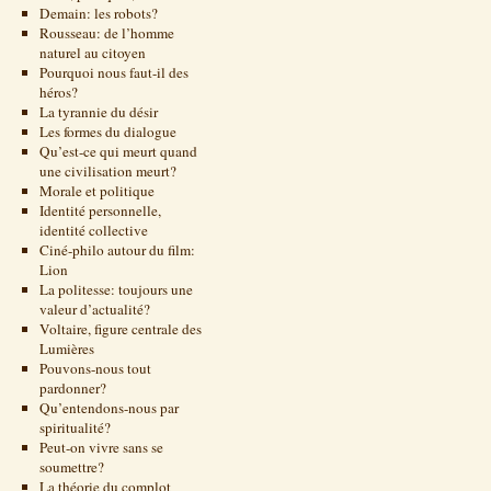
Demain: les robots?
Rousseau: de l’homme
naturel au citoyen
Pourquoi nous faut-il des
héros?
La tyrannie du désir
Les formes du dialogue
Qu’est-ce qui meurt quand
une civilisation meurt?
Morale et politique
Identité personnelle,
identité collective
Ciné-philo autour du film:
Lion
La politesse: toujours une
valeur d’actualité?
Voltaire, figure centrale des
Lumières
Pouvons-nous tout
pardonner?
Qu’entendons-nous par
spiritualité?
Peut-on vivre sans se
soumettre?
La théorie du complot