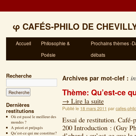
φ
CAFÉS-PHILO DE CHEVILL
Accueil
Philosophie &
Prochains thèmes -Da
Poésie
débats
Recherche
i
Archives par mot-clef :
Thème: Qu’est-ce q
→
Lire la suite
Dernières
Publié le
18 mars 2011
par
cafes-phil
restitutions
Où est passé le meilleur des
Essai de restitution. Café-
mondes ?
200 Introduction : (Guy P
A priori et préjugés
Qu’est-ce qui me constitue?
d’abord : qu’est-ce que la