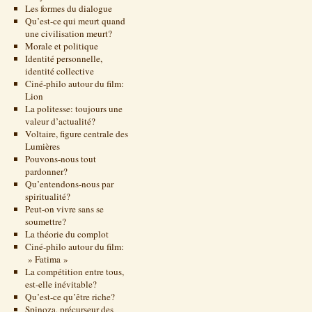
Les formes du dialogue
Qu’est-ce qui meurt quand
une civilisation meurt?
Morale et politique
Identité personnelle,
identité collective
Ciné-philo autour du film:
Lion
La politesse: toujours une
valeur d’actualité?
Voltaire, figure centrale des
Lumières
Pouvons-nous tout
pardonner?
Qu’entendons-nous par
spiritualité?
Peut-on vivre sans se
soumettre?
La théorie du complot
Ciné-philo autour du film:
» Fatima »
La compétition entre tous,
est-elle inévitable?
Qu’est-ce qu’être riche?
Spinoza, précurseur des