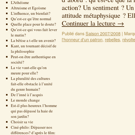
L’Athéisme
action? Un sentiment ? Un
Altruisme et Egoïsme
L’influence, un bienfait?
attitude métaphysique ? Ell
Qu’est-ce qu’être normal
Continuer la lecture
→
Quelle place pour le doute?
Qu’est-ce qui vous fait lever
Publié dans
Saison 2007/2008
|
Marq
le matin?
l'honneur d'un patron
,
rebelles
,
révolt
La bêtise a t-elle un avenir?
Kant, un tournant décisif de
la philosophie
Peut-on être authentique en
société?
La vie vaut-elle qu’on
meure pour elle?
La pluralité des cultures
fait-elle obstacle à l’unité
du genre humain?
De l’inné à l’acquis
Le monde change
Est-il plus heureux l’homme
qui pas dépassé la haie de
son jardin?
Choisir sa vie
Ciné-philo: Dépasser nos
différences? d’après le film: