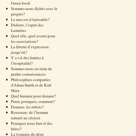
Green book
Sommes-nous fâchés avec le
progrès?
Le moi est-il haïssable?
Diderot, l’esprit des
Lumières
Quel rôle, quel avenir pour
les associations?
La liberté d’expression:
jusqu’où?
Y a t-il des limites à
l’hospitalité?
Sommes-nous en train de
perdre connaissances
Philosophies comparées
d’Adam Smith et de Karl
Marx
Quel humain pour demain?
Punir, pourquoi, comment?
Demain: les robots?
Rousseau: de l’homme
naturel au citoyen
Pourquoi nous faut-il des
héros?
La tyrannie du désir