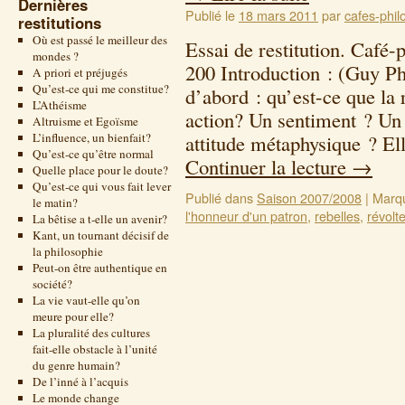
Dernières
Publié le
18 mars 2011
par
cafes-phil
restitutions
Où est passé le meilleur des
Essai de restitution. Café-
mondes ?
200 Introduction : (Guy P
A priori et préjugés
Qu’est-ce qui me constitue?
d’abord : qu’est-ce que la
L’Athéisme
action? Un sentiment ? Un
Altruisme et Egoïsme
L’influence, un bienfait?
attitude métaphysique ? Ell
Qu’est-ce qu’être normal
Continuer la lecture
→
Quelle place pour le doute?
Qu’est-ce qui vous fait lever
Publié dans
Saison 2007/2008
|
Marq
le matin?
l'honneur d'un patron
,
rebelles
,
révolt
La bêtise a t-elle un avenir?
Kant, un tournant décisif de
la philosophie
Peut-on être authentique en
société?
La vie vaut-elle qu’on
meure pour elle?
La pluralité des cultures
fait-elle obstacle à l’unité
du genre humain?
De l’inné à l’acquis
Le monde change