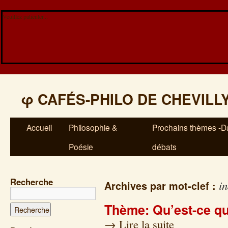
Veuillez patienter...
φ
CAFÉS-PHILO DE CHEVILL
Accueil
Philosophie &
Prochains thèmes -Da
Poésie
débats
Recherche
i
Archives par mot-clef :
Thème: Qu’est-ce q
→
Lire la suite