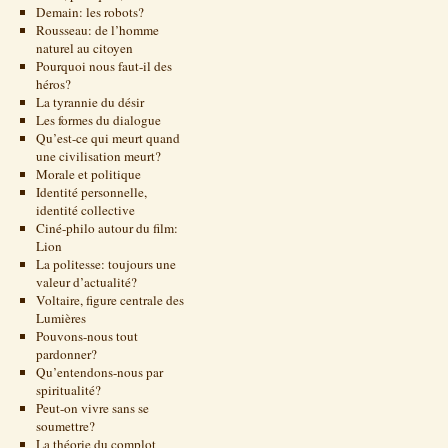
Demain: les robots?
Rousseau: de l’homme
naturel au citoyen
Pourquoi nous faut-il des
héros?
La tyrannie du désir
Les formes du dialogue
Qu’est-ce qui meurt quand
une civilisation meurt?
Morale et politique
Identité personnelle,
identité collective
Ciné-philo autour du film:
Lion
La politesse: toujours une
valeur d’actualité?
Voltaire, figure centrale des
Lumières
Pouvons-nous tout
pardonner?
Qu’entendons-nous par
spiritualité?
Peut-on vivre sans se
soumettre?
La théorie du complot