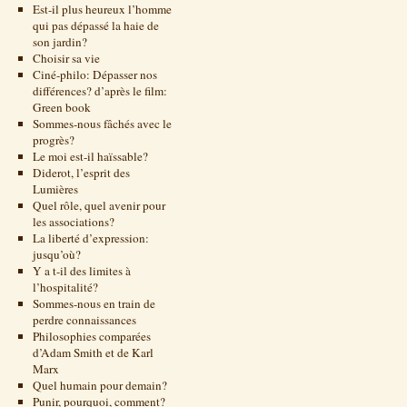
Est-il plus heureux l’homme
qui pas dépassé la haie de
son jardin?
Choisir sa vie
Ciné-philo: Dépasser nos
différences? d’après le film:
Green book
Sommes-nous fâchés avec le
progrès?
Le moi est-il haïssable?
Diderot, l’esprit des
Lumières
Quel rôle, quel avenir pour
les associations?
La liberté d’expression:
jusqu’où?
Y a t-il des limites à
l’hospitalité?
Sommes-nous en train de
perdre connaissances
Philosophies comparées
d’Adam Smith et de Karl
Marx
Quel humain pour demain?
Punir, pourquoi, comment?