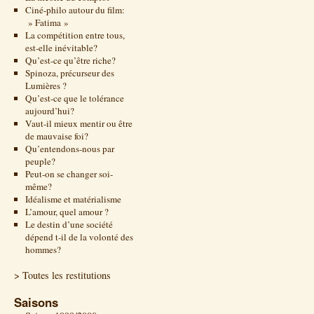
Ciné-philo autour du film:
» Fatima »
La compétition entre tous,
est-elle inévitable?
Qu’est-ce qu’être riche?
Spinoza, précurseur des
Lumières ?
Qu’est-ce que le tolérance
aujourd’hui?
Vaut-il mieux mentir ou être
de mauvaise foi?
Qu’entendons-nous par
peuple?
Peut-on se changer soi-
même?
Idéalisme et matérialisme
L’amour, quel amour ?
Le destin d’une société
dépend t-il de la volonté des
hommes?
> Toutes les restitutions
Saisons