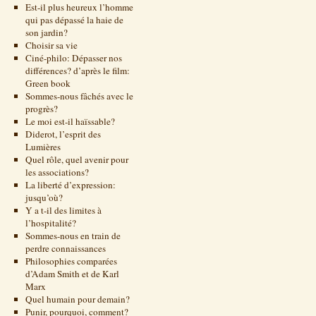
Est-il plus heureux l’homme
qui pas dépassé la haie de
son jardin?
Choisir sa vie
Ciné-philo: Dépasser nos
différences? d’après le film:
Green book
Sommes-nous fâchés avec le
progrès?
Le moi est-il haïssable?
Diderot, l’esprit des
Lumières
Quel rôle, quel avenir pour
les associations?
La liberté d’expression:
jusqu’où?
Y a t-il des limites à
l’hospitalité?
Sommes-nous en train de
perdre connaissances
Philosophies comparées
d’Adam Smith et de Karl
Marx
Quel humain pour demain?
Punir, pourquoi, comment?