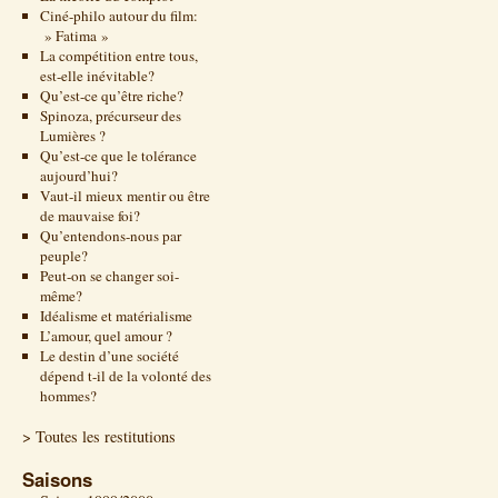
Ciné-philo autour du film:
» Fatima »
La compétition entre tous,
est-elle inévitable?
Qu’est-ce qu’être riche?
Spinoza, précurseur des
Lumières ?
Qu’est-ce que le tolérance
aujourd’hui?
Vaut-il mieux mentir ou être
de mauvaise foi?
Qu’entendons-nous par
peuple?
Peut-on se changer soi-
même?
Idéalisme et matérialisme
L’amour, quel amour ?
Le destin d’une société
dépend t-il de la volonté des
hommes?
> Toutes les restitutions
Saisons