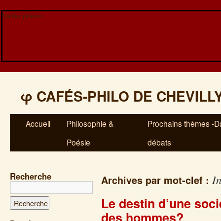
Veuillez patienter...
φ
CAFÉS-PHILO DE CHEVILL
Accueil
Philosophie &
Prochains thèmes -Da
Poésie
débats
Recherche
I
Archives par mot-clef :
Le destin d’une socié
des hommes?