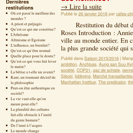
Dernières
→
Lire la suite
restitutions
Où est passé le meilleur des
Publié le
26 janvier 2016
par
cafes-phi
mondes ?
Restitution du débat de
A priori et préjugés
Qu’est-ce qui me constitue?
Roses Introduction : Annie
L’Athéisme
ville au monde entier. En
Altruisme et Egoïsme
L’influence, un bienfait?
la plus grande société qui 
Qu’est-ce qu’être normal
Quelle place pour le doute?
Publié dans
Saison 2015/2016
|
Marq
Qu’est-ce qui vous fait lever
ambition
,
Anchluss
,
Aung san Suu Kyi
le matin?
société
,
COP21
,
gaz de schiste
,
genr
La bêtise a t-elle un avenir?
Siècel
,
lobbying
,
Marché transatlantiq
Kant, un tournant décisif de
Manhattan Institue
,
The predicator
,
th
la philosophie
Peut-on être authentique en
société?
La vie vaut-elle qu’on
meure pour elle?
La pluralité des cultures
fait-elle obstacle à l’unité
du genre humain?
De l’inné à l’acquis
Le monde change