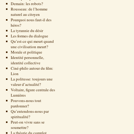
Demain: les robots?
Rousseau: de l’homme
naturel au citoyen
Pourquoi nous faut-il des
héros?
La tyrannie du désir
Les formes du dialogue
Qu’est-ce qui meurt quand
une civilisation meurt?
Morale et politique
Identité personnelle,
identité collective
Ciné-philo autour du film:
Lion
La politesse: toujours une
valeur d’actualité?
Voltaire, figure centrale des
Lumières
Pouvons-nous tout
pardonner?
Qu’entendons-nous par
spiritualité?
Peut-on vivre sans se
soumettre?
La théorie du complot