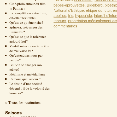
Ciné-philo autour du film:
bébés-éprouvettes
,
Bidelberg
,
bioéthi
» Fatima »
National d'Ethique
,
éhique du futur
,
em
La compétition entre tous,
abeilles
,
fric
,
hypocrisie
,
interdit d'inter
est-elle inévitable?
moeurs
,
procréation médicalement as
Qu’est-ce qu’être riche?
commentaires
Spinoza, précurseur des
Lumières ?
Qu’est-ce que le tolérance
aujourd’hui?
Vaut-il mieux mentir ou être
de mauvaise foi?
Qu’entendons-nous par
peuple?
Peut-on se changer soi-
même?
Idéalisme et matérialisme
L’amour, quel amour ?
Le destin d’une société
dépend t-il de la volonté des
hommes?
> Toutes les restitutions
Saisons