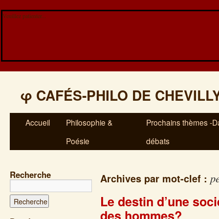
Veuillez patienter...
φ
CAFÉS-PHILO DE CHEVILL
Accueil
Philosophie &
Prochains thèmes -Da
Poésie
débats
Recherche
p
Archives par mot-clef :
Le destin d’une socié
des hommes?