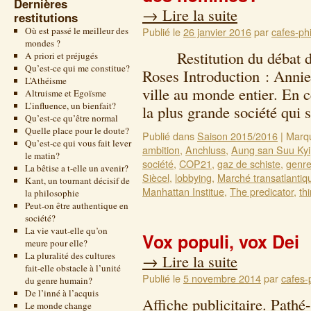
Dernières
→
Lire la suite
restitutions
Où est passé le meilleur des
Publié le
26 janvier 2016
par
cafes-phi
mondes ?
Restitution du débat de
A priori et préjugés
Qu’est-ce qui me constitue?
Roses Introduction : Annie
L’Athéisme
ville au monde entier. En
Altruisme et Egoïsme
L’influence, un bienfait?
la plus grande société qui 
Qu’est-ce qu’être normal
Quelle place pour le doute?
Publié dans
Saison 2015/2016
|
Marq
Qu’est-ce qui vous fait lever
ambition
,
Anchluss
,
Aung san Suu Kyi
le matin?
société
,
COP21
,
gaz de schiste
,
genr
La bêtise a t-elle un avenir?
Siècel
,
lobbying
,
Marché transatlantiq
Kant, un tournant décisif de
Manhattan Institue
,
The predicator
,
th
la philosophie
Peut-on être authentique en
société?
La vie vaut-elle qu’on
Vox populi, vox Dei
meure pour elle?
La pluralité des cultures
→
Lire la suite
fait-elle obstacle à l’unité
Publié le
5 novembre 2014
par
cafes-
du genre humain?
De l’inné à l’acquis
Affiche publicitaire. Path
Le monde change