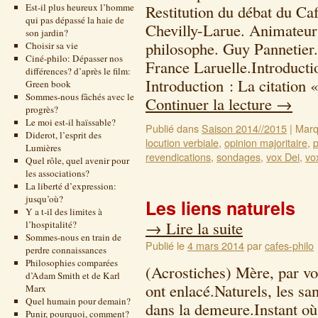
Est-il plus heureux l’homme
Restitution du débat du Ca
qui pas dépassé la haie de
Chevilly-Larue. Animateurs
son jardin?
philosophe. Guy Pannetier.
Choisir sa vie
Ciné-philo: Dépasser nos
France Laruelle.Introducti
différences? d’après le film:
Introduction : La citation
Green book
Sommes-nous fâchés avec le
Continuer la lecture
→
progrès?
Le moi est-il haïssable?
Publié dans
Saison 2014//2015
|
Marq
Diderot, l’esprit des
locution verbiale
,
opinion majoritaire
,
p
Lumières
revendications
,
sondages
,
vox Dei
,
vo
Quel rôle, quel avenir pour
les associations?
La liberté d’expression:
jusqu’où?
Les liens naturels
Y a t-il des limites à
→
Lire la suite
l’hospitalité?
Sommes-nous en train de
Publié le
4 mars 2014
par
cafes-philo
perdre connaissances
Philosophies comparées
(Acrostiches) Mère, par vo
d’Adam Smith et de Karl
ont enlacé.Naturels, les san
Marx
Quel humain pour demain?
dans la demeure.Instant où
Punir, pourquoi, comment?