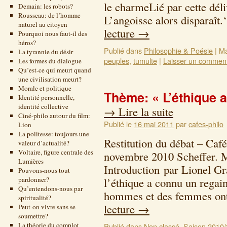
le charmeLié par cette dél
Demain: les robots?
Rousseau: de l’homme
L’angoisse alors disparaît
naturel au citoyen
lecture
→
Pourquoi nous faut-il des
héros?
Publié dans
Philosophie & Poésie
|
Ma
La tyrannie du désir
peuples
,
tumulte
|
Laisser un comment
Les formes du dialogue
Qu’est-ce qui meurt quand
une civilisation meurt?
Morale et politique
Thème: « L’éthique a 
Identité personnelle,
identité collective
→
Lire la suite
Ciné-philo autour du film:
Publié le
16 mai 2011
par
cafes-philo
Lion
La politesse: toujours une
Restitution du débat – Caf
valeur d’actualité?
Voltaire, figure centrale des
novembre 2010 Scheffer. Ma
Lumières
Introduction par Lionel Gra
Pouvons-nous tout
pardonner?
l’éthique a connu un regain
Qu’entendons-nous par
hommes et des femmes on
spiritualité?
lecture
→
Peut-on vivre sans se
soumettre?
La théorie du complot
Publié dans
Non classé
,
Saison 2010