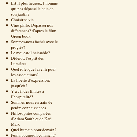
Est-il plus heureux l’homme
qui pas dépassé la haie de
son jardin?
Choisir sa vie
Ciné-philo: Dépasser nos
différences? d’après le film:
Green book
Sommes-nous fâchés avec le
progrès?
Le moi est-il haïssable?
Diderot, l’esprit des
Lumières
Quel rôle, quel avenir pour
les associations?
La liberté d’expression:
jusqu’où?
Y a t-il des limites à
l’hospitalité?
Sommes-nous en train de
perdre connaissances
Philosophies comparées
d’Adam Smith et de Karl
Marx
Quel humain pour demain?
Punir, pourquoi, comment?