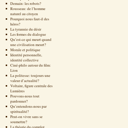
Demain: les robots?
Rousseau: de l’homme
naturel au citoyen
Pourquoi nous faut-il des
héros?
La tyrannie du désir
Les formes du dialogue
Qu’est-ce qui meurt quand
une civilisation meurt?
Morale et politique
Identité personnelle,
identité collective
Ciné-philo autour du film:
Lion
La politesse: toujours une
valeur d’actualité?
Voltaire, figure centrale des
Lumières
Pouvons-nous tout
pardonner?
Qu’entendons-nous par
spiritualité?
Peut-on vivre sans se
soumettre?
La théorie du complot