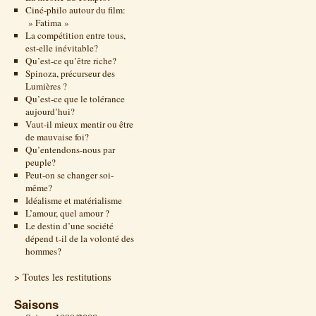
Ciné-philo autour du film:
» Fatima »
La compétition entre tous,
est-elle inévitable?
Qu’est-ce qu’être riche?
Spinoza, précurseur des
Lumières ?
Qu’est-ce que le tolérance
aujourd’hui?
Vaut-il mieux mentir ou être
de mauvaise foi?
Qu’entendons-nous par
peuple?
Peut-on se changer soi-
même?
Idéalisme et matérialisme
L’amour, quel amour ?
Le destin d’une société
dépend t-il de la volonté des
hommes?
> Toutes les restitutions
Saisons