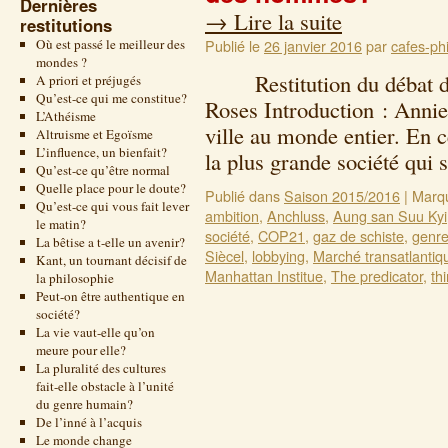
Dernières
→
Lire la suite
restitutions
Où est passé le meilleur des
Publié le
26 janvier 2016
par
cafes-phi
mondes ?
Restitution du débat de
A priori et préjugés
Qu’est-ce qui me constitue?
Roses Introduction : Annie
L’Athéisme
ville au monde entier. En
Altruisme et Egoïsme
L’influence, un bienfait?
la plus grande société qui 
Qu’est-ce qu’être normal
Quelle place pour le doute?
Publié dans
Saison 2015/2016
|
Marq
Qu’est-ce qui vous fait lever
ambition
,
Anchluss
,
Aung san Suu Kyi
le matin?
société
,
COP21
,
gaz de schiste
,
genr
La bêtise a t-elle un avenir?
Siècel
,
lobbying
,
Marché transatlantiq
Kant, un tournant décisif de
Manhattan Institue
,
The predicator
,
th
la philosophie
Peut-on être authentique en
société?
La vie vaut-elle qu’on
meure pour elle?
La pluralité des cultures
fait-elle obstacle à l’unité
du genre humain?
De l’inné à l’acquis
Le monde change