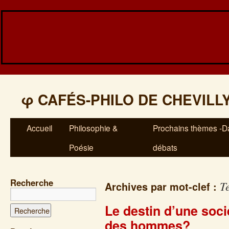
φ
CAFÉS-PHILO DE CHEVILL
Accueil
Philosophie &
Prochains thèmes -Da
Poésie
débats
Recherche
T
Archives par mot-clef :
Le destin d’une socié
des hommes?