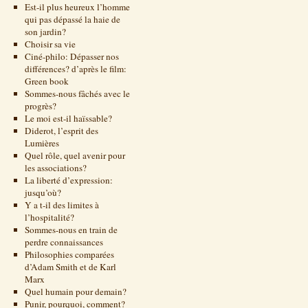
Est-il plus heureux l’homme
qui pas dépassé la haie de
son jardin?
Choisir sa vie
Ciné-philo: Dépasser nos
différences? d’après le film:
Green book
Sommes-nous fâchés avec le
progrès?
Le moi est-il haïssable?
Diderot, l’esprit des
Lumières
Quel rôle, quel avenir pour
les associations?
La liberté d’expression:
jusqu’où?
Y a t-il des limites à
l’hospitalité?
Sommes-nous en train de
perdre connaissances
Philosophies comparées
d’Adam Smith et de Karl
Marx
Quel humain pour demain?
Punir, pourquoi, comment?