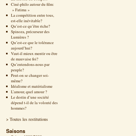
Ciné-philo autour du film:
» Fatima »
La compétition entre tous,
est-elle inévitable?
Qu’est-ce qu’être riche?
Spinoza, précurseur des
Lumières ?
Qu’est-ce que le tolérance
aujourd’hui?
Vaut-il mieux mentir ou être
de mauvaise foi?
Qu’entendons-nous par
peuple?
Peut-on se changer soi-
même?
Idéalisme et matérialisme
L’amour, quel amour ?
Le destin d’une société
dépend t-il de la volonté des
hommes?
> Toutes les restitutions
Saisons