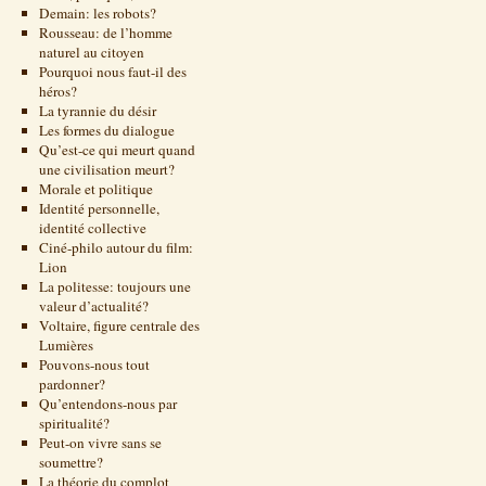
Demain: les robots?
Rousseau: de l’homme
naturel au citoyen
Pourquoi nous faut-il des
héros?
La tyrannie du désir
Les formes du dialogue
Qu’est-ce qui meurt quand
une civilisation meurt?
Morale et politique
Identité personnelle,
identité collective
Ciné-philo autour du film:
Lion
La politesse: toujours une
valeur d’actualité?
Voltaire, figure centrale des
Lumières
Pouvons-nous tout
pardonner?
Qu’entendons-nous par
spiritualité?
Peut-on vivre sans se
soumettre?
La théorie du complot