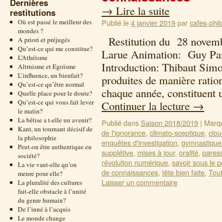
Dernières
→
Lire la suite
restitutions
Où est passé le meilleur des
Publié le
4 janvier 2019
par
cafes-phil
mondes ?
Restitution du 28 novembr
A priori et préjugés
Qu’est-ce qui me constitue?
Larue Animation: Guy Pan
L’Athéisme
Introduction: Thibaut Simo
Altruisme et Egoïsme
L’influence, un bienfait?
produites de manière ration
Qu’est-ce qu’être normal
chaque année, constituent 
Quelle place pour le doute?
Qu’est-ce qui vous fait lever
Continuer la lecture
→
le matin?
La bêtise a t-elle un avenir?
Publié dans
Saison 2018/2019
|
Marq
Kant, un tournant décisif de
de l'ignorance
,
climato-sceptique
,
clo
la philosophie
enquêtes d'investigation
,
gymnastique
Peut-on être authentique en
supplétive
,
mises à jour
,
oralité
,
paress
société?
révolution numérique
,
savoir sous le 
La vie vaut-elle qu’on
de connaissances
,
tête bien faite
,
Tout
meure pour elle?
Laisser un commentaire
La pluralité des cultures
fait-elle obstacle à l’unité
du genre humain?
De l’inné à l’acquis
Le monde change