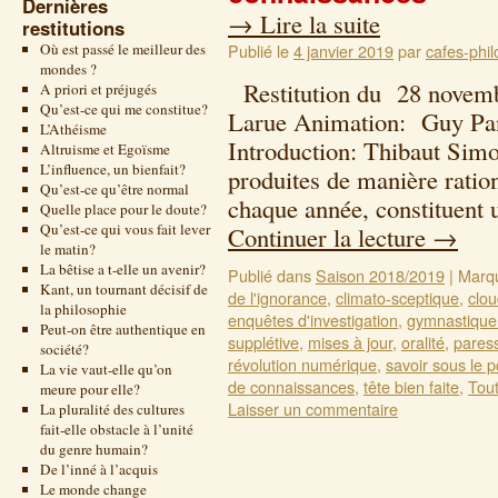
Dernières
→
Lire la suite
restitutions
Où est passé le meilleur des
Publié le
4 janvier 2019
par
cafes-phil
mondes ?
Restitution du 28 novembr
A priori et préjugés
Qu’est-ce qui me constitue?
Larue Animation: Guy Pan
L’Athéisme
Introduction: Thibaut Simo
Altruisme et Egoïsme
L’influence, un bienfait?
produites de manière ration
Qu’est-ce qu’être normal
chaque année, constituent 
Quelle place pour le doute?
Qu’est-ce qui vous fait lever
Continuer la lecture
→
le matin?
La bêtise a t-elle un avenir?
Publié dans
Saison 2018/2019
|
Marq
Kant, un tournant décisif de
de l'ignorance
,
climato-sceptique
,
clo
la philosophie
enquêtes d'investigation
,
gymnastique
Peut-on être authentique en
supplétive
,
mises à jour
,
oralité
,
paress
société?
révolution numérique
,
savoir sous le 
La vie vaut-elle qu’on
de connaissances
,
tête bien faite
,
Tout
meure pour elle?
Laisser un commentaire
La pluralité des cultures
fait-elle obstacle à l’unité
du genre humain?
De l’inné à l’acquis
Le monde change