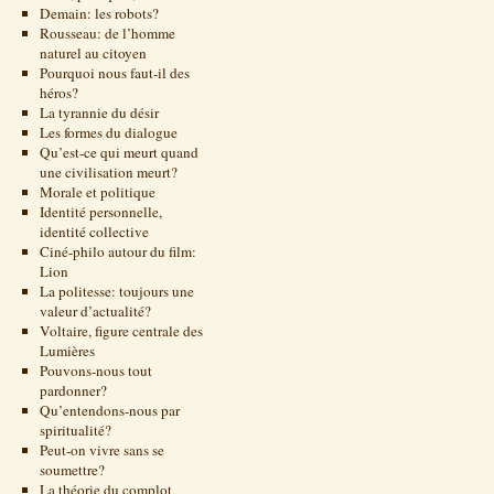
Demain: les robots?
Rousseau: de l’homme
naturel au citoyen
Pourquoi nous faut-il des
héros?
La tyrannie du désir
Les formes du dialogue
Qu’est-ce qui meurt quand
une civilisation meurt?
Morale et politique
Identité personnelle,
identité collective
Ciné-philo autour du film:
Lion
La politesse: toujours une
valeur d’actualité?
Voltaire, figure centrale des
Lumières
Pouvons-nous tout
pardonner?
Qu’entendons-nous par
spiritualité?
Peut-on vivre sans se
soumettre?
La théorie du complot