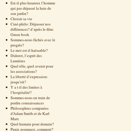
Est-il plus heureux l’homme
qui pas dépassé la haie de
son jardin?
Choisir sa vie
Ciné-philo: Dépasser nos
différences? d’après le film:
Green book
Sommes-nous fâchés avec le
progrès?
Le moi est-il haïssable?
Diderot, l’esprit des
Lumières
Quel rôle, quel avenir pour
les associations?
La liberté d’expression:
jusqu’où?
Y a t-il des limites à
l’hospitalité?
Sommes-nous en train de
perdre connaissances
Philosophies comparées
d’Adam Smith et de Karl
Marx
Quel humain pour demain?
Punir, pourquoi, comment?