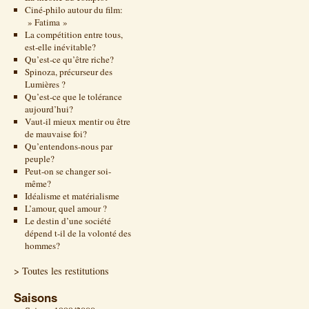
Ciné-philo autour du film:
» Fatima »
La compétition entre tous,
est-elle inévitable?
Qu’est-ce qu’être riche?
Spinoza, précurseur des
Lumières ?
Qu’est-ce que le tolérance
aujourd’hui?
Vaut-il mieux mentir ou être
de mauvaise foi?
Qu’entendons-nous par
peuple?
Peut-on se changer soi-
même?
Idéalisme et matérialisme
L’amour, quel amour ?
Le destin d’une société
dépend t-il de la volonté des
hommes?
> Toutes les restitutions
Saisons