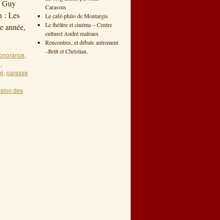
: Guy
Carassus
n : Les
Le café-philo de Montargis
Le théâtre et cinéma – Centre
ue année,
culturel André malraux
Rencontres, et débats autrement
–Britt et Christian.
ignorance
,
n
,
té
,
paresse
ssion des