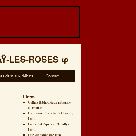
AŸ-LES-ROSES
φ
résidant aux débats
Contact
Liens
Gallica Bibliothèque nationale
de France
La maison du conte de Chevilly-
Larue
La médiathèque de Chevilly-
Larue
Le blog animé par Jean