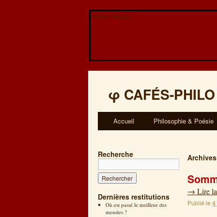
Veuillez patienter...
φ
CAFÉS-PHILO
Accueil
Philosophie & Poésie
Recherche
Archives
Somme
→
Lire la
Dernières restitutions
Publié le
4
Où est passé le meilleur des
mondes ?