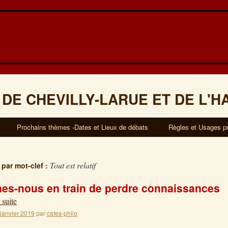
 DE CHEVILLY-LARUE ET DE L'H
Prochains thèmes -Dates et Lieux de débats
Règles et Usages p
Tout est relatif
 par mot-clef :
s-nous en train de perdre connaissances
 suite
 janvier 2019
par
cafes-philo