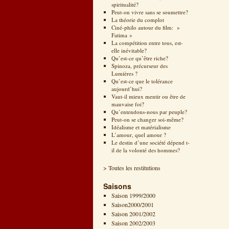
spiritualité?
Peut-on vivre sans se soumettre?
La théorie du complot
Ciné-philo autour du film: »
Fatima »
La compétition entre tous, est-
elle inévitable?
Qu’est-ce qu’être riche?
Spinoza, précurseur des
Lumières ?
Qu’est-ce que le tolérance
aujourd’hui?
Vaut-il mieux mentir ou être de
mauvaise foi?
Qu’entendons-nous par peuple?
Peut-on se changer soi-même?
Idéalisme et matérialisme
L’amour, quel amour ?
Le destin d’une société dépend t-
il de la volonté des hommes?
> Toutes les restitutions
Saisons
Saison 1999/2000
Saison2000/2001
Saison 2001/2002
Saison 2002/2003