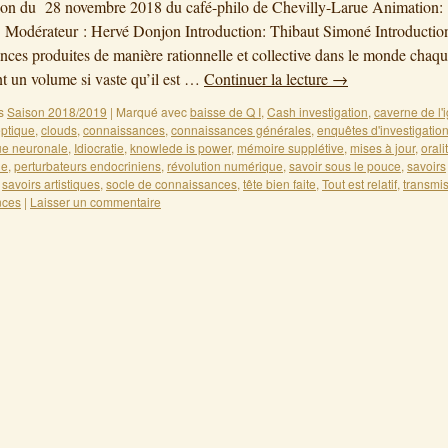
ion du 28 novembre 2018 du café-philo de Chevilly-Larue Animation
. Modérateur : Hervé Donjon Introduction: Thibaut Simoné Introductio
nces produites de manière rationnelle et collective dans le monde chaq
nt un volume si vaste qu’il est …
Continuer la lecture
→
s
Saison 2018/2019
|
Marqué avec
baisse de Q I
,
Cash investigation
,
caverne de l'
eptique
,
clouds
,
connaissances
,
connaissances générales
,
enquêtes d'investigatio
ue neuronale
,
Idiocratie
,
knowlede is power
,
mémoire supplétive
,
mises à jour
,
orali
le
,
perturbateurs endocriniens
,
révolution numérique
,
savoir sous le pouce
,
savoirs
,
savoirs artistiques
,
socle de connaissances
,
tête bien faite
,
Tout est relatif
,
transmi
nces
|
Laisser un commentaire