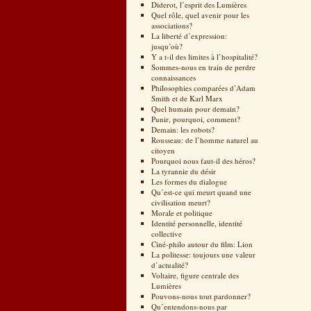
Diderot, l’esprit des Lumières
Quel rôle, quel avenir pour les
associations?
La liberté d’expression:
jusqu’où?
Y a t-il des limites à l’hospitalité?
Sommes-nous en train de perdre
connaissances
Philosophies comparées d’Adam
Smith et de Karl Marx
Quel humain pour demain?
Punir, pourquoi, comment?
Demain: les robots?
Rousseau: de l’homme naturel au
citoyen
Pourquoi nous faut-il des héros?
La tyrannie du désir
Les formes du dialogue
Qu’est-ce qui meurt quand une
civilisation meurt?
Morale et politique
Identité personnelle, identité
collective
Ciné-philo autour du film: Lion
La politesse: toujours une valeur
d’actualité?
Voltaire, figure centrale des
Lumières
Pouvons-nous tout pardonner?
Qu’entendons-nous par