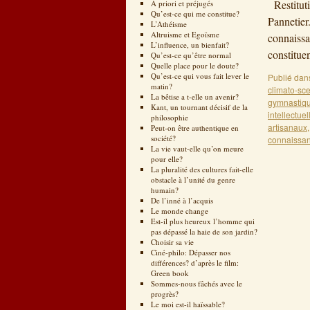
Restitut
A priori et préjugés
Qu’est-ce qui me constitue?
Pannetier
L’Athéisme
Altruisme et Egoïsme
connaissa
L’influence, un bienfait?
constitue
Qu’est-ce qu’être normal
Quelle place pour le doute?
Qu’est-ce qui vous fait lever le
Publié dan
matin?
climato-sc
La bêtise a t-elle un avenir?
gymnastiq
Kant, un tournant décisif de la
intellectuel
philosophie
artisanaux
Peut-on être authentique en
société?
connaissa
La vie vaut-elle qu’on meure
pour elle?
La pluralité des cultures fait-elle
obstacle à l’unité du genre
humain?
De l’inné à l’acquis
Le monde change
Est-il plus heureux l’homme qui
pas dépassé la haie de son jardin?
Choisir sa vie
Ciné-philo: Dépasser nos
différences? d’après le film:
Green book
Sommes-nous fâchés avec le
progrès?
Le moi est-il haïssable?