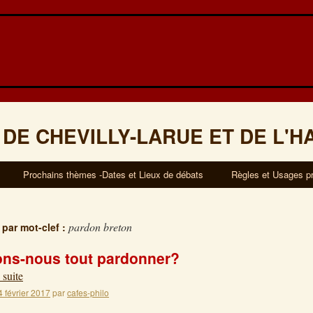
 DE CHEVILLY-LARUE ET DE L'H
Prochains thèmes -Dates et Lieux de débats
Règles et Usages p
pardon breton
 par mot-clef :
ns-nous tout pardonner?
 suite
4 février 2017
par
cafes-philo