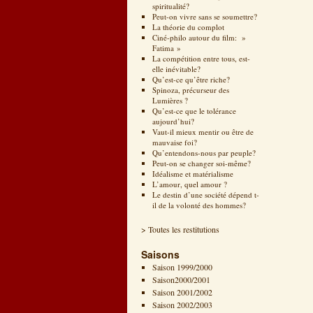
spiritualité?
Peut-on vivre sans se soumettre?
La théorie du complot
Ciné-philo autour du film: »
Fatima »
La compétition entre tous, est-
elle inévitable?
Qu’est-ce qu’être riche?
Spinoza, précurseur des
Lumières ?
Qu’est-ce que le tolérance
aujourd’hui?
Vaut-il mieux mentir ou être de
mauvaise foi?
Qu’entendons-nous par peuple?
Peut-on se changer soi-même?
Idéalisme et matérialisme
L’amour, quel amour ?
Le destin d’une société dépend t-
il de la volonté des hommes?
> Toutes les restitutions
Saisons
Saison 1999/2000
Saison2000/2001
Saison 2001/2002
Saison 2002/2003