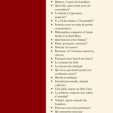
Diderot, l’esprit des Lumières
Quel rôle, quel avenir pour les
associations?
La liberté d’expression:
jusqu’où?
Y a t-il des limites à l’hospitalité?
Sommes-nous en train de perdre
connaissances
Philosophies comparées d’Adam
Smith et de Karl Marx
Quel humain pour demain?
Punir, pourquoi, comment?
Demain: les robots?
Rousseau: de l’homme naturel au
citoyen
Pourquoi nous faut-il des héros?
La tyrannie du désir
Les formes du dialogue
Qu’est-ce qui meurt quand une
civilisation meurt?
Morale et politique
Identité personnelle, identité
collective
Ciné-philo autour du film: Lion
La politesse: toujours une valeur
d’actualité?
Voltaire, figure centrale des
Lumières
Pouvons-nous tout pardonner?
Qu’entendons-nous par