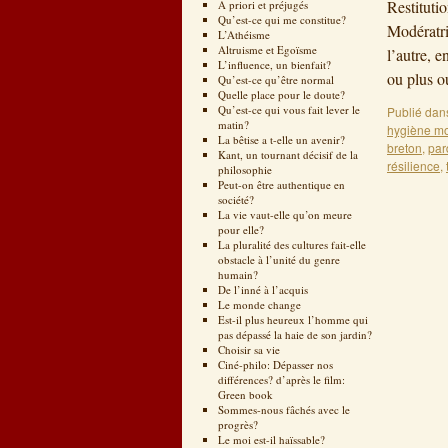
Restituti
A priori et préjugés
Qu’est-ce qui me constitue?
Modératri
L’Athéisme
Altruisme et Egoïsme
l’autre, 
L’influence, un bienfait?
ou plus 
Qu’est-ce qu’être normal
Quelle place pour le doute?
Qu’est-ce qui vous fait lever le
Publié dan
matin?
hygiène mo
La bêtise a t-elle un avenir?
breton
,
par
Kant, un tournant décisif de la
résilience
,
philosophie
Peut-on être authentique en
société?
La vie vaut-elle qu’on meure
pour elle?
La pluralité des cultures fait-elle
obstacle à l’unité du genre
humain?
De l’inné à l’acquis
Le monde change
Est-il plus heureux l’homme qui
pas dépassé la haie de son jardin?
Choisir sa vie
Ciné-philo: Dépasser nos
différences? d’après le film:
Green book
Sommes-nous fâchés avec le
progrès?
Le moi est-il haïssable?