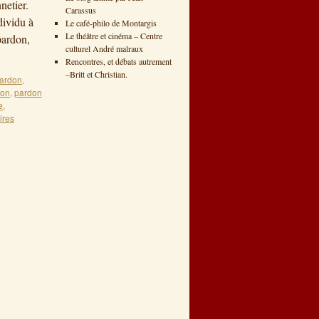
netier.
Carassus
dividu à
Le café-philo de Montargis
Le théâtre et cinéma – Centre
pardon,
culturel André malraux
Rencontres, et débats autrement
–Britt et Christian.
ardon
,
don
,
pardon
e
,
ires