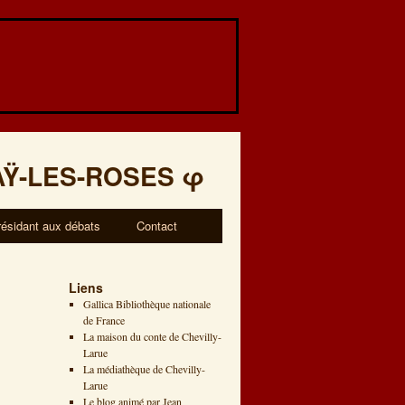
AŸ-LES-ROSES
φ
résidant aux débats
Contact
Liens
Gallica Bibliothèque nationale
de France
La maison du conte de Chevilly-
Larue
La médiathèque de Chevilly-
Larue
Le blog animé par Jean