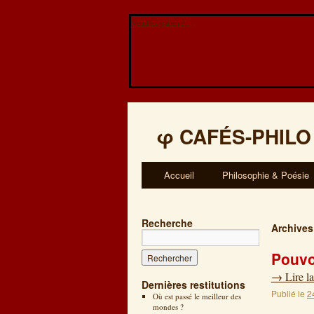
Veuillez patienter...
φ
CAFÉS-PHILO
Accueil
Philosophie & Poésie
Recherche
Archives
Pouvo
→
Lire la
Dernières restitutions
Publié le
2
Où est passé le meilleur des
mondes ?