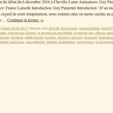
on du débat du 6 décembre 2016 à Chevilly-Larue Animateurs: Guy Pan
ce: France Laruelle Introduction: Guy Pannetier Introduction : D’un in
en regard de notre tempérament, nous sommes plus ou moins enclins au 
ou …
Continuer la lecture
→
s
Saison 2016/ 2017
|
Marqué avec
Aït el fitr
,
bonne poire
,
crénace titrisée
,
Grand P
rale
,
indulgences
,
kippour
,
la vengeance des Atrides
,
le premier pas
,
offense
,
par
donner
,
pénitents
,
petite brouille
,
punition
,
rancoeur
,
rancune
,
rancunier
,
repentanc
tendre l'autre joue
,
Vieux Marché
,
Vladimir Jankélévitch
,
yom kippour
|
5 commenta