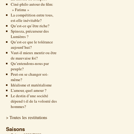
Ciné-philo autour du film:
» Fatima »
La compétition entre tous,
est-elle inévitable?
Qu’est-ce qu’être riche?
Spinoza, précurseur des
Lumières ?
Qu’est-ce que le tolérance
aujourd’hui?
Vaut-il mieux mentir ou être
de mauvaise foi?
Qu’entendons-nous par
peuple?
Peut-on se changer soi-
même?
Idéalisme et matérialisme
L’amour, quel amour ?
Le destin d’une société
dépend t-il de la volonté des
hommes?
> Toutes les restitutions
Saisons