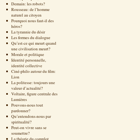
Demain: les robots?
Rousseau: de l’homme
naturel au citoyen
Pourquoi nous faut-il des
héros?
La tyrannie du désir
Les formes du dialogue
Qu’est-ce qui meurt quand
une civilisation meurt?
Morale et politique
Identité personnelle,
identité collective
Ciné-philo autour du film:
Lion
La politesse: toujours une
valeur d’actualité?
Voltaire, figure centrale des
Lumières
Pouvons-nous tout
pardonner?
Qu’entendons-nous par
spiritualité?
Peut-on vivre sans se
soumettre?
La théorie du complot