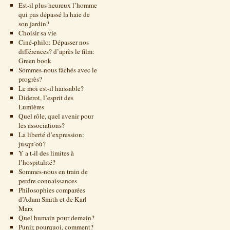
Est-il plus heureux l’homme
qui pas dépassé la haie de
son jardin?
Choisir sa vie
Ciné-philo: Dépasser nos
différences? d’après le film:
Green book
Sommes-nous fâchés avec le
progrès?
Le moi est-il haïssable?
Diderot, l’esprit des
Lumières
Quel rôle, quel avenir pour
les associations?
La liberté d’expression:
jusqu’où?
Y a t-il des limites à
l’hospitalité?
Sommes-nous en train de
perdre connaissances
Philosophies comparées
d’Adam Smith et de Karl
Marx
Quel humain pour demain?
Punir, pourquoi, comment?