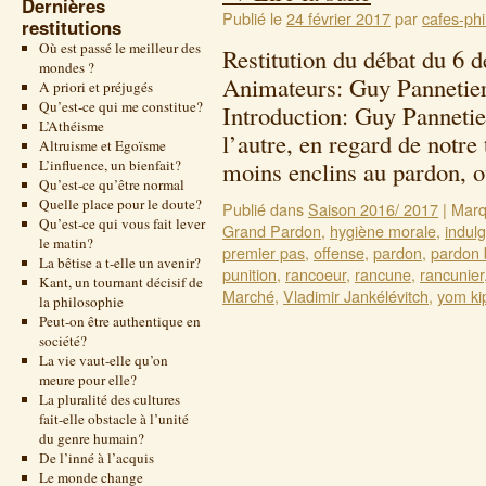
Dernières
Publié le
24 février 2017
par
cafes-phi
restitutions
Où est passé le meilleur des
Restitution du débat du 6 
mondes ?
Animateurs: Guy Pannetier
A priori et préjugés
Qu’est-ce qui me constitue?
Introduction: Guy Pannetie
L’Athéisme
l’autre, en regard de not
Altruisme et Egoïsme
L’influence, un bienfait?
moins enclins au pardon, 
Qu’est-ce qu’être normal
Quelle place pour le doute?
Publié dans
Saison 2016/ 2017
|
Marq
Qu’est-ce qui vous fait lever
Grand Pardon
,
hygiène morale
,
indul
le matin?
premier pas
,
offense
,
pardon
,
pardon 
La bêtise a t-elle un avenir?
punition
,
rancoeur
,
rancune
,
rancunier
Kant, un tournant décisif de
Marché
,
Vladimir Jankélévitch
,
yom ki
la philosophie
Peut-on être authentique en
société?
La vie vaut-elle qu’on
meure pour elle?
La pluralité des cultures
fait-elle obstacle à l’unité
du genre humain?
De l’inné à l’acquis
Le monde change