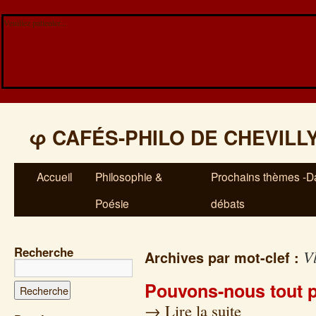
Veuillez patienter...
φ
CAFÉS-PHILO DE CHEVILL
Accueil
Philosophie &
Prochains thèmes -Da
Poésie
débats
Recherche
V
Archives par mot-clef :
Pouvons-nous tout 
→
Lire la suite