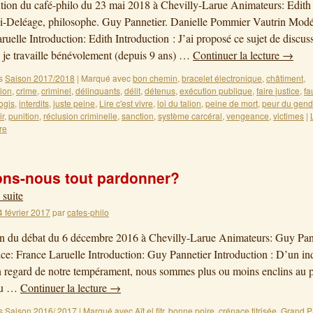
on du café-philo du 23 mai 2018 à Chevilly-Larue Animateurs: Edith
i-Deléage, philosophe. Guy Pannetier. Danielle Pommier Vautrin Modér
ruelle Introduction: Edith Introduction : J’ai proposé ce sujet de discus
 je travaille bénévolement (depuis 9 ans) …
Continuer la lecture
→
s
Saison 2017/2018
|
Marqué avec
bon chemin
,
bracelet électronique
,
châtiment
,
ion
,
crime
,
criminel
,
délinquants
,
délit
,
détenus
,
exécution publique
,
faire justice
,
fa
ogis
,
interdits
,
juste peine
,
Lire c'est vivre
,
loi du talion
,
peine de mort
,
peur du gen
ir
,
punition
,
réclusion criminelle
,
sanction
,
système carcéral
,
vengeance
,
victimes
|
re
ns-nous tout pardonner?
 suite
4 février 2017
par
cafes-philo
on du débat du 6 décembre 2016 à Chevilly-Larue Animateurs: Guy Pan
ce: France Laruelle Introduction: Guy Pannetier Introduction : D’un in
en regard de notre tempérament, nous sommes plus ou moins enclins au 
ou …
Continuer la lecture
→
s
Saison 2016/ 2017
|
Marqué avec
Aït el fitr
,
bonne poire
,
crénace titrisée
,
Grand P