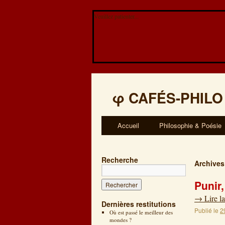
Veuillez patienter...
φ
CAFÉS-PHILO
Accueil
Philosophie & Poésie
Recherche
Archives
Punir
→
Lire la
Dernières restitutions
Publié le
2
Où est passé le meilleur des
mondes ?