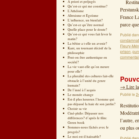
Restituti
A priori et préjugés
Qu’est-ce qui me constitue?
Perstunsk
L’Athéisme
Altruisme et Egoïsme
France La
L’influence, un bienfait?
parce que
Qu’est-ce qu’être normal
Quelle place pour le doute?
Qu’est-ce qui vous fait lever le
Publié dan
matin?
condamnat
La bêtise a t-elle un avenir?
Fleury-Mér
Kant, un tournant décisif de la
prison
,
pun
philosophie
commentai
Peut-on être authentique en
société?
La vie vaut-elle qu’on meure
pour elle?
La pluralité des cultures fait-elle
Pouvo
obstacle à l’unité du genre
humain?
→
Lire la
De l’inné à l’acquis
Publié le
2
Le monde change
Est-il plus heureux l’homme qui
pas dépassé la haie de son jardin?
Restituti
Choisir sa vie
Modératri
Ciné-philo: Dépasser nos
différences? d’après le film:
l’autre, 
Green book
ou plus 
Sommes-nous fâchés avec le
progrès?
Le moi est-il haïssable?
Publié dan