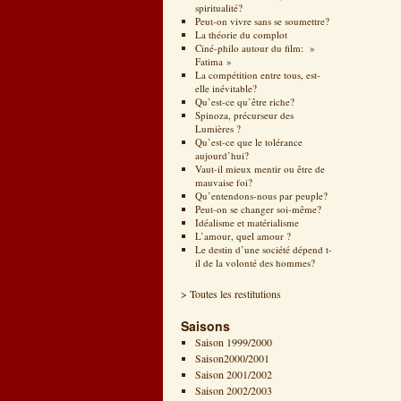
spiritualité?
Peut-on vivre sans se soumettre?
La théorie du complot
Ciné-philo autour du film: »
Fatima »
La compétition entre tous, est-
elle inévitable?
Qu’est-ce qu’être riche?
Spinoza, précurseur des
Lumières ?
Qu’est-ce que le tolérance
aujourd’hui?
Vaut-il mieux mentir ou être de
mauvaise foi?
Qu’entendons-nous par peuple?
Peut-on se changer soi-même?
Idéalisme et matérialisme
L’amour, quel amour ?
Le destin d’une société dépend t-
il de la volonté des hommes?
> Toutes les restitutions
Saisons
Saison 1999/2000
Saison2000/2001
Saison 2001/2002
Saison 2002/2003