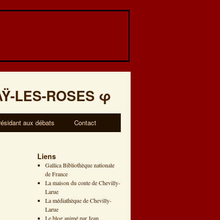
AŸ-LES-ROSES
φ
résidant aux débats
Contact
Liens
Gallica Bibliothèque nationale
de France
La maison du conte de Chevilly-
Larue
La médiathèque de Chevilly-
Larue
Le blog animé par Jean