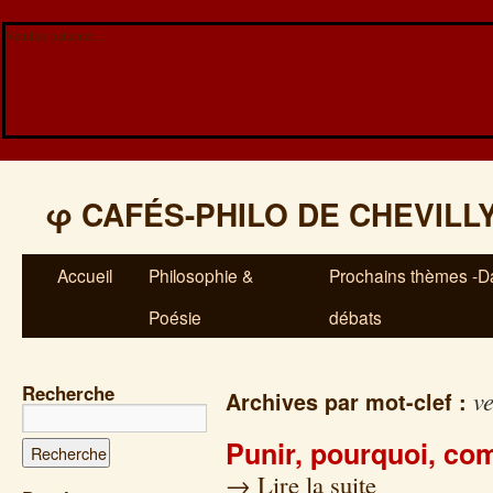
Veuillez patienter...
φ
CAFÉS-PHILO DE CHEVILL
Accueil
Philosophie &
Prochains thèmes -Da
Poésie
débats
Recherche
v
Archives par mot-clef :
Punir, pourquoi, c
→
Lire la suite