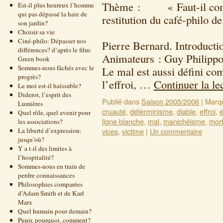
Thème : « Faut-il compr
Est-il plus heureux l’homme
qui pas dépassé la haie de
restitution du café-philo d
son jardin?
25 janvier 2
Choisir sa vie
Ciné-philo: Dépasser nos
Pierre Bernard. Introducti
différences? d’après le film:
Animateurs : Guy Philippo
Green book
Sommes-nous fâchés avec le
Le mal est aussi défini com
progrès?
l’effroi, …
Continuer la le
Le moi est-il haïssable?
Diderot, l’esprit des
Publié dans
Saison 2005/2006
|
Marq
Lumières
cruauté
,
déterminisme
,
diable
,
effroi
,
é
Quel rôle, quel avenir pour
ligne blanche
,
mal
,
manichéisme
,
mor
les associations?
La liberté d’expression:
vices
,
victime
|
Un commentaire
jusqu’où?
Y a t-il des limites à
l’hospitalité?
Sommes-nous en train de
perdre connaissances
Philosophies comparées
d’Adam Smith et de Karl
Marx
Quel humain pour demain?
Punir, pourquoi, comment?