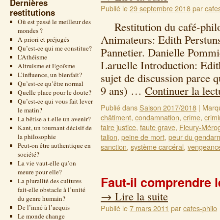
Dernières
Publié le
29 septembre 2018
par
cafe
restitutions
Où est passé le meilleur des
Restitution du café-philo
mondes ?
Animateurs: Edith Perstun
A priori et préjugés
Qu’est-ce qui me constitue?
Pannetier. Danielle Pommi
L’Athéisme
Laruelle Introduction: Edit
Altruisme et Egoïsme
L’influence, un bienfait?
sujet de discussion parce q
Qu’est-ce qu’être normal
9 ans) …
Continuer la lec
Quelle place pour le doute?
Qu’est-ce qui vous fait lever
Publié dans
Saison 2017/2018
|
Marq
le matin?
châtiment
,
condamnation
,
crime
,
crimi
La bêtise a t-elle un avenir?
faire justice
,
faute grave
,
Fleury-Mérog
Kant, un tournant décisif de
talion
,
peine de mort
,
peur du gendar
la philosophie
Peut-on être authentique en
sanction
,
système carcéral
,
vengeanc
société?
La vie vaut-elle qu’on
meure pour elle?
Faut-il comprendre l
La pluralité des cultures
fait-elle obstacle à l’unité
→
Lire la suite
du genre humain?
De l’inné à l’acquis
Publié le
7 mars 2011
par
cafes-philo
Le monde change