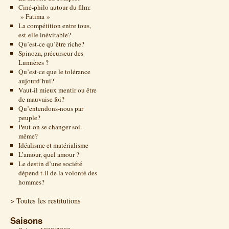
Ciné-philo autour du film:
» Fatima »
La compétition entre tous,
est-elle inévitable?
Qu’est-ce qu’être riche?
Spinoza, précurseur des
Lumières ?
Qu’est-ce que le tolérance
aujourd’hui?
Vaut-il mieux mentir ou être
de mauvaise foi?
Qu’entendons-nous par
peuple?
Peut-on se changer soi-
même?
Idéalisme et matérialisme
L’amour, quel amour ?
Le destin d’une société
dépend t-il de la volonté des
hommes?
> Toutes les restitutions
Saisons