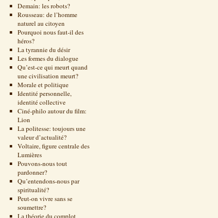
Demain: les robots?
Rousseau: de l’homme
naturel au citoyen
Pourquoi nous faut-il des
héros?
La tyrannie du désir
Les formes du dialogue
Qu’est-ce qui meurt quand
une civilisation meurt?
Morale et politique
Identité personnelle,
identité collective
Ciné-philo autour du film:
Lion
La politesse: toujours une
valeur d’actualité?
Voltaire, figure centrale des
Lumières
Pouvons-nous tout
pardonner?
Qu’entendons-nous par
spiritualité?
Peut-on vivre sans se
soumettre?
La théorie du complot