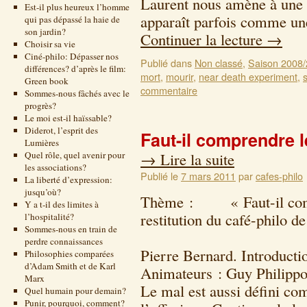
Laurent nous amène à une d
Est-il plus heureux l’homme
apparaît parfois comme un
qui pas dépassé la haie de
son jardin?
Continuer la lecture
→
Choisir sa vie
Ciné-philo: Dépasser nos
Publié dans
Non classé
,
Saison 2008
différences? d’après le film:
mort
,
mourir
,
near death experiment
,
Green book
commentaire
Sommes-nous fâchés avec le
progrès?
Le moi est-il haïssable?
Diderot, l’esprit des
Faut-il comprendre l
Lumières
Quel rôle, quel avenir pour
→
Lire la suite
les associations?
Publié le
7 mars 2011
par
cafes-philo
La liberté d’expression:
jusqu’où?
Thème : « Faut-il compr
Y a t-il des limites à
restitution du café-philo d
l’hospitalité?
Sommes-nous en train de
25 janvier 2
perdre connaissances
Pierre Bernard. Introducti
Philosophies comparées
d’Adam Smith et de Karl
Animateurs : Guy Philippo
Marx
Le mal est aussi défini com
Quel humain pour demain?
Punir, pourquoi, comment?