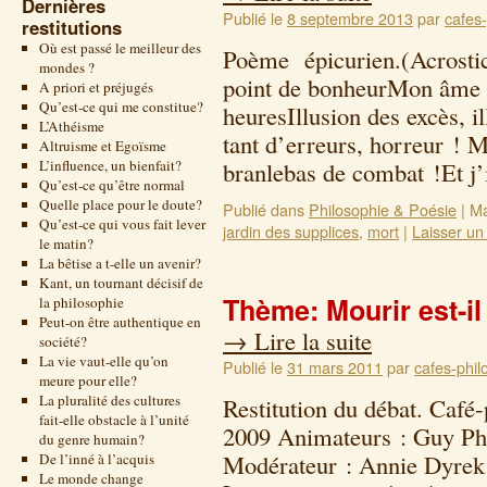
Dernières
Publié le
8 septembre 2013
par
cafes-
restitutions
Où est passé le meilleur des
Poème épicurien.(Acrostich
mondes ?
point de bonheurMon âme es
A priori et préjugés
Qu’est-ce qui me constitue?
heuresIllusion des excès, i
L’Athéisme
tant d’erreurs, horreur ! M
Altruisme et Egoïsme
L’influence, un bienfait?
branlebas de combat !Et j
Qu’est-ce qu’être normal
Quelle place pour le doute?
Publié dans
Philosophie & Poésie
|
Ma
Qu’est-ce qui vous fait lever
jardin des supplices
,
mort
|
Laisser u
le matin?
La bêtise a t-elle un avenir?
Kant, un tournant décisif de
Thème: Mourir est-il 
la philosophie
Peut-on être authentique en
→
Lire la suite
société?
La vie vaut-elle qu’on
Publié le
31 mars 2011
par
cafes-phil
meure pour elle?
La pluralité des cultures
Restitution du débat. Café
fait-elle obstacle à l’unité
2009 Animateurs : Guy Phi
du genre humain?
Modérateur : Annie Dyrek 
De l’inné à l’acquis
Le monde change