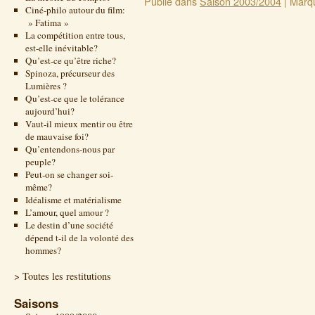
Publié dans
Saison 2003/2004
|
Marq
Ciné-philo autour du film:
» Fatima »
La compétition entre tous,
est-elle inévitable?
Qu’est-ce qu’être riche?
Spinoza, précurseur des
Lumières ?
Qu’est-ce que le tolérance
aujourd’hui?
Vaut-il mieux mentir ou être
de mauvaise foi?
Qu’entendons-nous par
peuple?
Peut-on se changer soi-
même?
Idéalisme et matérialisme
L’amour, quel amour ?
Le destin d’une société
dépend t-il de la volonté des
hommes?
> Toutes les restitutions
Saisons