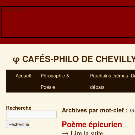
Veuillez patienter...
φ
CAFÉS-PHILO DE CHEVILL
Accueil
Philosophie &
Prochains thèmes -Da
Poésie
débats
Recherche
m
Archives par mot-clef :
Poème épicurien
→
Lire la suite