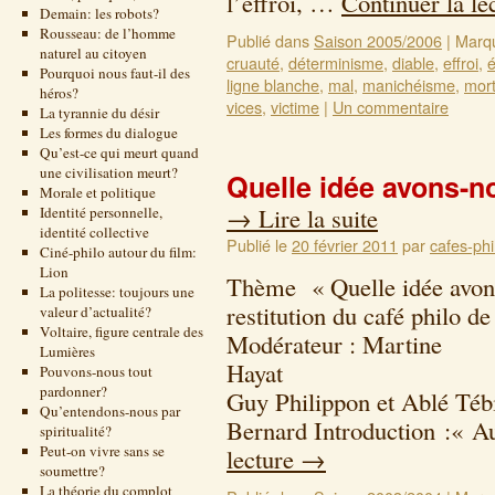
l’effroi, …
Continuer la le
Demain: les robots?
Rousseau: de l’homme
Publié dans
Saison 2005/2006
|
Marq
naturel au citoyen
cruauté
,
déterminisme
,
diable
,
effroi
,
é
Pourquoi nous faut-il des
ligne blanche
,
mal
,
manichéisme
,
mor
héros?
vices
,
victime
|
Un commentaire
La tyrannie du désir
Les formes du dialogue
Qu’est-ce qui meurt quand
une civilisation meurt?
Quelle idée avons-n
Morale et politique
→
Lire la suite
Identité personnelle,
identité collective
Publié le
20 février 2011
par
cafes-phi
Ciné-philo autour du film:
Lion
Thème « Quelle idée avons
La politesse: toujours une
restitution du café philo 
valeur d’actualité?
Voltaire, figure centrale des
Modérateur : Martine
Lumières
Hayat A
Pouvons-nous tout
pardonner?
Guy Philippon et Ablé Tébi
Qu’entendons-nous par
Bernard Introduction :« A
spiritualité?
Peut-on vivre sans se
lecture
→
soumettre?
La théorie du complot