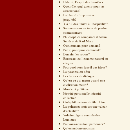
Diderot, l’esprit des Lumières
Quel rôle, quel avenir pour les
associations?
La liberté d’expression:
jusqu’où?
Y a t-il des limites à l’hospitalité?
Sommes-nous en train de perdre
connaissances
Philosophies comparées d’Adam
Smith et de Karl Marx
Quel humain pour demain?
Punir, pourquoi, comment?
Demain: les robots?
Rousseau: de l’homme naturel au
citoyen
Pourquoi nous faut-il des héros?
La tyrannie du désir
Les formes du dialogue
Qu’est-ce qui meurt quand une
civilisation meurt?
Morale et politique
Identité personnelle, identité
collective
Ciné-philo autour du film: Lion
La politesse: toujours une valeur
d’actualité?
Voltaire, figure centrale des
Lumières
Pouvons-nous tout pardonner?
Qu’entendons-nous par