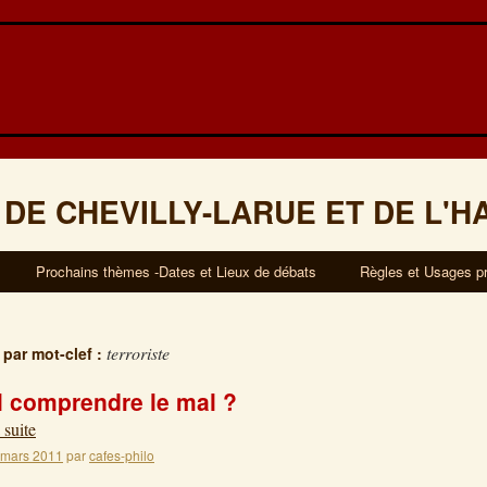
 DE CHEVILLY-LARUE ET DE L'H
Prochains thèmes -Dates et Lieux de débats
Règles et Usages p
terroriste
 par mot-clef :
il comprendre le mal ?
 suite
 mars 2011
par
cafes-philo