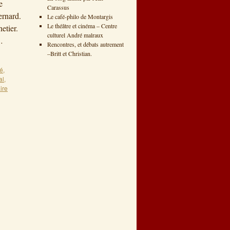
e
Carassus
nard.
Le café-philo de Montargis
Le théâtre et cinéma – Centre
etier.
culturel André malraux
…
Rencontres, et débats autrement
–Britt et Christian.
té
,
al
,
ire