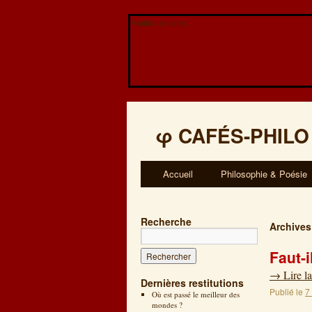
Veuillez patienter...
φ
CAFÉS-PHILO
Accueil
Philosophie & Poésie
Recherche
Archives
Faut-
→
Lire la
Dernières restitutions
Publié le
7
Où est passé le meilleur des
mondes ?