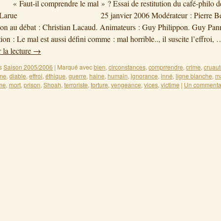
 Faut-il comprendre le mal » ? Essai de restitution du café-philo d
ly-Larue 25 janvier 2006 Modérateur : Pierre Ber
ion au débat : Christian Lacaud. Animateurs : Guy Philippon. Guy Pann
on : Le mal est aussi défini comme : mal horrible.., il suscite l’effroi, 
 la lecture
→
s
Saison 2005/2006
|
Marqué avec
bien
,
circonstances
,
comprrendre
,
crime
,
cruau
sme
,
diable
,
effroi
,
éthique
,
guerre
,
haine
,
humain
,
ignorance
,
inné
,
ligne blanche
,
m
me
,
mort
,
prison
,
Shoah
,
terroriste
,
torture
,
vengeance
,
vices
,
victime
|
Un commenta