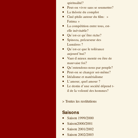
spiritualité?
Peut-on vivre sans se soumettre?
La théorie du complot
Ciné-philo autour du film: »
Fatima »
La compétition entre tous, est-
elle inévitable?
Qu’est-ce qu’être riche?
Spinoza, précurseur des
Lumières ?
Qu’est-ce que le tolérance
aujourd’hui?
Vaut-il mieux mentir ou être de
mauvaise foi?
Qu’entendons-nous par peuple?
Peut-on se changer soi-même?
Idéalisme et matérialisme
L’amour, quel amour ?
Le destin d’une société dépend t-
il de la volonté des hommes?
> Toutes les restitutions
Saisons
Saison 1999/2000
Saison2000/2001
Saison 2001/2002
Saison 2002/2003