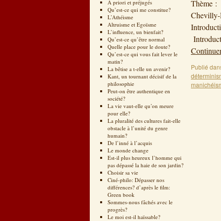
Thème : «
A priori et préjugés
Qu’est-ce qui me constitue?
Chevil
L’Athéisme
Altruisme et Egoïsme
Introduct
L’influence, un bienfait?
Introducti
Qu’est-ce qu’être normal
Quelle place pour le doute?
Continuer
Qu’est-ce qui vous fait lever le
matin?
Publié dan
La bêtise a t-elle un avenir?
détermini
Kant, un tournant décisif de la
philosophie
manichéis
Peut-on être authentique en
société?
La vie vaut-elle qu’on meure
pour elle?
La pluralité des cultures fait-elle
obstacle à l’unité du genre
humain?
De l’inné à l’acquis
Le monde change
Est-il plus heureux l’homme qui
pas dépassé la haie de son jardin?
Choisir sa vie
Ciné-philo: Dépasser nos
différences? d’après le film:
Green book
Sommes-nous fâchés avec le
progrès?
Le moi est-il haïssable?