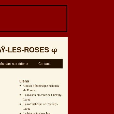
AŸ-LES-ROSES
φ
résidant aux débats
Contact
Liens
Gallica Bibliothèque nationale
de France
La maison du conte de Chevilly-
Larue
La médiathèque de Chevilly-
Larue
Le blog animé par Jean