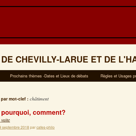
 DE CHEVILLY-LARUE ET DE L'H
Prochains thèmes -Dates et Lieux de débats
Règles et Usages p
châtiment
 par mot-clef :
, pourquoi, comment?
 suite
9 septembre 2018
par
cafes-philo