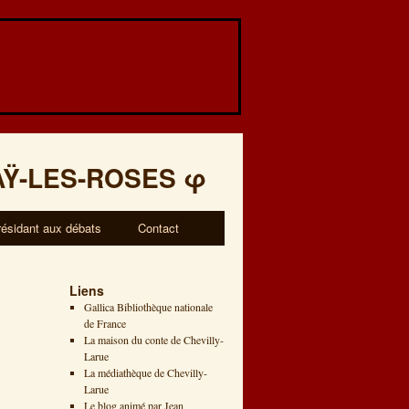
AŸ-LES-ROSES
φ
résidant aux débats
Contact
Liens
Gallica Bibliothèque nationale
de France
La maison du conte de Chevilly-
Larue
La médiathèque de Chevilly-
Larue
Le blog animé par Jean