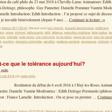
on du café-philo du 23 mai 2018 à Chevilly-Larue Animateurs: Edith
i-Deléage, philosophe. Guy Pannetier. Danielle Pommier Vautrin Modér
ruelle Introduction: Edith Introduction : J’ai proposé ce sujet de discus
 je travaille bénévolement (depuis 9 ans) …
Continuer la lecture
→
s
Saison 2017/2018
|
Marqué avec
bon chemin
,
bracelet électronique
,
châtiment
,
ion
,
crime
,
criminel
,
délinquants
,
délit
,
détenus
,
exécution publique
,
faire justice
,
fa
ogis
,
interdits
,
juste peine
,
Lire c'est vivre
,
loi du talion
,
peine de mort
,
peur du gen
ir
,
punition
,
réclusion criminelle
,
sanction
,
système carcéral
,
vengeance
,
victimes
|
re
t-ce que le tolérance aujourd’hui?
 suite
2 mai 2016
par
cafes-philo
tion du débat du 6 avril 2016 à l’Haÿ-les-Roses Animate
tier, Danielle Vautrin Modératrice : Edith Deléage-Perstunski (philos
ion : France Laruelle. Introduction : On se pose en premier …
Continue
→
s
Non classé
,
Saison 2015/2016
|
Marqué avec
amalgame
,
angélisme social
,
anti-