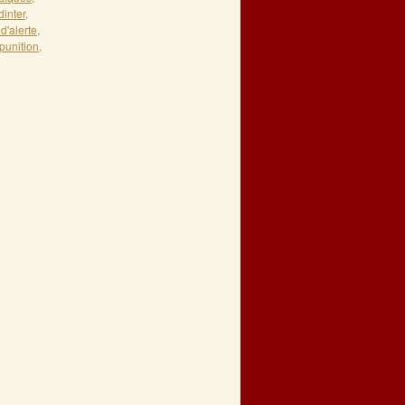
dinter
,
d'alerte
,
punition
,