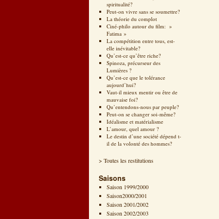
spiritualité?
Peut-on vivre sans se soumettre?
La théorie du complot
Ciné-philo autour du film: »
Fatima »
La compétition entre tous, est-
elle inévitable?
Qu’est-ce qu’être riche?
Spinoza, précurseur des
Lumières ?
Qu’est-ce que le tolérance
aujourd’hui?
Vaut-il mieux mentir ou être de
mauvaise foi?
Qu’entendons-nous par peuple?
Peut-on se changer soi-même?
Idéalisme et matérialisme
L’amour, quel amour ?
Le destin d’une société dépend t-
il de la volonté des hommes?
> Toutes les restitutions
Saisons
Saison 1999/2000
Saison2000/2001
Saison 2001/2002
Saison 2002/2003