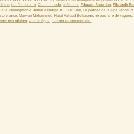
itains
,
bouffer du curé
,
Charlie hebdo
,
châtiment
,
Edouard Snowden
,
Elisabeth Ba
uelle
,
islamophobie
,
Julian Assange
,
Ku Klux Klan
,
La journée de la jupe
,
lanceurs 
la tolérance
,
Marwan Mohammed
,
Najat Vallaud Belkacem
,
ne pas faire de vagues
,
ecret des affaires
,
voile intégral
|
Laisser un commentaire