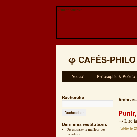
Veuillez patienter...
φ
CAFÉS-PHILO
Accueil
Philosophie & Poésie
Recherche
Archives
Punir
→
Lire la
Dernières restitutions
Publié le
2
Où est passé le meilleur des
mondes ?