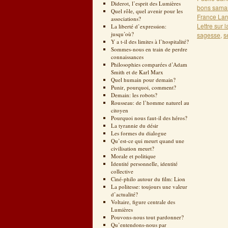
Diderot, l’esprit des Lumières
bons samar
Quel rôle, quel avenir pour les
France Lar
associations?
Lettre sur 
La liberté d’expression:
jusqu’où?
sagesse
,
s
Y a t-il des limites à l’hospitalité?
Sommes-nous en train de perdre
connaissances
Philosophies comparées d’Adam
Smith et de Karl Marx
Quel humain pour demain?
Punir, pourquoi, comment?
Demain: les robots?
Rousseau: de l’homme naturel au
citoyen
Pourquoi nous faut-il des héros?
La tyrannie du désir
Les formes du dialogue
Qu’est-ce qui meurt quand une
civilisation meurt?
Morale et politique
Identité personnelle, identité
collective
Ciné-philo autour du film: Lion
La politesse: toujours une valeur
d’actualité?
Voltaire, figure centrale des
Lumières
Pouvons-nous tout pardonner?
Qu’entendons-nous par