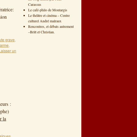
Carassus
atrice:
Le café-philo de Montargis
Le théâtre et cinéma – Centre
sion
culturel André malraux
Rencontres, et débats autrement
–Britt et Christian.
ute grave
,
darme
,
Laisser un
urs :
ophe)
r la
laïques
,