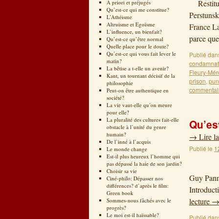
Restituti
A priori et préjugés
Qu’est-ce qui me constitue?
Perstunsk
L’Athéisme
Altruisme et Egoïsme
France La
L’influence, un bienfait?
parce que
Qu’est-ce qu’être normal
Quelle place pour le doute?
Qu’est-ce qui vous fait lever le
Publié dan
matin?
condamnat
La bêtise a t-elle un avenir?
Fleury-Mér
Kant, un tournant décisif de la
prison
,
pun
philosophie
commentai
Peut-on être authentique en
société?
La vie vaut-elle qu’on meure
pour elle?
La pluralité des cultures fait-elle
Qu’es
obstacle à l’unité du genre
humain?
→
Lire la
De l’inné à l’acquis
Publié le
1
Le monde change
Est-il plus heureux l’homme qui
pas dépassé la haie de son jardin?
Restitu
Choisir sa vie
Guy Panne
Ciné-philo: Dépasser nos
différences? d’après le film:
Introduct
Green book
lecture
Sommes-nous fâchés avec le
progrès?
Le moi est-il haïssable?
Publié dan