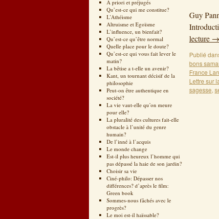
Restitu
A priori et préjugés
Qu’est-ce qui me constitue?
Guy Panne
L’Athéisme
Altruisme et Egoïsme
Introduct
L’influence, un bienfait?
lecture
Qu’est-ce qu’être normal
Quelle place pour le doute?
Qu’est-ce qui vous fait lever le
Publié dan
matin?
bons samar
La bêtise a t-elle un avenir?
France Lar
Kant, un tournant décisif de la
Lettre sur 
philosophie
sagesse
,
s
Peut-on être authentique en
société?
La vie vaut-elle qu’on meure
pour elle?
La pluralité des cultures fait-elle
obstacle à l’unité du genre
humain?
De l’inné à l’acquis
Le monde change
Est-il plus heureux l’homme qui
pas dépassé la haie de son jardin?
Choisir sa vie
Ciné-philo: Dépasser nos
différences? d’après le film:
Green book
Sommes-nous fâchés avec le
progrès?
Le moi est-il haïssable?