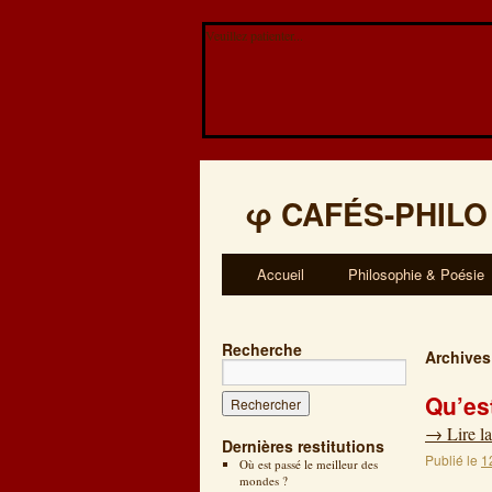
Veuillez patienter...
φ
CAFÉS-PHILO
Accueil
Philosophie & Poésie
Recherche
Archives
Qu’es
→
Lire la
Dernières restitutions
Publié le
1
Où est passé le meilleur des
mondes ?