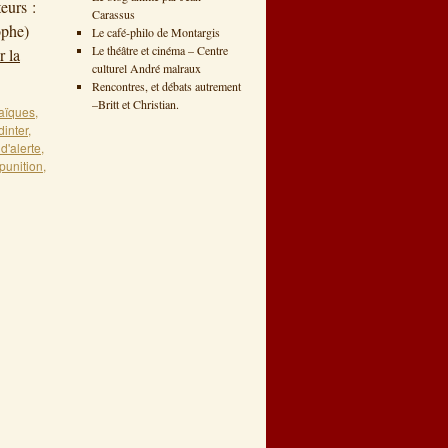
urs :
Carassus
ophe)
Le café-philo de Montargis
Le théâtre et cinéma – Centre
r la
culturel André malraux
Rencontres, et débats autrement
–Britt et Christian.
laïques
,
dinter
,
d'alerte
,
punition
,