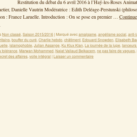
tion du débat du 6 avril 2016 à l’Haÿ-les-Roses Animate
tier, Danielle Vautrin Modératrice : Edith Deléage-Perstunski (philos
ion : France Laruelle. Introduction : On se pose en premier …
Continue
→
s
Non classé
,
Saison 2015/2016
|
Marqué avec
amalgame
,
angélisme social
,
anti-
itains
,
bouffer du curé
,
Charlie hebdo
,
châtiment
,
Edouard Snowden
,
Elisabeth Ba
uelle
,
islamophobie
,
Julian Assange
,
Ku Klux Klan
,
La journée de la jupe
,
lanceurs 
la tolérance
,
Marwan Mohammed
,
Najat Vallaud Belkacem
,
ne pas faire de vagues
,
ecret des affaires
,
voile intégral
|
Laisser un commentaire