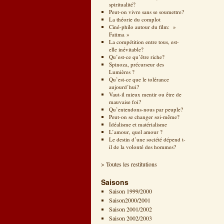
spiritualité?
Peut-on vivre sans se soumettre?
La théorie du complot
Ciné-philo autour du film: »
Fatima »
La compétition entre tous, est-
elle inévitable?
Qu’est-ce qu’être riche?
Spinoza, précurseur des
Lumières ?
Qu’est-ce que le tolérance
aujourd’hui?
Vaut-il mieux mentir ou être de
mauvaise foi?
Qu’entendons-nous par peuple?
Peut-on se changer soi-même?
Idéalisme et matérialisme
L’amour, quel amour ?
Le destin d’une société dépend t-
il de la volonté des hommes?
> Toutes les restitutions
Saisons
Saison 1999/2000
Saison2000/2001
Saison 2001/2002
Saison 2002/2003