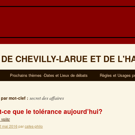
 DE CHEVILLY-LARUE ET DE L'H
Prochains thèmes -Dates et Lieux de débats
Règles et Usages p
secret des affaires
 par mot-clef :
t-ce que le tolérance aujourd’hui?
 suite
2 mai 2016
par
cafes-philo