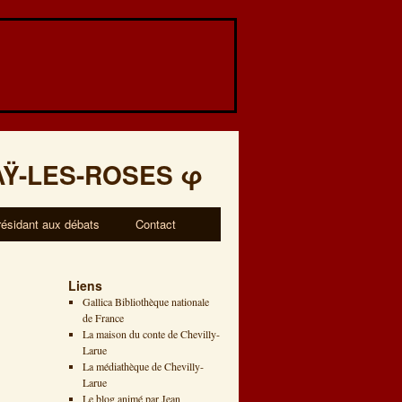
AŸ-LES-ROSES
φ
résidant aux débats
Contact
Liens
Gallica Bibliothèque nationale
de France
La maison du conte de Chevilly-
Larue
La médiathèque de Chevilly-
Larue
Le blog animé par Jean