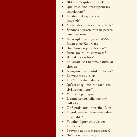
Diderot, l’esprit des Lumières
Quel rôle, quel avenir pour les
associations?
La liberté d’expression:
jusqu’où?
Y a t-il des limites à l’hospitalité?
Sommes-nous en train de perdre
connaissances
Philosophies comparées d’Adam
Smith et de Karl Marx
Quel humain pour demain?
Punir, pourquoi, comment?
Demain: les robots?
Rousseau: de l’homme naturel au
citoyen
Pourquoi nous faut-il des héros?
La tyrannie du désir
Les formes du dialogue
Qu’est-ce qui meurt quand une
civilisation meurt?
Morale et politique
Identité personnelle, identité
collective
Ciné-philo autour du film: Lion
La politesse: toujours une valeur
d’actualité?
Voltaire, figure centrale des
Lumières
Pouvons-nous tout pardonner?
Qu’entendons-nous par