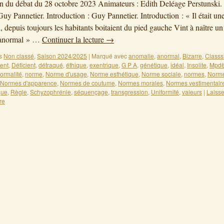
on du débat du 28 octobre 2023 Animateurs : Edith Deléage Perstunski.
uy Pannetier. Introduction : Guy Pannetier. Introduction : « Il était une
ù, depuis toujours les habitants boitaient du pied gauche Vint à naître un
 anormal » …
Continuer la lecture
→
s
Non classé
,
Saison 2024/2025
|
Marqué avec
anomalie
,
anormal
,
Bizarre
,
Classsi
ent
,
Déficient
,
détraqué
,
éthique
,
exentrique
,
G P A
,
génétique
,
idéal
,
Insolite
,
Mpdè
ormalité
,
norme
,
Norme d'usage
,
Norme esthétique
,
Norme sociale
,
normes
,
Norm
Normes d'apparence
,
Normes de coutume
,
Normes morales
,
Normes vestimentair
que
,
Règle
,
Schyzophrénie
,
séquençage
,
transgression
,
Uniformité
,
valeurs
|
Laisse
re