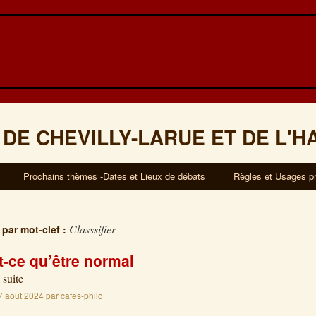
 DE CHEVILLY-LARUE ET DE L'H
Prochains thèmes -Dates et Lieux de débats
Règles et Usages p
Classsifier
 par mot-clef :
t-ce qu’être normal
 suite
7 août 2024
par
cafes-philo