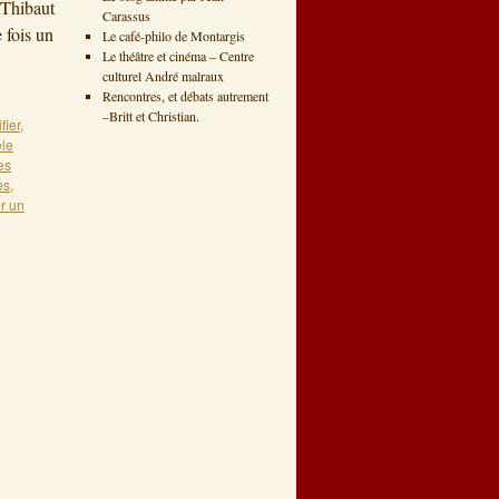
 Thibaut
Carassus
 fois un
Le café-philo de Montargis
Le théâtre et cinéma – Centre
culturel André malraux
Rencontres, et débats autrement
–Britt et Christian.
fier
,
le
es
es
,
r un