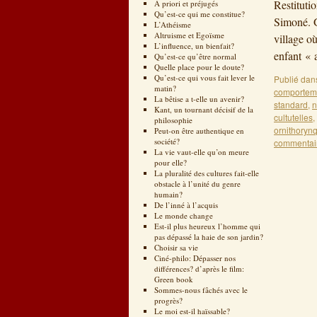
Restituti
A priori et préjugés
Qu’est-ce qui me constitue?
Simoné. G
L’Athéisme
Altruisme et Egoïsme
village o
L’influence, un bienfait?
enfant «
Qu’est-ce qu’être normal
Quelle place pour le doute?
Qu’est-ce qui vous fait lever le
Publié dan
matin?
comportem
La bêtise a t-elle un avenir?
standard
,
n
Kant, un tournant décisif de la
cultutelles
,
philosophie
ornithoryn
Peut-on être authentique en
société?
commentai
La vie vaut-elle qu’on meure
pour elle?
La pluralité des cultures fait-elle
obstacle à l’unité du genre
humain?
De l’inné à l’acquis
Le monde change
Est-il plus heureux l’homme qui
pas dépassé la haie de son jardin?
Choisir sa vie
Ciné-philo: Dépasser nos
différences? d’après le film:
Green book
Sommes-nous fâchés avec le
progrès?
Le moi est-il haïssable?