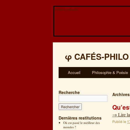
Veuillez patienter...
φ
CAFÉS-PHILO
Accueil
Philosophie & Poésie
Recherche
Archives
Qu’es
→
Lire la
Dernières restitutions
Publié le
1
Où est passé le meilleur des
mondes ?