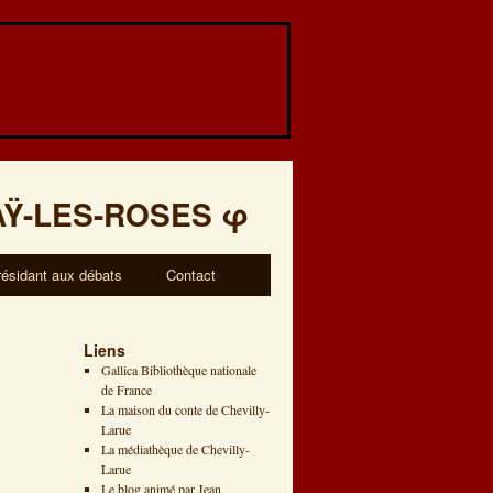
AŸ-LES-ROSES
φ
résidant aux débats
Contact
Liens
Gallica Bibliothèque nationale
de France
La maison du conte de Chevilly-
Larue
La médiathèque de Chevilly-
Larue
Le blog animé par Jean