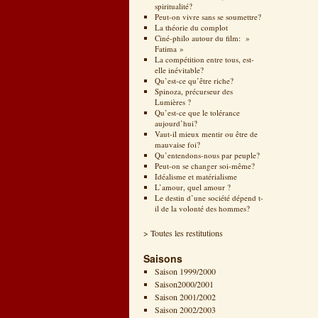
spiritualité?
Peut-on vivre sans se soumettre?
La théorie du complot
Ciné-philo autour du film: »
Fatima »
La compétition entre tous, est-
elle inévitable?
Qu’est-ce qu’être riche?
Spinoza, précurseur des
Lumières ?
Qu’est-ce que le tolérance
aujourd’hui?
Vaut-il mieux mentir ou être de
mauvaise foi?
Qu’entendons-nous par peuple?
Peut-on se changer soi-même?
Idéalisme et matérialisme
L’amour, quel amour ?
Le destin d’une société dépend t-
il de la volonté des hommes?
> Toutes les restitutions
Saisons
Saison 1999/2000
Saison2000/2001
Saison 2001/2002
Saison 2002/2003