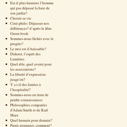
Est-il plus heureux l’homme
qui pas dépassé la haie de
son jardin?
Choisir sa vie
Ciné-philo: Dépasser nos
différences? d’après le film:
Green book
Sommes-nous fâchés avec le
progrès?
Le moi est-il haïssable?
Diderot, l’esprit des
Lumières
Quel rôle, quel avenir pour
les associations?
La liberté d’expression:
jusqu’où?
Y a t-il des limites à
l’hospitalité?
Sommes-nous en train de
perdre connaissances
Philosophies comparées
d’Adam Smith et de Karl
Marx
Quel humain pour demain?
Punir, pourquoi, comment?