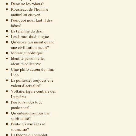
Demain: les robots?
Rousseau: de l’homme
naturel au citoyen
Pourquoi nous faut-il des
héros?
La tyrannie du désir
Les formes du dialogue
Qu’est-ce qui meurt quand
une civilisation meurt?
Morale et politique
Identité personnelle,
identité collective
Ciné-philo autour du film:
Lion
La politesse: toujours une
valeur d’actualité?
Voltaire, figure centrale des
Lumières
Pouvons-nous tout
pardonner?
Qu’entendons-nous par
spiritualité?
Peut-on vivre sans se
soumettre?
La théorie du complot