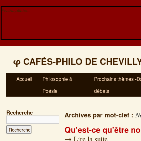
Veuillez patienter...
φ
CAFÉS-PHILO DE CHEVILL
Accueil
Philosophie &
Prochains thèmes -Da
Poésie
débats
Recherche
N
Archives par mot-clef :
Qu’est-ce qu’être n
→
Lire la suite