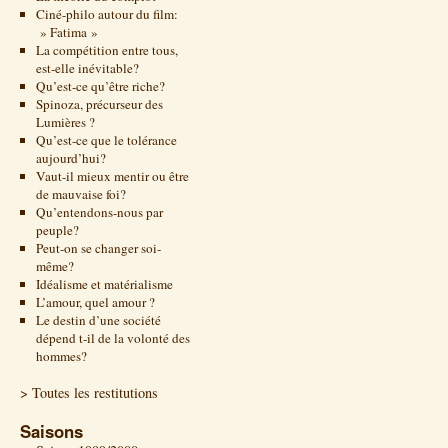
Ciné-philo autour du film:
» Fatima »
La compétition entre tous,
est-elle inévitable?
Qu’est-ce qu’être riche?
Spinoza, précurseur des
Lumières ?
Qu’est-ce que le tolérance
aujourd’hui?
Vaut-il mieux mentir ou être
de mauvaise foi?
Qu’entendons-nous par
peuple?
Peut-on se changer soi-
même?
Idéalisme et matérialisme
L’amour, quel amour ?
Le destin d’une société
dépend t-il de la volonté des
hommes?
> Toutes les restitutions
Saisons