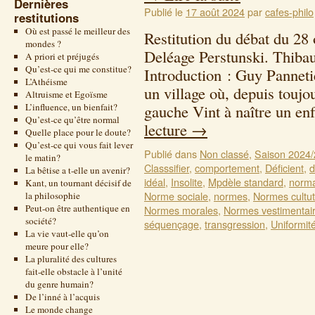
Dernières
Publié le
17 août 2024
par
cafes-philo
restitutions
Où est passé le meilleur des
Restitution du débat du 28
mondes ?
Deléage Perstunski. Thiba
A priori et préjugés
Qu’est-ce qui me constitue?
Introduction : Guy Pannetier
L’Athéisme
un village où, depuis toujou
Altruisme et Egoïsme
L’influence, un bienfait?
gauche Vint à naître un e
Qu’est-ce qu’être normal
lecture
→
Quelle place pour le doute?
Qu’est-ce qui vous fait lever
Publié dans
Non classé
,
Saison 2024
le matin?
Classsifier
,
comportement
,
Déficient
,
d
La bêtise a t-elle un avenir?
idéal
,
Insolite
,
Mpdèle standard
,
norma
Kant, un tournant décisif de
Norme sociale
,
normes
,
Normes cultut
la philosophie
Peut-on être authentique en
Normes morales
,
Normes vestimentai
société?
séquençage
,
transgression
,
Uniformit
La vie vaut-elle qu’on
meure pour elle?
La pluralité des cultures
fait-elle obstacle à l’unité
du genre humain?
De l’inné à l’acquis
Le monde change