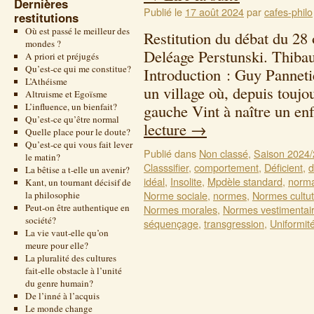
Dernières
Publié le
17 août 2024
par
cafes-philo
restitutions
Où est passé le meilleur des
Restitution du débat du 28
mondes ?
Deléage Perstunski. Thiba
A priori et préjugés
Qu’est-ce qui me constitue?
Introduction : Guy Pannetier
L’Athéisme
un village où, depuis toujou
Altruisme et Egoïsme
L’influence, un bienfait?
gauche Vint à naître un e
Qu’est-ce qu’être normal
lecture
→
Quelle place pour le doute?
Qu’est-ce qui vous fait lever
Publié dans
Non classé
,
Saison 2024
le matin?
Classsifier
,
comportement
,
Déficient
,
d
La bêtise a t-elle un avenir?
idéal
,
Insolite
,
Mpdèle standard
,
norma
Kant, un tournant décisif de
Norme sociale
,
normes
,
Normes cultut
la philosophie
Peut-on être authentique en
Normes morales
,
Normes vestimentai
société?
séquençage
,
transgression
,
Uniformit
La vie vaut-elle qu’on
meure pour elle?
La pluralité des cultures
fait-elle obstacle à l’unité
du genre humain?
De l’inné à l’acquis
Le monde change