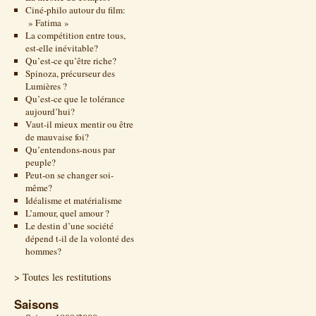
Ciné-philo autour du film:
» Fatima »
La compétition entre tous,
est-elle inévitable?
Qu’est-ce qu’être riche?
Spinoza, précurseur des
Lumières ?
Qu’est-ce que le tolérance
aujourd’hui?
Vaut-il mieux mentir ou être
de mauvaise foi?
Qu’entendons-nous par
peuple?
Peut-on se changer soi-
même?
Idéalisme et matérialisme
L’amour, quel amour ?
Le destin d’une société
dépend t-il de la volonté des
hommes?
> Toutes les restitutions
Saisons