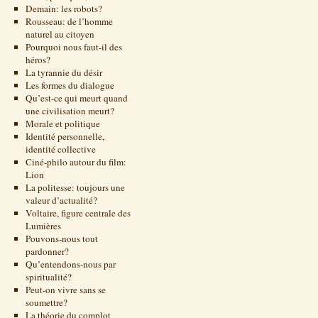
Demain: les robots?
Rousseau: de l’homme
naturel au citoyen
Pourquoi nous faut-il des
héros?
La tyrannie du désir
Les formes du dialogue
Qu’est-ce qui meurt quand
une civilisation meurt?
Morale et politique
Identité personnelle,
identité collective
Ciné-philo autour du film:
Lion
La politesse: toujours une
valeur d’actualité?
Voltaire, figure centrale des
Lumières
Pouvons-nous tout
pardonner?
Qu’entendons-nous par
spiritualité?
Peut-on vivre sans se
soumettre?
La théorie du complot