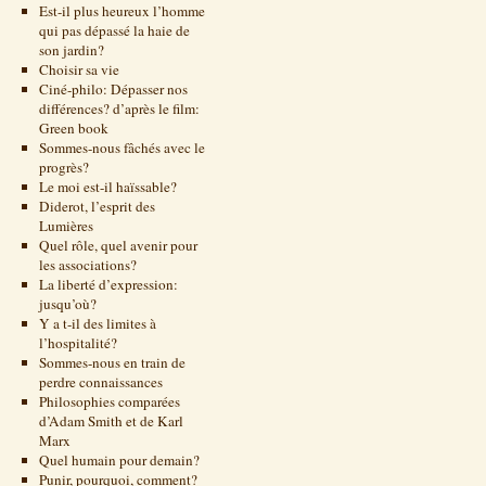
Est-il plus heureux l’homme
qui pas dépassé la haie de
son jardin?
Choisir sa vie
Ciné-philo: Dépasser nos
différences? d’après le film:
Green book
Sommes-nous fâchés avec le
progrès?
Le moi est-il haïssable?
Diderot, l’esprit des
Lumières
Quel rôle, quel avenir pour
les associations?
La liberté d’expression:
jusqu’où?
Y a t-il des limites à
l’hospitalité?
Sommes-nous en train de
perdre connaissances
Philosophies comparées
d’Adam Smith et de Karl
Marx
Quel humain pour demain?
Punir, pourquoi, comment?