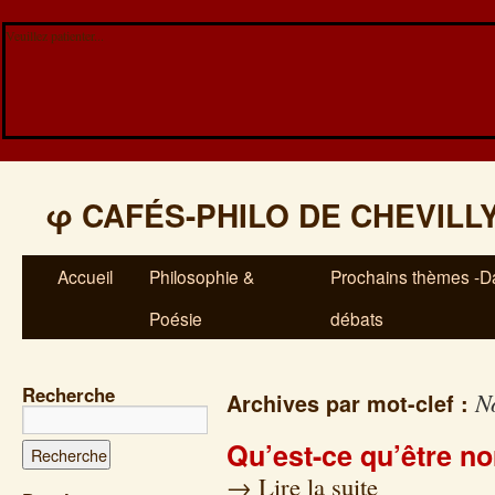
Veuillez patienter...
φ
CAFÉS-PHILO DE CHEVILL
Accueil
Philosophie &
Prochains thèmes -Da
Poésie
débats
Recherche
N
Archives par mot-clef :
Qu’est-ce qu’être n
→
Lire la suite